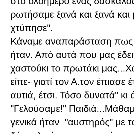
στο ολοήμερο ένας δάσκαλος
ρωτήσαμε ξανά και ξανά και 
χτύπησε".
Κάναμε αναπαράσταση πως α
ήταν. Από αυτά που μας έδε
χαστούκι το πρωτάκι μας...Χ
είπε- γιατί τον Α.τον έπιασε 
αυτιά, έτσι. Τόσο δυνατά" κι 
"Γελούσαμε!" Παιδιά...Μάθα
γενικά ήταν "αυστηρός" με τ