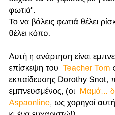
φωτιά".
Το να βάλεις φωτιά θέλει ρί
θέλει κόπο.
Αυτή η ανάρτηση είναι εμπν
επίσκεψη του
Teacher Tom
εκπαίδευσης Dorothy Snot, πο
εμπνευσμένος, (οι
Μαμά... 
Aspaonline
, ως χορηγοί αυτ
κι ένα ευχαριστώ!).