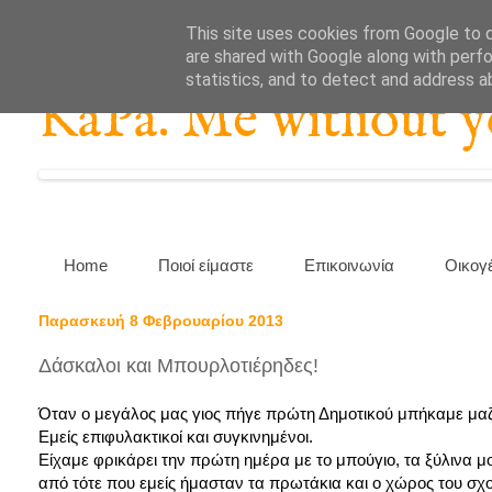
This site uses cookies from Google to de
are shared with Google along with perfo
statistics, and to detect and address a
KaPa. Me without you
Home
Ποιοί είμαστε
Επικοινωνία
Οικογ
Παρασκευή 8 Φεβρουαρίου 2013
Δάσκαλοι και Μπουρλοτιέρηδες!
Όταν ο μεγάλος μας γιος πήγε πρώτη Δημοτικού μπήκαμε μαζ
Εμείς επιφυλακτικοί και συγκινημένοι.
Είχαμε φρικάρει την πρώτη ημέρα με το μπούγιο, τα ξύλινα 
από τότε που εμείς ήμασταν τα πρωτάκια και ο χώρος του σχο