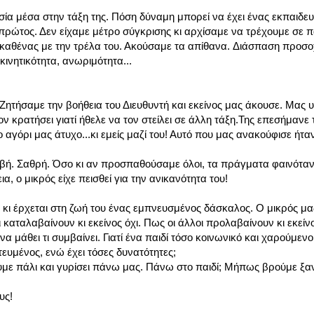
υσία μέσα στην τάξη της. Πόση δύναμη μπορεί να έχει ένας εκπαιδευτ
 πρώτος. Δεν είχαμε μέτρο σύγκρισης κι αρχίσαμε να τρέχουμε σε 
Ο καθένας με την τρέλα του. Ακούσαμε τα απίθανα. Διάσπαση προσο
ινητικότητα, ανωριμότητα...
Ζητήσαμε την βοήθεια του Διευθυντή και εκείνος μας άκουσε. Μας υ
ν κρατήσει γιατί ήθελε να τον στείλει σε άλλη τάξη.Της επεσήμανε 
αγόρι μας άτυχο...κι εμείς μαζί του! Αυτό που μας ανακούφισε ήτα
αβή. Σαθρή. Όσο κι αν προσπαθούσαμε όλοι, τα πράγματα φαινόταν
α, ο μικρός είχε πεισθεί για την ανικανότητα του!
ξη κι έρχεται στη ζωή του ένας εμπνευσμένος δάσκαλος. Ο μικρός μ
ι καταλαβαίνουν κι εκείνος όχι. Πως οι άλλοι προλαβαίνουν κι εκείνο
να μάθει τι συμβαίνει. Γιατί ένα παιδί τόσο κοινωνικό και χαρούμενο
τευμένος, ενώ έχει τόσες δυνατότητες;
με πάλι και γυρίσει πάνω μας. Πάνω στο παιδί; Μήπως βρούμε ξα
υς!