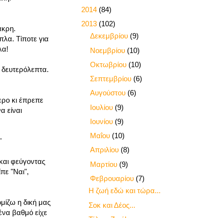
►
2014
(84)
▼
2013
(102)
άκρη.
►
Δεκεμβρίου
(9)
πλα. Τίποτε για
λα!
►
Νοεμβρίου
(10)
►
Οκτωβρίου
(10)
α δευτερόλεπτα.
►
Σεπτεμβρίου
(6)
►
Αυγούστου
(6)
ερο κι έπρεπε
►
Ιουλίου
(9)
α είναι
►
Ιουνίου
(9)
►
Μαΐου
(10)
"
►
Απριλίου
(8)
και φεύγοντας
►
Μαρτίου
(9)
πε "Ναι",
▼
Φεβρουαρίου
(7)
Η ζωή εδώ και τώρα...
μίζω η δική μας
Σοκ και Δέος...
ένα βαθμό είχε