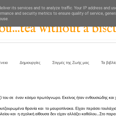
liver its services and to analyze traffic. Your IP address and u
rmance and security metrics to ensure quality of service, gene
buse.
...tea without a biscu
ένεια
Δημιουργίες
Στιγμές της Ζωής μας
Τα βιβλί
ί του σε έναν κόσμο πρωτόγνωρο. Εκείνος ήταν ενθουσιώδης και
μουτζουρωμένα θρανία και το μαυροπίνακα. Είχαν περάσει τουλάχισ
λείου και η σχολική αίθουσα δεν είχαν αλλάξει καθόλου...Στο παρα