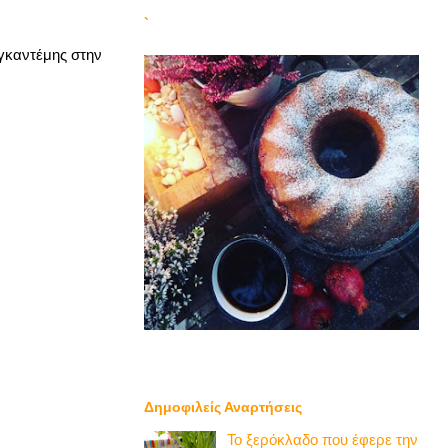
`
 γκαντέμης στην
Δημοφιλείς Αναρτήσεις
Το ξερόκλαδο που έφερε την