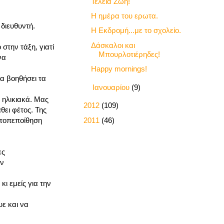
Τέλεια Ζωή!
Η ημέρα του ερωτα.
διευθυντή.
Η Εκδρομή...με το σχολείο.
Δάσκαλοι και
στην τάξη, γιατί
Μπουρλοτιέρηδες!
να
Happy mornings!
να βοηθήσει τα
►
Ιανουαρίου
(9)
 ηλικιακά. Μας
►
2012
(109)
θει φέτος. Της
►
2011
(46)
υτοπεποίθηση
ες
ον
ι εμείς για την
υε και να