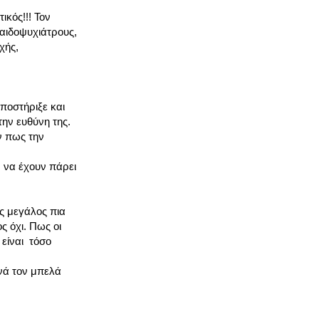
ικός!!! Τον
παιδοψυχιάτρους,
χής,
ποστήριξε και
την ευθύνη της.
ν πως την
 να έχουν πάρει
ας μεγάλος πια
ς όχι. Πως οι
 είναι τόσο
νά τον μπελά