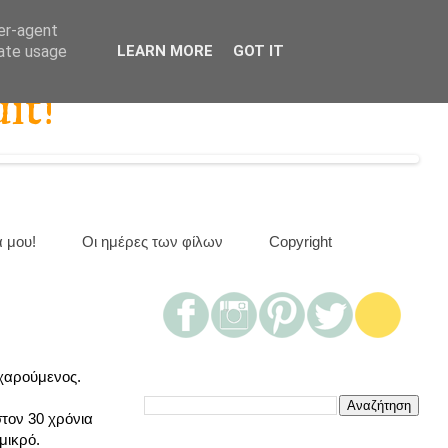
ser-agent
rate usage
LEARN MORE
GOT IT
it!
α μου!
Οι ημέρες των φίλων
Copyright
 χαρούμενος.
τον 30 χρόνια
μικρό.