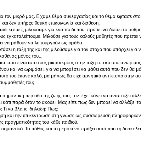
α τον μικρό μας. Είχαμε θέμα συνεργασίας και το θέμα έφτασε στο 
και δεν υπήρχε θετική επικοινωνία και διάθεση.
αιδί κι εμείς μιλούσαμε για ένα παιδί που πρέπει να δώσει το ρυθμό 
ους εγκαταλείπουμε. Μιλούσε για τους καλούς μαθητές που πρέπει 
πει να μάθουν να λειτουργούν ως ομάδα.
τάσει η τάξη της και της μιλούσαμε για τον στόχο που υπάρχει για 
καθένας μόνος του...
και άρα είναι από τους μικρότερους στην τάξη του και πιο ανώριμος
υ και να ωριμάσει, για να μπορέσει να μάθει αυτά που δεν θα μά
αυτό του έκανε καλό, μα μήπως θα είχε αρνητικό αντίκτυπο στην α
 συμμαθητές του;
 σημαντική περίοδο της ζωής του, τον έχει κάνει να αναπτύξει άλλ
ει κάτι παρά όταν το ακούει. Μας είπε πως δεν μπορεί να αλλάξει τ
; Τι να βλέπει δηλαδή; Πως;
ηση και την επικέντρωση στη γνώση ως συσσώρευση πληροφοριών κ
ης πραγματικότητας του κάθε παιδιού.
ιο σημαντικό. Το πάθος και το μεράκι να πράξει αυτό που τη δυσκόλε