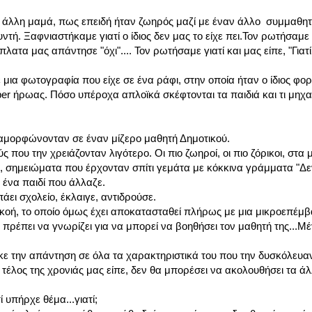
άλλη μαμά, πως επειδή ήταν ζωηρός μαζί με έναν άλλο συμμαθητή
ντή. Ξαφνιαστήκαμε γιατί ο ίδιος δεν μας το είχε πει.Τον ρωτήσαμε
ατα μας απάντησε "όχι".... Τον ρωτήσαμε γιατί και μας είπε, "Γιατί
 μια φωτογραφία που είχε σε ένα ράφι, στην οποία ήταν ο ίδιος φο
uper ήρωας. Πόσο υπέροχα απλοϊκά σκέφτονται τα παιδιά και τι μηχ
ταμορφώνονταν σε έναν μίζερο μαθητή Δημοτικού.
 που την χρειάζονταν λιγότερο. Οι πιο ζωηροί, οι πιο ζόρικοι, στα
, σημειώματα που έρχονταν σπίτι γεμάτα με κόκκινα γράμματα "Δε
 ένα παιδί που άλλαζε.
άει σχολείο, έκλαιγε, αντιδρούσε.
οή, το οποίο όμως έχει αποκατασταθεί πλήρως με μια μικροεπέμβα
πρέπει να γνωρίζει για να μπορεί να βοηθήσει τον μαθητή της...Μ
ήκε την απάντηση σε όλα τα χαρακτηριστικά του που την δυσκόλευ
ο τέλος της χρονιάς μας είπε, δεν θα μπορέσει να ακολουθήσει τα ά
υπήρχε θέμα...γιατί;