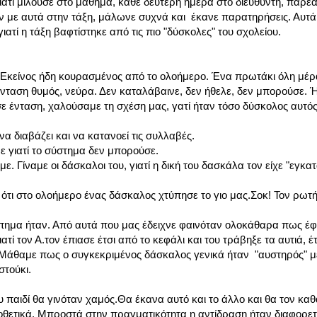
ιατί μιλούσε στο μάθημα, κάθε δεύτερη ημέρα στο διευθυντή, παρέα
ιζαν με αυτά στην τάξη, μάλωνε συχνά και έκανε παρατηρήσεις. Αυτ
γιατί η τάξη βαφτίστηκε από τις πιο "δύσκολες" του σχολείου.
 Εκείνος ήδη κουρασμένος από το ολοήμερο. Ένα πρωτάκι όλη μέρα
Ένταση θυμός, νεύρα. Δεν καταλάβαινε, δεν ήθελε, δεν μπορούσε. 
ε ένταση, χαλούσαμε τη σχέση μας, γατί ήταν τόσο δύσκολος αυτός
α διαβάζει και να κατανοεί τις συλλαβές.
ε γιατί το σύστημα δεν μπορούσε.
. Γίναμε οι δάσκαλοι του, γιατί η δική του δασκάλα τον είχε "εγκατ
 ότι στο ολοήμερο ένας δάσκαλος χτύπησε το γιο μας.Σοκ! Τον ρωτ
ημα ήταν. Από αυτά που μας έδειχνε φαινόταν ολοκάθαρα πως έφ
ατί τον Α.τον έπιασε έτσι από το κεφάλι και του τράβηξε τα αυτιά, έτ
ά...Μάθαμε πως ο συγκεκριμένος δάσκαλος γενικά ήταν "αυστηρός" μ
στούκι.
 παιδί θα γινόταν χαμός.Θα έκανα αυτό και το άλλο και θα τον καθ
Υποθετικά. Μπροστά στην πραγματικότητα η αντίδραση ήταν διαφορετ