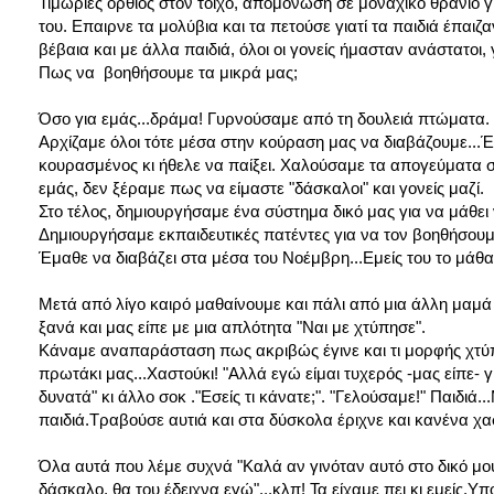
Τιμωρίες όρθιος στον τοίχο, απομόνωση σε μοναχικό θρανίο γ
του. Επαιρνε τα μολύβια και τα πετούσε γιατί τα παιδιά έπα
βέβαια και με άλλα παιδιά, όλοι οι γονείς ήμασταν ανάστατοι, 
Πως να βοηθήσουμε τα μικρά μας;
Όσο για εμάς...δράμα! Γυρνούσαμε από τη δουλειά πτώματα.
Αρχίζαμε όλοι τότε μέσα στην κούραση μας να διαβάζουμε...
κουρασμένος κι ήθελε να παίξει. Χαλούσαμε τα απογεύματα σ
εμάς, δεν ξέραμε πως να είμαστε "δάσκαλοι" και γονείς μαζί.
Στο τέλος, δημιουργήσαμε ένα σύστημα δικό μας για να μάθει ν
Δημιουργήσαμε εκπαιδευτικές πατέντες για να τον βοηθήσουμ
Έμαθε να διαβάζει στα μέσα του Νοέμβρη...Εμείς του το μάθαμε
Μετά από λίγο καιρό μαθαίνουμε και πάλι από μια άλλη μαμά
ξανά και μας είπε με μια απλότητα "Ναι με χτύπησε".
Κάναμε αναπαράσταση πως ακριβώς έγινε και τι μορφής χτύπ
πρωτάκι μας...Χαστούκι! "Αλλά εγώ είμαι τυχερός -μας είπε- γι
δυνατά" κι άλλο σοκ ."Εσείς τι κάνατε;". "Γελούσαμε!" Παιδι
παιδιά.Τραβούσε αυτιά και στα δύσκολα έριχνε και κανένα χα
Όλα αυτά που λέμε συχνά "Καλά αν γινόταν αυτό στο δικό μου
δάσκαλο, θα του έδειχνα εγώ"...κλπ! Τα είχαμε πει κι εμείς.