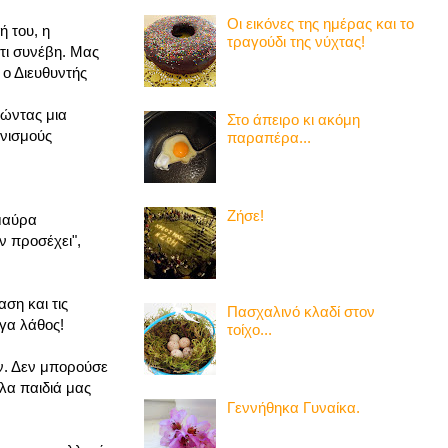
Οι εικόνες της ημέρας και το
 του, η
τραγούδι της νύχτας!
 τι συνέβη. Μας
 ο Διευθυντής
ρώντας μια
Στο άπειρο κι ακόμη
ανισμούς
παραπέρα...
Ζήσε!
 μαύρα
ν προσέχει",
ση και τις
Πασχαλινό κλαδί στον
έγα λάθος!
τοίχο...
αν. Δεν μπορούσε
λλα παιδιά μας
Γεννήθηκα Γυναίκα.