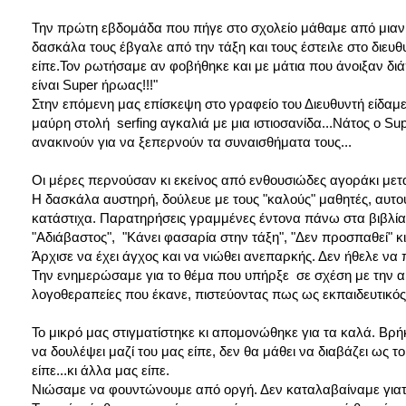
Την πρώτη εβδομάδα που πήγε στο σχολείο μάθαμε από μιαν 
δασκάλα τους έβγαλε από την τάξη και τους έστειλε στο διευθυ
είπε.Τον ρωτήσαμε αν φοβήθηκε και με μάτια που άνοιξαν διάπλ
είναι Super ήρωας!!!"
Στην επόμενη μας επίσκεψη στο γραφείο του Διευθυντή είδαμε
μαύρη στολή serfing αγκαλιά με μια ιστιοσανίδα...Νάτος ο S
ανακινούν για να ξεπερνούν τα συναισθήματα τους...
Οι μέρες περνούσαν κι εκείνος από ενθουσιώδες αγοράκι με
Η δασκάλα αυστηρή, δούλευε με τους "καλούς" μαθητές, αυτούς
κατάστιχα. Παρατηρήσεις γραμμένες έντονα πάνω στα βιβλία
"Αδιάβαστος", "Κάνει φασαρία στην τάξη", "Δεν προσπαθεί" κι
Άρχισε να έχει άγχος και να νιώθει ανεπαρκής. Δεν ήθελε να π
Την ενημερώσαμε για το θέμα που υπήρξε σε σχέση με την ακ
λογοθεραπείες που έκανε, πιστεύοντας πως ως εκπαιδευτικός 
Το μικρό μας στιγματίστηκε κι απομονώθηκε για τα καλά. Βρ
να δουλέψει μαζί του μας είπε, δεν θα μάθει να διαβάζει ως τ
είπε...κι άλλα μας είπε.
Νιώσαμε να φουντώνουμε από οργή. Δεν καταλαβαίναμε γιατί 