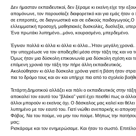
Δεν ήμασταν εκπαιδευτικοί, δεν ξέραμε κι εκείνη είχε την εξο
απομόνωνε, τον παρουσίαζε διαφορετικό και για εμάς ήταν ο
σε επιτροπές, σε διαγνωστικά και σε ειδικούς παιδαγωγούς.
ελλειμματική προσοχή, μαθησιακές δυσκολίες, δυσλεξία, υπερκ
Ένα πρωτάκι λυπημένο...μόνο, κουρασμένο, μπερδεμένο.
Έγιναν πολλά κι άλλα κι άλλα κι άλλα...Ήταν μεγάλη χρονιά. 
την υποχρέωσε να τον αποδεχθεί μέσα στην τάξη της και να το
Όμως ήταν μια δύσκολη επικοινωνία μια δύσκολη σχέση και το 
επόμενη χρονιά την τάξη την πήρε άλλη εκπαιδευτικός.
Ακολούθησαν κι άλλα δύσκολα χρόνια γιατί η βάση ήταν στρ
πια το δρόμο τους και αν και υπήρχε πια από το σχολείο βοήθει
Τετάρτη Δημοτικού αλλάζει και πάλι ο εκπαιδευτικός στην τά
αποκαλεί τον εαυτό του "βλάκα" γιατί έχει πεισθεί πως οι άλλο
άλλοι μπορούν κι εκείνος όχι. Ο δάσκαλος μας καλεί και θέλει 
λυπημένο με τον εαυτό του. Γιατί νιώθει ανεπαρκής κι απογοη
Φόβος. Να του πούμε, να μην του πούμε. Μήπως την πατήσου
μας;
Ρισκάραμε και τον ενημερώσαμε. Και ήταν το σωστό. Επιτέλο