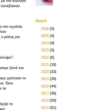
 με τον κολλητό
ά συνέβαιναν
Αρχείο
 στο σχολείο.
►
2026
(5)
Ήταν
►
2025
(4)
 ο ρόλος για
►
2024
(4)
►
2023
(3)
►
2022
(6)
αλείψει".
►
2021
(18)
ήσαμε ξανά και
►
2020
(33)
αγε χαστούκι το
►
2019
(28)
σι. Τόσο
►
2018
(44)
ε τα
►
2017
(38)
►
2016
(59)
άριζα το
►
2015
(61)
ική.