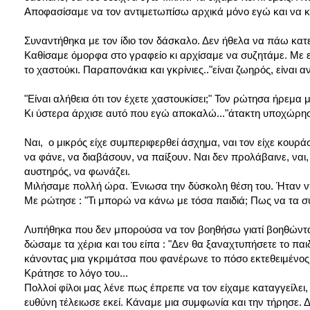
Αποφασίσαμε να τον αντιμετωπίσω αρχικά μόνο εγώ και να κλε
Συναντήθηκα με τον ίδιο τον δάσκαλο. Δεν ήθελα να πάω κατ
Καθίσαμε όμορφα στο γραφείο κι αρχίσαμε να συζητάμε. Με ενη
το χαστούκι. Παραπονάκια και γκρίνιες.."είναι ζωηρός, είναι
"Είναι αλήθεια ότι τον έχετε χαστουκίσει;" Τον ρώτησα ήρεμ
Κι ύστερα άρχισε αυτό που εγώ αποκαλώ..."άτακτη υποχώρησ
Ναι, ο μικρός είχε συμπεριφερθεί άσχημα, ναι τον είχε κουρά
να φάνε, να διαβάσουν, να παίξουν. Ναι δεν προλάβαινε, ναι, 
αυστηρός, να φωνάζει.
Μιλήσαμε πολλή ώρα. Ένιωσα την δύσκολη θέση του. Ήταν ν
Με ρώτησε : "Τι μπορώ να κάνω με τόσα παιδιά; Πως να τα συν
Λυπήθηκα που δεν μπορούσα να τον βοηθήσω γιατί βοηθώντας 
δώσαμε τα χέρια και του είπα : "Δεν θα ξαναχτυπήσετε το παιδ
κάνοντας μια γκριμάτσα που φανέρωνε το πόσο εκτεθειμένος
Κράτησε το λόγο του...
Πολλοί φίλοι μας λένε πως έπρεπε να τον είχαμε καταγγείλει,
ευθύνη τέλειωσε εκεί. Κάναμε μια συμφωνία και την τήρησε. Δ