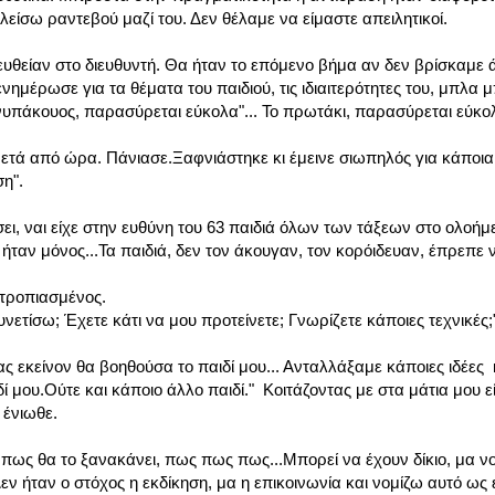
ίσω ραντεβού μαζί του. Δεν θέλαμε να είμαστε απειλητικοί.
ευθείαν στο διευθυντή. Θα ήταν το επόμενο βήμα αν δεν βρίσκαμε 
μέρωσε για τα θέματα του παιδιού, τις ιδιαιτερότητες του, μπλα μ
 ανυπάκουος, παρασύρεται εύκολα"... Το πρωτάκι, παρασύρεται εύκο
α μετά από ώρα. Πάνιασε.Ξαφνιάστηκε κι έμεινε σιωπηλός για κάποι
η".
σει, ναι είχε στην ευθύνη του 63 παιδιά όλων των τάξεων στο ολοήμ
ήταν μόνος...Τα παιδιά, δεν τον άκουγαν, τον κορόιδευαν, έπρεπε ν
τροπιασμένος.
ετίσω; Έχετε κάτι να μου προτείνετε; Γνωρίζετε κάποιες τεχνικές;
εκείνον θα βοηθούσα το παιδί μου... Ανταλλάξαμε κάποιες ιδέες 
ί μου.Ούτε και κάποιο άλλο παιδί." Κοιτάζοντας με στα μάτια μου εί
 ένιωθε.
 πως θα το ξανακάνει, πως πως πως...Μπορεί να έχουν δίκιο, μα νο
εν ήταν ο στόχος η εκδίκηση, μα η επικοινωνία και νομίζω αυτό ως 