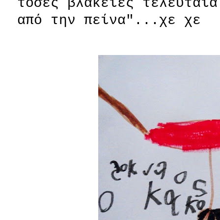
τόσες βλακείες τελευταία
από την πείνα"...χε χε