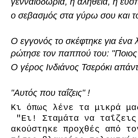
γενναιοδωρία, η αλήθεια, η ευσ
ο σεβασμός στα γύρω σου και τ
Ο εγγονός το σκέφτηκε για ένα 
ρώτησε τον παππού του: "Ποιος 
Ο γέρος Ινδιάνος Τσερόκι απάν
"Αυτός που ταΐζεις" !
Κι όπως λένε τα μικρά μα
"Ει! Σταμάτα να ταΐζεις
ακούστηκε προχθές από το