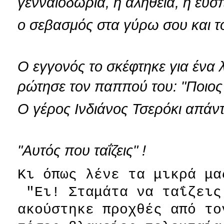
γενναιοδωρία, η αλήθεια, η ευσ
ο σεβασμός στα γύρω σου και τ
Ο εγγονός το σκέφτηκε για ένα 
ρώτησε τον παππού του: "Ποιος 
Ο γέρος Ινδιάνος Τσερόκι απάν
"Αυτός που ταΐζεις" !
Κι όπως λένε τα μικρά μα
"Ει! Σταμάτα να ταΐζεις
ακούστηκε προχθές από το