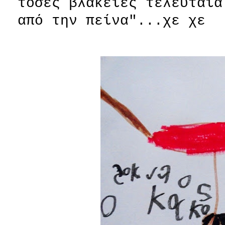
τόσες βλακείες τελευταία
από την πείνα"...χε χε