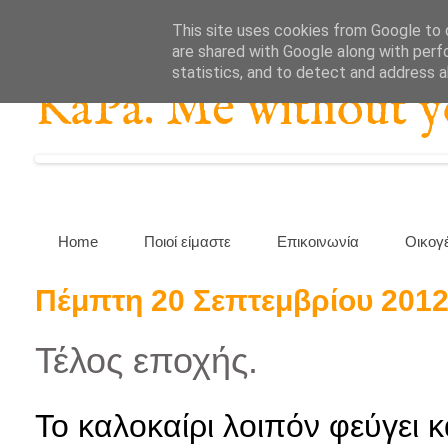
This site uses cookies from Google to d
are shared with Google along with perf
statistics, and to detect and address 
KaPa. Me without you
Home
Ποιοί είμαστε
Επικοινωνία
Οικογ
Πέμπτη 20 Σεπτεμβρίου 201
Τέλος εποχής.
Το καλοκαίρι λοιπόν φεύγει κ