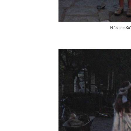
Η " super Ka"