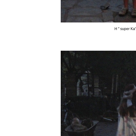
Η " super Ka"