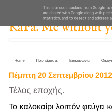
This site uses cookies from Google to d
are shared with Google along with perf
statistics, and to detect and address 
KaPa. Me without you
Home
Ποιοί είμαστε
Επικοινωνία
Οικογ
Πέμπτη 20 Σεπτεμβρίου 201
Τέλος εποχής.
Το καλοκαίρι λοιπόν φεύγει κ