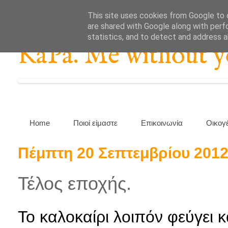
This site uses cookies from Google to d
are shared with Google along with perf
statistics, and to detect and address 
KaPa. Me without you
Home
Ποιοί είμαστε
Επικοινωνία
Οικογ
Πέμπτη 20 Σεπτεμβρίου 201
Τέλος εποχής.
Το καλοκαίρι λοιπόν φεύγει κ