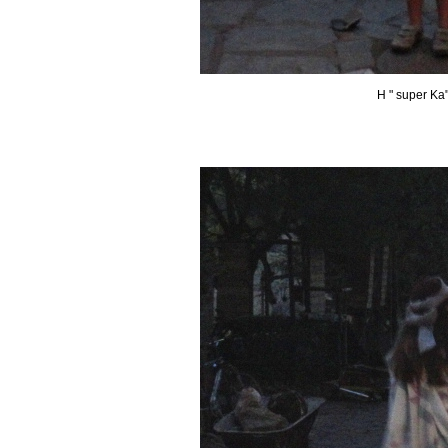
Η " super Ka"