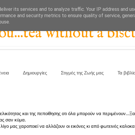
liver its services and to analyze traffic. Your IP address and u
rmance and security metrics to ensure quality of service, gene
buse.
...tea without a biscu
ένεια
Δημιουργίες
Στιγμές της Ζωής μας
Τα βιβλί
χελικότητας και της πεποίθησης οτι όλα μπορούν να περιμένουν...Ξα
μας σαν κύμα.
ίγο μας χαροποιεί να αλλάζουν οι εικόνες κι από φωτεινές καλοκαι