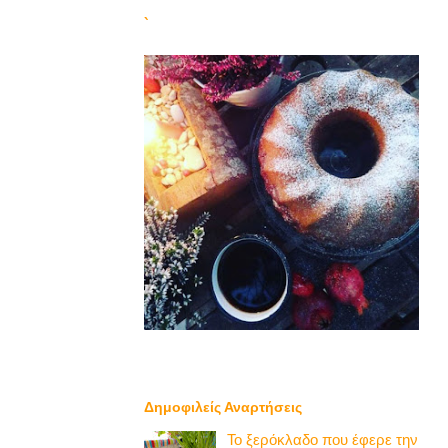
`
Δημοφιλείς Αναρτήσεις
Το ξερόκλαδο που έφερε την