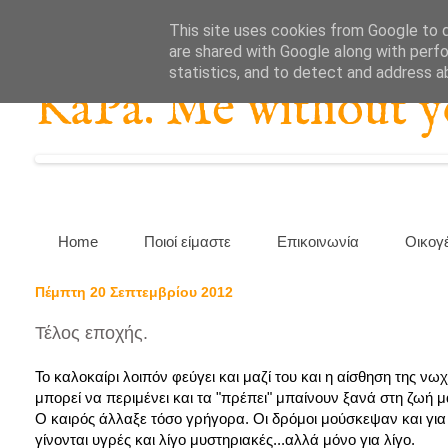
This site uses cookies from Google to de
are shared with Google along with perfo
statistics, and to detect and address a
KaPa. Me without you
Home
Ποιοί είμαστε
Επικοινωνία
Οικογ
Πέμπτη 20 Σεπτεμβρίου 2012
Τέλος εποχής.
Το καλοκαίρι λοιπόν φεύγει και μαζί του και η αίσθηση της νω
μπορεί να περιμένει και τα "πρέπει" μπαίνουν ξανά στη ζωή 
Ο καιρός άλλαξε τόσο γρήγορα. Οι δρόμοι μούσκεψαν και για λ
γίνονται υγρές και λίγο μυστηριακές...αλλά μόνο για λίγο.