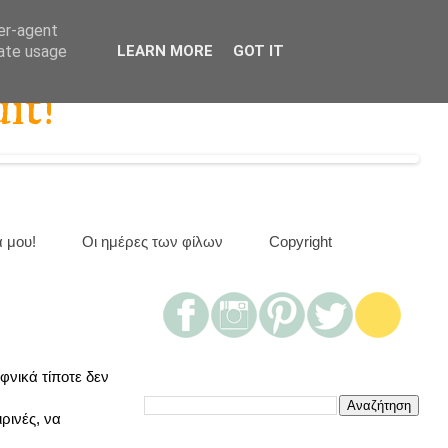
ser-agent
rate usage
LEARN MORE
GOT IT
it!
α μου!
Οι ημέρες των φίλων
Copyright
φνικά τίποτε δεν
ρινές, να