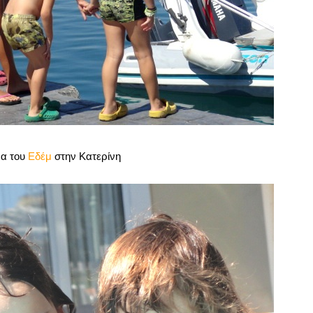
να του
Εδέμ
στην Κατερίνη