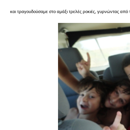
και τραγουδούσαμε στο αμάξι τρελές ροκιές, γυρνώντας από