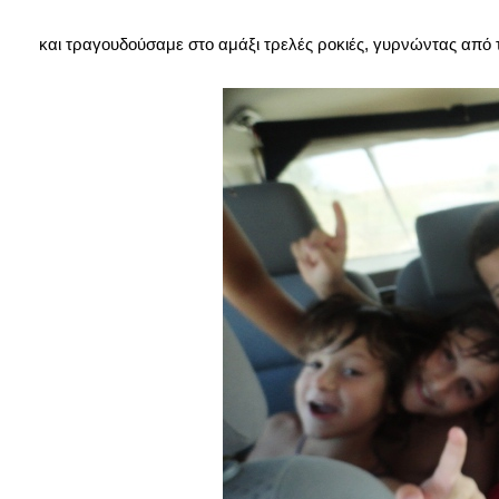
και τραγουδούσαμε στο αμάξι τρελές ροκιές, γυρνώντας από