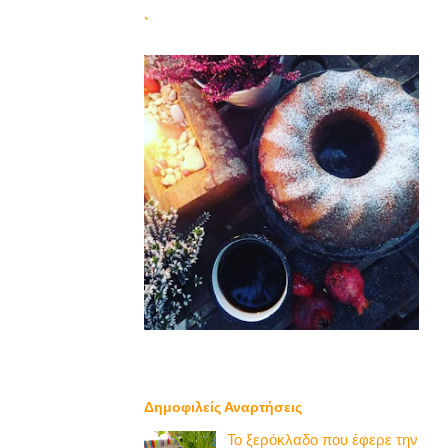
`
Δημοφιλείς Αναρτήσεις
Το ξερόκλαδο που έφερε την