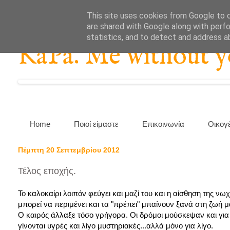
This site uses cookies from Google to de
are shared with Google along with perfo
statistics, and to detect and address a
KaPa. Me without you
Home
Ποιοί είμαστε
Επικοινωνία
Οικογ
Πέμπτη 20 Σεπτεμβρίου 2012
Τέλος εποχής.
Το καλοκαίρι λοιπόν φεύγει και μαζί του και η αίσθηση της νω
μπορεί να περιμένει και τα "πρέπει" μπαίνουν ξανά στη ζωή 
Ο καιρός άλλαξε τόσο γρήγορα. Οι δρόμοι μούσκεψαν και για λ
γίνονται υγρές και λίγο μυστηριακές...αλλά μόνο για λίγο.