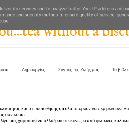
liver its services and to analyze traffic. Your IP address and u
rmance and security metrics to ensure quality of service, gene
buse.
...tea without a biscu
ένεια
Δημιουργίες
Στιγμές της Ζωής μας
Τα βιβλί
χελικότητας και της πεποίθησης οτι όλα μπορούν να περιμένουν...Ξα
μας σαν κύμα.
ίγο μας χαροποιεί να αλλάζουν οι εικόνες κι από φωτεινές καλοκαι