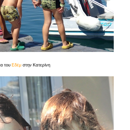
να του
Εδέμ
στην Κατερίνη