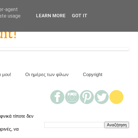
ser-agent
rate usage
LEARN MORE
GOT IT
it!
α μου!
Οι ημέρες των φίλων
Copyright
φνικά τίποτε δεν
ρινές, να