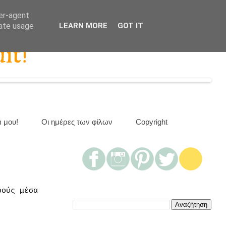
ser-agent
rate usage
LEARN MORE
GOT IT
it!
α μου!
Οι ημέρες των φίλων
Copyright
ρούς μέσα