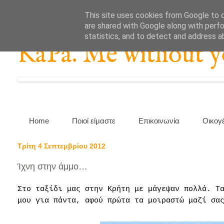
This site uses cookies from Google to de
are shared with Google along with perfo
statistics, and to detect and address a
KaPa. Me without you
Home
Ποιοί είμαστε
Επικοινωνία
Οικογ
Τρίτη 4 Σεπτεμβρίου 2012
Ίχνη στην άμμο…
Στο ταξίδι μας στην Κρήτη με μάγεψαν πολλά. Τ
μου για πάντα, αφού πρώτα τα μοιραστώ μαζί σα