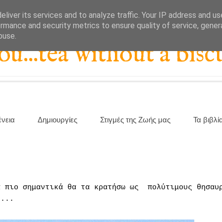
liver its services and to analyze traffic. Your IP address and u
rmance and security metrics to ensure quality of service, gene
buse.
...tea without a biscu
ένεια
Δημιουργίες
Στιγμές της Ζωής μας
Τα βιβλί
α πιο σημαντικά θα τα κρατήσω ως
πολύτιμους θησαυ
ς...