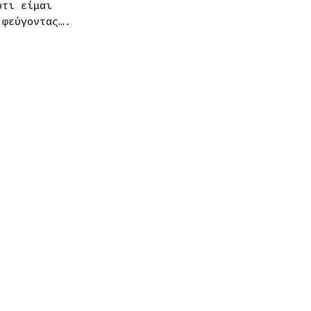
ότι είμαι
 φεύγοντας….