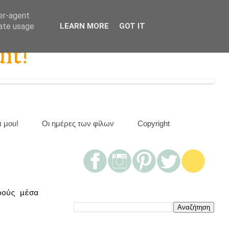
ser-agent
rate usage
LEARN MORE
GOT IT
it!
α μου!
Οι ημέρες των φίλων
Copyright
ρούς μέσα