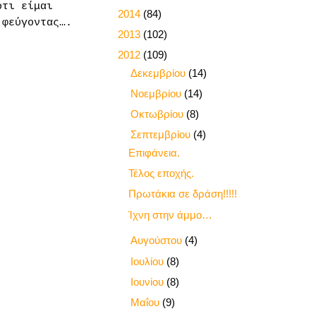
ότι είμαι
►
2014
(84)
 φεύγοντας….
►
2013
(102)
▼
2012
(109)
►
Δεκεμβρίου
(14)
►
Νοεμβρίου
(14)
►
Οκτωβρίου
(8)
▼
Σεπτεμβρίου
(4)
Επιφάνεια.
Τέλος εποχής.
Πρωτάκια σε δράση!!!!!
Ίχνη στην άμμο…
►
Αυγούστου
(4)
►
Ιουλίου
(8)
►
Ιουνίου
(8)
►
Μαΐου
(9)