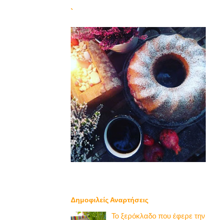
`
Δημοφιλείς Αναρτήσεις
Το ξερόκλαδο που έφερε την