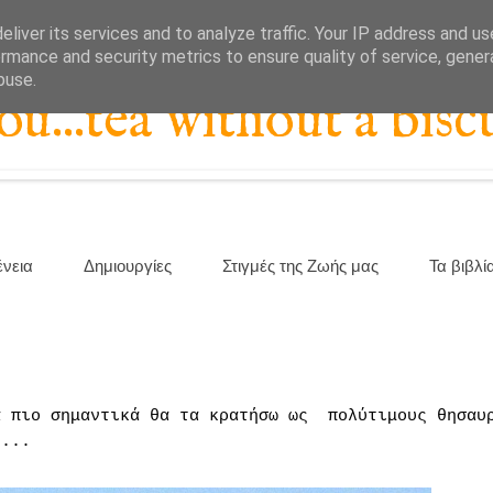
liver its services and to analyze traffic. Your IP address and u
rmance and security metrics to ensure quality of service, gene
buse.
...tea without a biscu
ένεια
Δημιουργίες
Στιγμές της Ζωής μας
Τα βιβλί
α πιο σημαντικά θα τα κρατήσω ως
πολύτιμους θησαυ
ς...