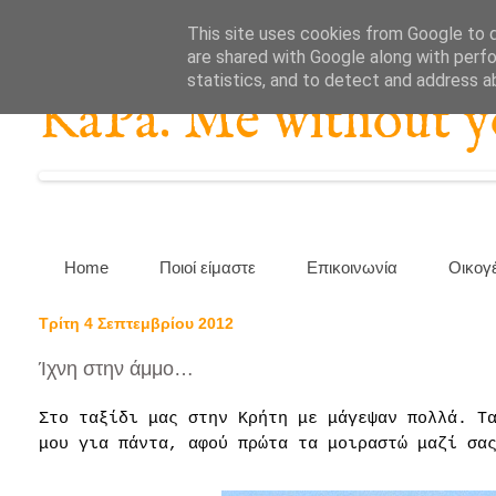
This site uses cookies from Google to de
are shared with Google along with perfo
statistics, and to detect and address a
KaPa. Me without you
Home
Ποιοί είμαστε
Επικοινωνία
Οικογ
Τρίτη 4 Σεπτεμβρίου 2012
Ίχνη στην άμμο…
Στο ταξίδι μας στην Κρήτη με μάγεψαν πολλά. Τ
μου για πάντα, αφού πρώτα τα μοιραστώ μαζί σα