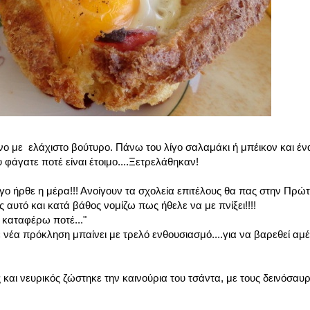
νο με ελάχιστο βούτυρο. Πάνω του λίγο σαλαμάκι ή μπέικον και έν
 φάγατε ποτέ είναι έτοιμο....Ξετρελάθηκαν!
ήρθε η μέρα!!! Ανοίγουν τα σχολεία επιτέλους θα πας στην Πρώτη
ς αυτό και κατά βάθος νομίζω πως ήθελε να με πνίξει!!!!
 καταφέρω ποτέ..."
ε νέα πρόκληση μπαίνει με τρελό ενθουσιασμό....για να βαρεθεί αμ
και νευρικός ζώστηκε την καινούρια του τσάντα, με τους δεινόσαυ