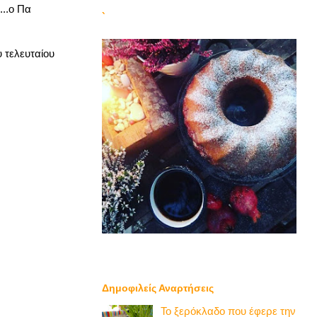
...ο Πα
`
 τελευταίου
Δημοφιλείς Αναρτήσεις
Το ξερόκλαδο που έφερε την