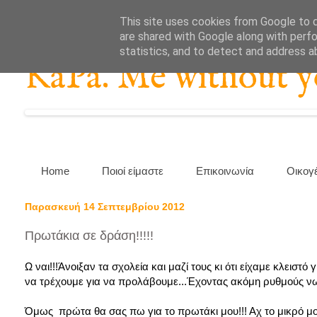
This site uses cookies from Google to de
are shared with Google along with perfo
statistics, and to detect and address a
KaPa. Me without you
Home
Ποιοί είμαστε
Επικοινωνία
Οικογ
Παρασκευή 14 Σεπτεμβρίου 2012
Πρωτάκια σε δράση!!!!!
Ω ναι!!!Άνοιξαν τα σχολεία και μαζί τους κι ότι είχαμε κλεισ
να τρέχουμε για να προλάβουμε...Έχοντας ακόμη ρυθμούς νωχ
Όμως πρώτα θα σας πω για το πρωτάκι μου!!! Αχ το μικρό μο