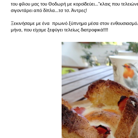
του φίλου μας του Θοδωρή με κοροϊδεύει..."κλαις που τελειώνει,
σιγοντάρει από δίπλα...τσ τσ. Άντρες!
Ξεκινήσαμε με ένα πρωινό ξύπνημα μέσα στον ενθουσιασμό. Ετ
μήνα, που είχαμε ξεφύγει τελείως διατροφικά!!!!