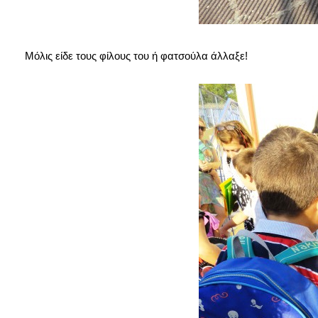
Μόλις είδε τους φίλους του ή φατσούλα άλλαξε!