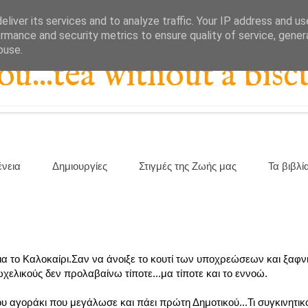
liver its services and to analyze traffic. Your IP address and u
rmance and security metrics to ensure quality of service, gene
buse.
...tea without a biscu
ένεια
Δημιουργίες
Στιγμές της Ζωής μας
Τα βιβλί
τό για το Καλοκαίρι.Σαν να άνοιξε το κουτί των υποχρεώσεων και ξα
ελικούς δεν προλαβαίνω τίποτε...μα τίποτε και το εννοώ.
υ αγοράκι που μεγάλωσε και πάει πρώτη Δημοτικού...Τι συγκινητικ