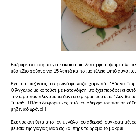
Βάζουμε στο φόρμα για κεικάκια μια λεπτή φέτα ψωμί αλειμέ
μέση.Στο φούρνο για 15 λεπτά και το πιο τέλειο ψητό αυγό που
Εγώ ετοιμάζοντας το πρωινό φώναζα χαρωπά..."Ξύπνα Γιώργο 
Ο Άγγελος με κοιτούσε με κατανόηση...το έχει περάσει κι αυτό
Την ώρα που πλέναμε τα δόντια ο μικρός μου είπε " Δεν θα τα
Τι παιδί!!! Πόσο διαφορετικός από τον αδερφό του που σε κάθ
μηδενικό χρόνο!!!
Εκείνος αντίθετα από τον μεγάλο του αδερφό, συγκρατημένος 
βέβαια της γιαγιάς Μαρίας και πήρε το δρόμο το μακρύ!