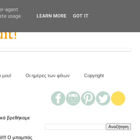
ser-agent
rate usage
LEARN MORE
GOT IT
it!
α μου!
Οι ημέρες των φίλων
Copyright
φνικά βρεθήκαμε
ό!!!! Ο μπαμπάς