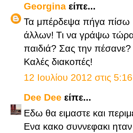
Georgina
είπε...
Τα μπέρδεψα πήγα πίσω μ
άλλων! Τι να γράψω τώρα ν
παιδιά? Σας την πέσανε?
Καλές διακοπές!
12 Ιουλίου 2012 στις 5:16
Dee Dee
είπε...
Εδω θα ειμαστε και περι
Ενα κακο συννεφακι ηταν,