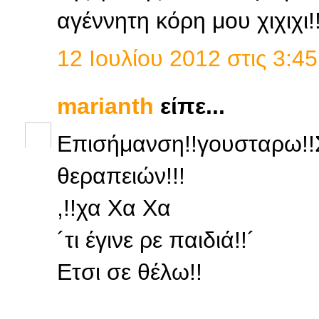
αγέννητη κόρη μου χιχιχι!
12 Ιουλίου 2012 στις 3:45
marianth
είπε...
Επισήμανση!!γουσταρω!!
θεραπειών!!!
,!!χα Χα Χα
´τι έγινε ρε παιδιά!!´
Ετσι σε θέλω!!