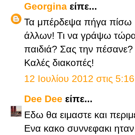
Georgina
είπε...
Τα μπέρδεψα πήγα πίσω μ
άλλων! Τι να γράψω τώρα ν
παιδιά? Σας την πέσανε?
Καλές διακοπές!
12 Ιουλίου 2012 στις 5:16
Dee Dee
είπε...
Εδω θα ειμαστε και περι
Ενα κακο συννεφακι ηταν,