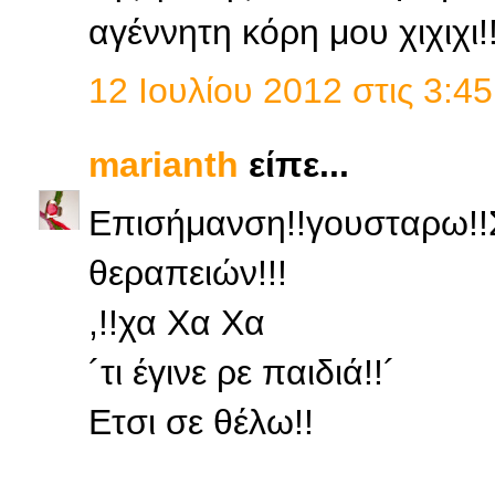
αγέννητη κόρη μου χιχιχι!
12 Ιουλίου 2012 στις 3:45
marianth
είπε...
Επισήμανση!!γουσταρω!!
θεραπειών!!!
,!!χα Χα Χα
´τι έγινε ρε παιδιά!!´
Ετσι σε θέλω!!