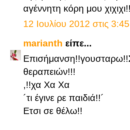
αγέννητη κόρη μου χιχιχι!
12 Ιουλίου 2012 στις 3:45
marianth
είπε...
Επισήμανση!!γουσταρω!!
θεραπειών!!!
,!!χα Χα Χα
´τι έγινε ρε παιδιά!!´
Ετσι σε θέλω!!