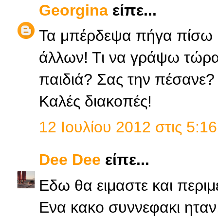
Georgina
είπε...
Τα μπέρδεψα πήγα πίσω μ
άλλων! Τι να γράψω τώρα ν
παιδιά? Σας την πέσανε?
Καλές διακοπές!
12 Ιουλίου 2012 στις 5:16
Dee Dee
είπε...
Εδω θα ειμαστε και περι
Ενα κακο συννεφακι ηταν,