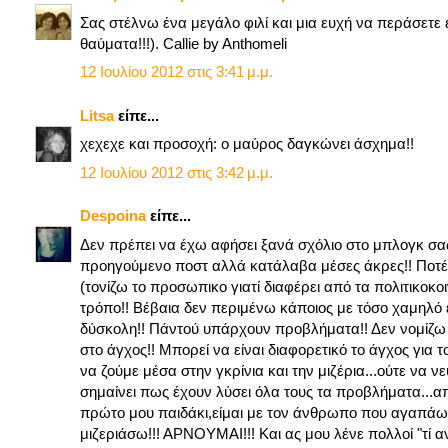
Σας στέλνω ένα μεγάλο φιλί και μια ευχή να περάσετε έ
θαύματα!!!). Callie by Anthomeli
12 Ιουλίου 2012 στις 3:41 μ.μ.
Litsa
είπε...
χεχεχε και προσοχή: ο μαύρος δαγκώνει άσχημα!!
12 Ιουλίου 2012 στις 3:42 μ.μ.
Despoina
είπε...
Δεν πρέπει να έχω αφήσει ξανά σχόλιο στο μπλογκ σας 
προηγούμενο ποστ αλλά κατάλαβα μέσες άκρες!! Ποτέ 
(τονίζω το προσωπικο γιατί διαφέρει από τα πολιτικοκ
τρόπο!! Βέβαια δεν περιμένω κάποιος με τόσο χαμηλό ε
δύσκολη!! Πάντού υπάρχουν προβλήματα!! Δεν νομίζω 
στο άγχος!! Μπορεί να είναι διαφορετικό το άγχος για 
να ζούμε μέσα στην γκρίνια και την μιζέρια...ούτε να 
σημαίνει πως έχουν λύσει όλα τους τα προβλήματα...απ
πρώτο μου παιδάκι,είμαι με τον άνθρωπο που αγαπάω β
μιζεριάσω!!! ΑΡΝΟΥΜΑΙ!!! Και ας μου λένε πολλοί "τί α