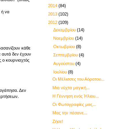
►
2014
(84)
 ή να
►
2013
(102)
▼
2012
(109)
►
Δεκεμβρίου
(14)
►
Νοεμβρίου
(14)
►
Οκτωβρίου
(8)
 βασανίζουν κάθε
ά αυτά δεν έχουν
►
Σεπτεμβρίου
(4)
ός ο κουρνιαχτός
►
Αυγούστου
(4)
▼
Ιουλίου
(8)
Οι Μέλισσες του Αόρατου...
Μια νύχτα μαγική...
 αγάπησα. Δεν
Η Γέννηση ενός Ήλιου...
ξαρτήσεων.
Οι Φωτογραφίες μας...
Μας την πέσανε...
Ζήσε!