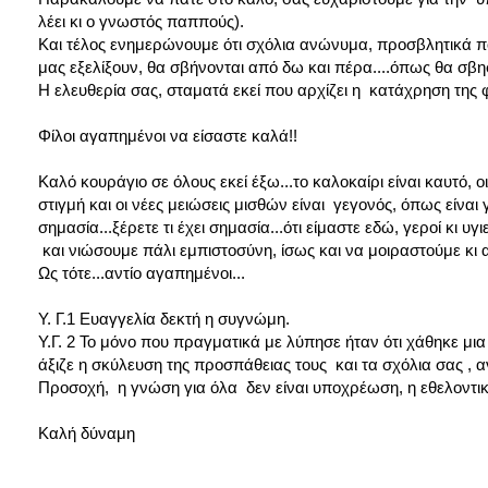
λέει κι ο γνωστός παππούς).
Και τέλος ενημερώνουμε ότι σχόλια ανώνυμα, προσβλητικά π
μας εξελίξουν, θα σβήνονται από δω και πέρα....όπως θα σβ
Η ελευθερία σας, σταματά εκεί που αρχίζει η κατάχρηση της φ
Φίλοι αγαπημένοι να είσαστε καλά!!
Καλό κουράγιο σε όλους εκεί έξω...το καλοκαίρι είναι καυτό
στιγμή και οι νέες μειώσεις μισθών είναι γεγονός, όπως είναι
σημασία...ξέρετε τι έχει σημασία...ότι είμαστε εδώ, γεροί κι υγ
και νιώσουμε πάλι εμπιστοσύνη, ίσως και να μοιραστούμε κι αυ
Ως τότε...αντίο αγαπημένοι...
Υ. Γ.1 Ευαγγελία δεκτή η συγνώμη.
Υ.Γ. 2 Το μόνο που πραγματικά με λύπησε ήταν ότι χάθηκε μ
άξιζε η σκύλευση της προσπάθειας τους και τα σχόλια σας ,
Προσοχή, η γνώση για όλα δεν είναι υποχρέωση, η εθελοντική
Καλή δύναμη
ΚάΠ