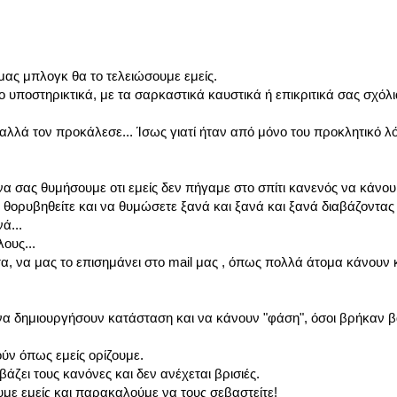
 μας μπλογκ θα το τελειώσουμε εμείς.
 υποστηρικτικά, με τα σαρκαστικά καυστικά ή επικριτικά σας σχόλι
 αλλά τον προκάλεσε... Ίσως γιατί ήταν από μόνο του προκλητικό 
να σας θυμήσουμε οτι εμείς δεν πήγαμε στο σπίτι κανενός να κάνο
να θορυβηθείτε και να θυμώσετε ξανά και ξανά και ξανά διαβάζοντας 
ά...
ους...
α, να μας το επισημάνει στο mail μας , όπως πολλά άτομα κάνουν 
 να δημιουργήσουν κατάσταση και να κάνουν "φάση", όσοι βρήκαν β
ύν όπως εμείς ορίζουμε.
βάζει τους κανόνες και δεν ανέχεται βρισιές.
υμε εμείς και παρακαλούμε να τους σεβαστείτε!