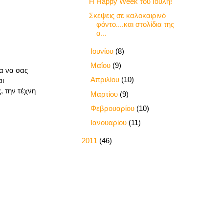
Η Happy Week του Ιούλη!
Σκέψεις σε καλοκαιρινό
φόντο....και στολίδια της
α...
►
Ιουνίου
(8)
►
Μαΐου
(9)
ια να σας
►
Απριλίου
(10)
αι
, την τέχνη
►
Μαρτίου
(9)
►
Φεβρουαρίου
(10)
►
Ιανουαρίου
(11)
►
2011
(46)