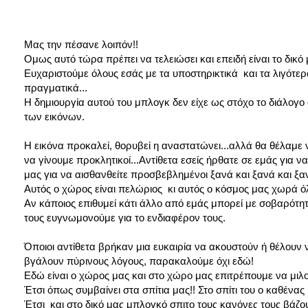
Μας την πέσανε λοιπόν!!
Ομως αυτό τώρα πρέπει να τελειώσει και επειδή είναι το δικό
Ευχαριστούμε όλους εσάς με τα υποστηρικτικά και τα λιγότερο
πραγματικά...
Η δημιουργία αυτού του μπλογκ δεν είχε ως στόχο το διάλογο
των εικόνων.
Η εικόνα προκαλεί, θορυβεί η αναστατώνει...αλλά θα θέλαμε 
να γίνουμε προκλητικοί...Αντίθετα εσείς ήρθατε σε εμάς για 
μας για να αισθανθείτε προσβεβλημένοι ξανά και ξανά και ξαν
Αυτός ο χώρος είναι πελώριος κι αυτός ο κόσμος μας χωρά όλ
Αν κάποιος επιθυμεί κάτι άλλο από εμάς μπορεί με σοβαρότητ
τους ευγνωμονούμε για το ενδιαφέρον τους.
Όποιοι αντίθετα βρήκαν μια ευκαιρία να ακουστούν ή θέλουν
βγάλουν πύρινους λόγους, παρακαλούμε όχι εδώ!
Εδώ είναι ο χώρος μας και στο χώρο μας επιτρέπουμε να μιλο
Έτσι όπως συμβαίνει στα σπίτια μας!! Στο σπίτι του ο καθένας 
Έτσι και στο δικό μας μπλογκό σπιτο τους κανόνες τους βάζο