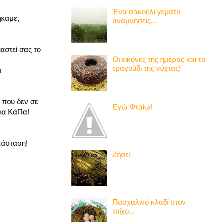
Ένα σακούλι γεμάτο
ήκαμε,
αναμνήσεις...
αστεί σας το
Οι εικόνες της ημέρας και το
τραγούδι της νύχτας!
α
 που δεν σε
Εγώ Φταίω!
εια ΚάΠα!
τάσταση!
Ζήσε!
Πασχαλινό κλαδί στον
τοίχο...