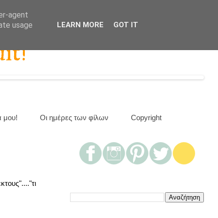
ser-agent
rate usage
LEARN MORE
GOT IT
it!
α μου!
Οι ημέρες των φίλων
Copyright
ους"...."τι