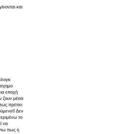
ίνονται και
πλογκ
άσχημο
μια εποχή
ν ζουν μέσα
 πως πρέπει
ούμενα!! Δεν
περιμένω το
Ι να
υ πω πως η