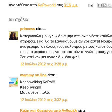
Αναρτήθηκε από
KaPaworld
στις
3:16 μ.μ.
55 σχόλια:
princess
είπε...
Κατερινούλα μου γλυκιά να μην στενοχωριέστε καθόλου!!!
στηρίζουμε και θα το ξανακάνουμε αν χρειαστεί! Νομίζ
αναφέρομαι σε όλους τους καλοπροαίρετους και σε όσου
τους, το μεράκι τους, να μοιραστούν τη γνώση τους, γι
Σου στέλνω μια αγκαλιά κι ένα φιλί!
12 Ιουλίου 2012 στις 3:28 μ.μ.
mammy on line
είπε...
Keep walking KaPa!!!
Keep living!!!
Μας αρέσει πολύ.
12 Ιουλίου 2012 στις 3:32 μ.μ.
Κάλη και Κατερίνα από Ανθομέλι
είπε...