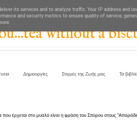
liver its services and to analyze traffic. Your IP address and u
rmance and security metrics to ensure quality of service, gene
buse.
...tea without a biscu
ένεια
Δημιουργίες
Στιγμές της Ζωής μας
Τα βιβλί
 που έρχεται στο μυαλό είναι η φράση του Σπύρου στους "Απαράδεκτ