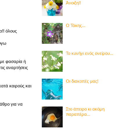
Άνοιξη!!
Ο Τάκης...
α!! όλους
λόγω
Το κυνήγι ενός ονείρου...
υμε φασαρία ή
τις αναρτήσεις
Οι διακοπές μας!
κατά καιρούς και
άθρο για να
Στο άπειρο κι ακόμη
παραπέρα...