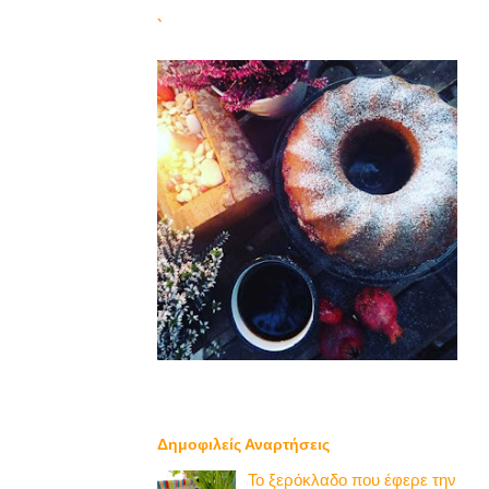
`
Δημοφιλείς Αναρτήσεις
Το ξερόκλαδο που έφερε την