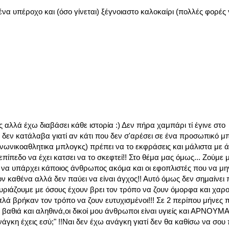
να υπέροχο και (όσο γίνεται) ξέγνοιαστο καλοκαίρι (πολλές φορές γ
αλλά έχω διαβάσει κάθε ιστορία :) Δεν πήρα χαμπάρι τί έγινε στο
δεν κατάλαβα γιατί αν κάτι που δεν σ'αρέσει σε ένα προσωπικό μ
οινωνικοαθλητικα μπλογκς) πρέπει να το εκφράσεις και μάλιστα με 
πίπεδο να έχει κατσει να το σκεφτεί!! Στο θέμα μας όμως... Ζούμε 
να υπάρχει κάποιος άνθρωπος ακόμα και οι εφοπλιστές που να μη
τον καθένα αλλά δεν παύει να είναι άγχος!! Αυτό όμως δεν σημαίνει
νευριάζουμε με όσους έχουν βρει τον τρόπο να ζουν όμορφα και χαρ
λά βρήκαν τον τρόπο να ζουν ευτυχισμένοι!!! Σε 2 περίπου μήνες 
αθιά και αληθινά,οι δικοί μου άνθρωποι είναι υγιείς και ΑΡΝΟΥΜΑ
νάγκη έχεις εσύ;" !!Ναι δεν έχω ανάγκη γιατί δεν θα καθίσω να σο