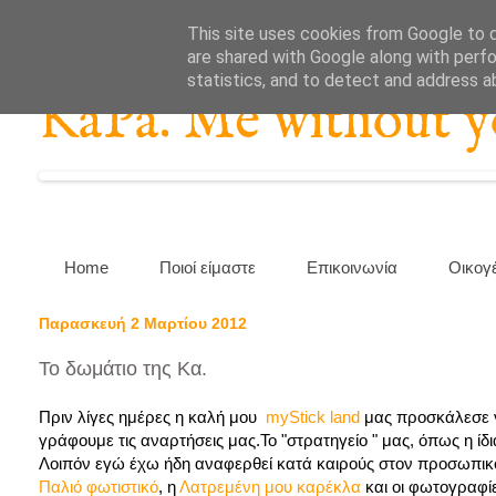
This site uses cookies from Google to de
are shared with Google along with perfo
statistics, and to detect and address a
KaPa. Me without you
Home
Ποιοί είμαστε
Επικοινωνία
Οικογ
Παρασκευή 2 Μαρτίου 2012
Το δωμάτιο της Κα.
Πριν λίγες ημέρες η καλή μου
myStick land
μας προσκάλεσε ν
γράφουμε τις αναρτήσεις μας.Το "στρατηγείο " μας, όπως η ίδι
Λοιπόν εγώ έχω ήδη αναφερθεί κατά καιρούς στον προσωπικό
Παλιό φωτιστικό
, η
Λατρεμένη μου καρέκλα
και οι φωτογραφί