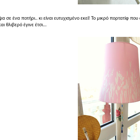
σε ένα ποτήρι.. κι είναι ευτυχισμένο εκεί! Το μικρό πορτατίφ που
και θλιβερό έγινε έτσι...