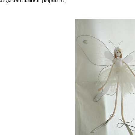
 έχω από παιδί και
η καρδιά της