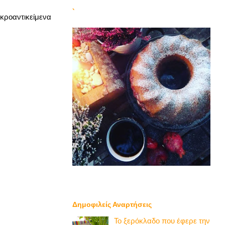
`
ικροαντικείμενα
Δημοφιλείς Αναρτήσεις
Το ξερόκλαδο που έφερε την