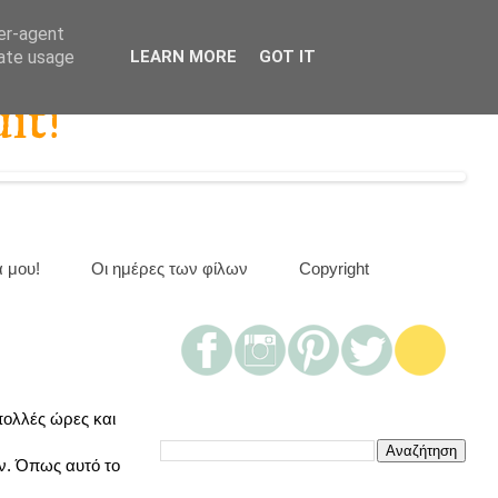
ser-agent
rate usage
LEARN MORE
GOT IT
it!
α μου!
Οι ημέρες των φίλων
Copyright
ολλές ώρες και
ν. Όπως αυτό το