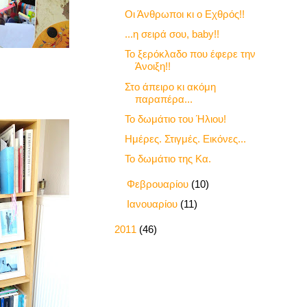
Οι Άνθρωποι κι ο Εχθρός!!
...η σειρά σου, baby!!
Το ξερόκλαδο που έφερε την
Άνοιξη!!
Στο άπειρο κι ακόμη
παραπέρα...
Το δωμάτιο του Ήλιου!
Ημέρες. Στιγμές. Εικόνες...
Το δωμάτιο της Κα.
►
Φεβρουαρίου
(10)
►
Ιανουαρίου
(11)
►
2011
(46)