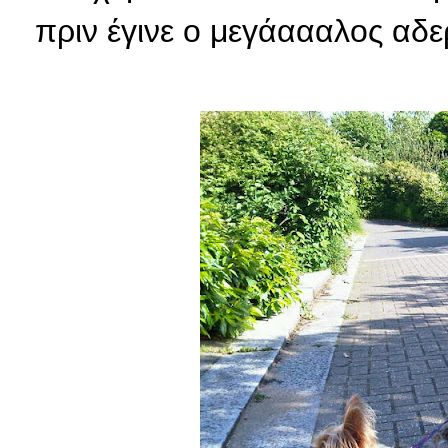
πριν έγινε ο μεγάαααλος αδε