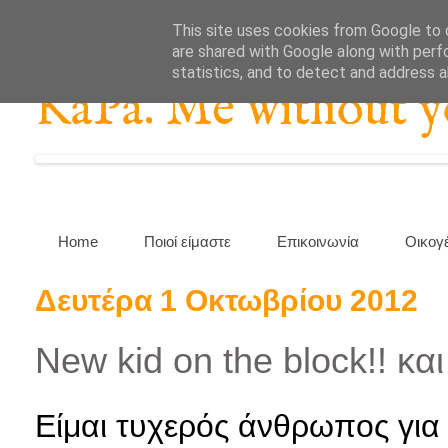
This site uses cookies from Google to d
are shared with Google along with perf
statistics, and to detect and address 
KaPa. Me without you
Home
Ποιοί είμαστε
Επικοινωνία
Οικογ
Δευτέρα 1 Οκτωβρίου 2012
New kid on the block!! κα
Είμαι τυχερός άνθρωπος για