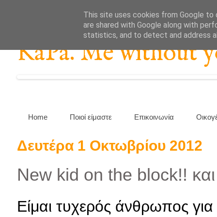
This site uses cookies from Google to d
are shared with Google along with perf
statistics, and to detect and address 
KaPa. Me without you
Home
Ποιοί είμαστε
Επικοινωνία
Οικογ
Δευτέρα 1 Οκτωβρίου 2012
New kid on the block!! κα
Είμαι τυχερός άνθρωπος για