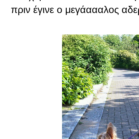
πριν έγινε ο μεγάαααλος αδε