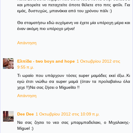
και μπορείτε να πεταχτείτε όποτε θέλετε στο πιτς φιτίλι. Για
εμάς, δυστυχώς, μπανάκια από του χρόνου πάλι :)
Θα σταματήσω εδώ ευχόμενη να έχετε μία υπέροχη μέρα και
έναν ακόμη πιο υπέροχο μήνα!
Απάντηση
Ελπίδα - two boys and hope
1 Οκτωβρίου 2012 στις
9:55 π.μ.
Τι ωραίο που υπάρχουν τόσες super μαμάδες εκεί έξω..Κι
εγώ έτσι νιώθω σα super μαμά (όταν τα προλαβαίνω όλα
χεχε !!)Να σας ζήσει ο Miguelito !!
Απάντηση
Dee Dee
1 Οκτωβρίου 2012 στις 10:09 π.μ.
Να σας ζησει το νεο σας μπαρμπαδελακι, ο Μιχαλακης-
Miguel :)