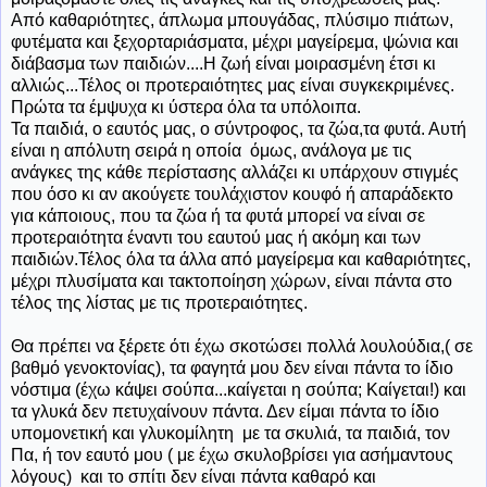
Από καθαριότητες, άπλωμα μπουγάδας, πλύσιμο πιάτων,
φυτέματα και ξεχορταριάσματα, μέχρι μαγείρεμα, ψώνια και
διάβασμα των παιδιών....Η ζωή είναι μοιρασμένη έτσι κι
αλλιώς...Τέλος οι προτεραιότητες μας είναι συγκεκριμένες.
Πρώτα τα έμψυχα κι ύστερα όλα τα υπόλοιπα.
Τα παιδιά, ο εαυτός μας, ο σύντροφος, τα ζώα,τα φυτά. Αυτή
είναι η απόλυτη σειρά η οποία όμως, ανάλογα με τις
ανάγκες της κάθε περίστασης αλλάζει κι υπάρχουν στιγμές
που όσο κι αν ακούγετε τουλάχιστον κουφό ή απαράδεκτο
για κάποιους, που τα ζώα ή τα φυτά μπορεί να είναι σε
προτεραιότητα έναντι του εαυτού μας ή ακόμη και των
παιδιών.Τέλος όλα τα άλλα από μαγείρεμα και καθαριότητες,
μέχρι πλυσίματα και τακτοποίηση χώρων, είναι πάντα στο
τέλος της λίστας με τις προτεραιότητες.
Θα πρέπει να ξέρετε ότι έχω σκοτώσει πολλά λουλούδια,( σε
βαθμό γενοκτονίας), τα φαγητά μου δεν είναι πάντα το ίδιο
νόστιμα (έχω κάψει σούπα...καίγεται η σούπα; Καίγεται!) και
τα γλυκά δεν πετυχαίνουν πάντα. Δεν είμαι πάντα το ίδιο
υπομονετική και γλυκομίλητη με τα σκυλιά, τα παιδιά, τον
Πα, ή τον εαυτό μου ( με έχω σκυλοβρίσει για ασήμαντους
λόγους) και το σπίτι δεν είναι πάντα καθαρό και