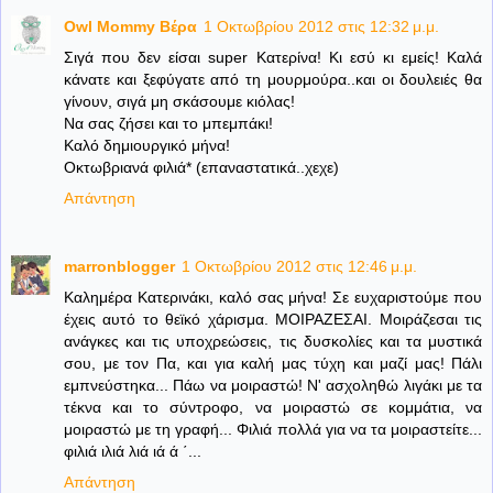
Owl Mommy Βέρα
1 Οκτωβρίου 2012 στις 12:32 μ.μ.
Σιγά που δεν είσαι super Κατερίνα! Κι εσύ κι εμείς! Καλά
κάνατε και ξεφύγατε από τη μουρμούρα..και οι δουλειές θα
γίνουν, σιγά μη σκάσουμε κιόλας!
Να σας ζήσει και το μπεμπάκι!
Καλό δημιουργικό μήνα!
Οκτωβριανά φιλιά* (επαναστατικά..χεχε)
Απάντηση
marronblogger
1 Οκτωβρίου 2012 στις 12:46 μ.μ.
Καλημέρα Κατερινάκι, καλό σας μήνα! Σε ευχαριστούμε που
έχεις αυτό το θεϊκό χάρισμα. ΜΟΙΡΑΖΕΣΑΙ. Μοιράζεσαι τις
ανάγκες και τις υποχρεώσεις, τις δυσκολίες και τα μυστικά
σου, με τον Πα, και για καλή μας τύχη και μαζί μας! Πάλι
εμπνεύστηκα... Πάω να μοιραστώ! Ν' ασχοληθώ λιγάκι με τα
τέκνα και το σύντροφο, να μοιραστώ σε κομμάτια, να
μοιραστώ με τη γραφή... Φιλιά πολλά για να τα μοιραστείτε...
φιλιά ιλιά λιά ιά ά ΄...
Απάντηση