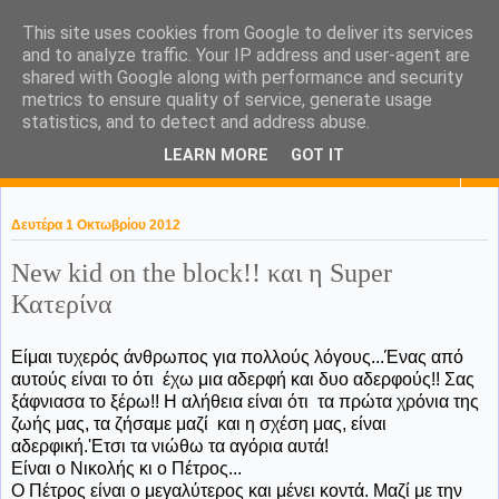
This site uses cookies from Google to deliver its services
KaPa. Me without you...tea
and to analyze traffic. Your IP address and user-agent are
shared with Google along with performance and security
without a biscuit!
metrics to ensure quality of service, generate usage
statistics, and to detect and address abuse.
LEARN MORE
GOT IT
▼
Δευτέρα 1 Οκτωβρίου 2012
New kid on the block!! και η Super
Κατερίνα
Είμαι τυχερός άνθρωπος για πολλούς λόγους...Ένας από
αυτούς είναι το ότι έχω μια αδερφή και δυο αδερφούς!! Σας
ξάφνιασα το ξέρω!! Η αλήθεια είναι ότι τα πρώτα χρόνια της
ζωής μας, τα ζήσαμε μαζί και η σχέση μας, είναι
αδερφική.'Eτσι τα νιώθω τα αγόρια αυτά!
Είναι ο Νικολής κι ο Πέτρος...
Ο Πέτρος είναι ο μεγαλύτερος και μένει κοντά. Μαζί με την