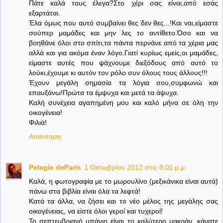
Πάτε καλά τους έλεγα?Στο χέρι σας είναι,από εσάς
εξαρτάται.
Έλα όμως που αυτό συμβαίνει θες δεν θες...!Και ναι,είμαστε
σούπερ μαμάδες και μην λες το αντίθετο.Όσο και να
βοηθάνε όλοι στο σπίτι,τα πάντα περνάνε από τα χέρια μας
αλλά και για ακόμα έναν λόγο.Γιατί κυρίως εμείς,οι μαμάδες,
είμαστε αυτές που ψάχνουμε διεξόδους από αυτό το
λούκι,έχουμε κι αυτόν τον ρόλο συν όλους τους άλλους!!!
Έχουν μεγάλη σημασία τα λόγια σου,συμφωνώ και
επαυξάνω!Πρώτα τα έμψυχα και μετά τα άψυχα.
Καλή συνέχεια αγαπημένη μου και καλό μήνα σε όλη την
οικογένεια!
Φιλιά!
Απάντηση
Pelagie deParis
1 Οκτωβρίου 2012 στις 8:01 μ.μ.
Καλά, η φωτογραφία με το μωρουλίνο (μεξικάνικα είναι αυτά)
πάνω στα βιβλία είναι όλα τα λεφτά!
Κατά τα άλλα, να ζήσει και το νέο μέλος της μεγάλης σας
οικογένειας, να είστε όλοι γεροί και τυχεροί!
Το σεπτεμβριανό μπάνιο είναι το καλύτερο μακράν, κάνατε