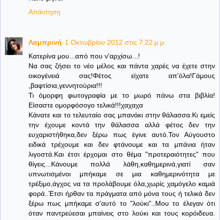
Απάντηση
Λαμπρινή
1 Οκτωβρίου 2012 στις 7:22 μ.μ.
Κατερίνα μου...από που ν'αρχίσω...!
Να σας ζήσει το νέο μέλος και πάντα χαρές να έχετε στην
οικογένειά σας!Φέτος είχατε απ'όλα!Γάμους
,βαφτίσια,γεννητούρια!!!
Τι όμορφη φωτογραφία με το μωρό πάνω στα βιβλία!
Είσαστε ομορφόσογο τελικά!!!χαχαχα
Κάνατε και το τελευταίο σας μπανάκι στην θάλασσα.Κι εμείς
την έχουμε κοντά την θάλασσα αλλά φέτος δεν την
ευχαριστήθηκα,δεν ξέρω πως έγινε αυτό.Τον Αύγουστο
ειδικά τρέχουμε και δεν φτάνουμε και τα μπάνια ήταν
λιγοστά.Και έτσι έρχομαι στο θέμα "προτεραιότητες" που
θίγεις...Κάνουμε πολλά λάθη,καθημερινά,γιατί σαν
υπνωτισμένοι μπήκαμε σε μια καθημερινότητα με
τρέξιμο,άγχος να τα προλάβουμε όλα,χωρίς χαμόγελο καμιά
φορά..Έτσι ήρθαν τα πράγματα από μόνα τους ή τελικά δεν
ξέρω πως μπήκαμε σ'αυτό το "λούκι"..Μου το έλεγαν ότι
όταν παντρεύεσαι μπαίνεις στο λούκι και τους κορόιδευα.