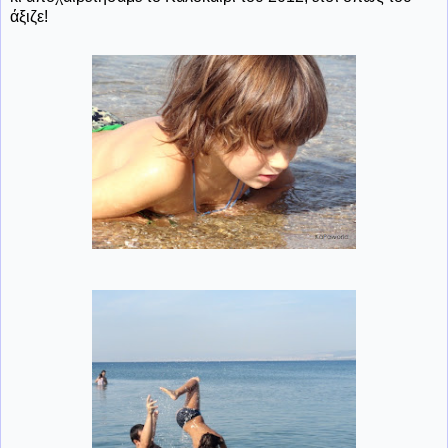
άξιζε!