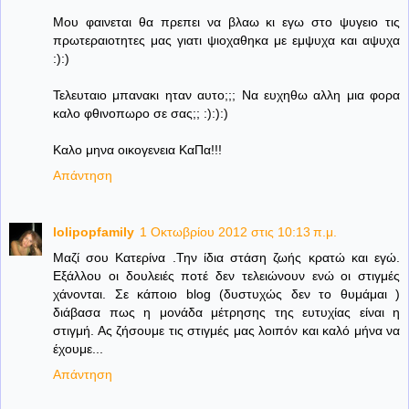
Μου φαινεται θα πρεπει να βλαω κι εγω στο ψυγειο τις
πρωτεραιοτητες μας γιατι ψιοχαθηκα με εμψυχα και αψυχα
:):)
Τελευταιο μπανακι ηταν αυτο;;; Να ευχηθω αλλη μια φορα
καλο φθινοπωρο σε σας;; :):):)
Καλο μηνα οικογενεια ΚαΠα!!!
Απάντηση
lolipopfamily
1 Οκτωβρίου 2012 στις 10:13 π.μ.
Μαζί σου Κατερίνα .Την ίδια στάση ζωής κρατώ και εγώ.
Εξάλλου οι δουλειές ποτέ δεν τελειώνουν ενώ οι στιγμές
χάνονται. Σε κάποιο blog (δυστυχώς δεν το θυμάμαι )
διάβασα πως η μονάδα μέτρησης της ευτυχίας είναι η
στιγμή. Ας ζήσουμε τις στιγμές μας λοιπόν και καλό μήνα να
έχουμε...
Απάντηση