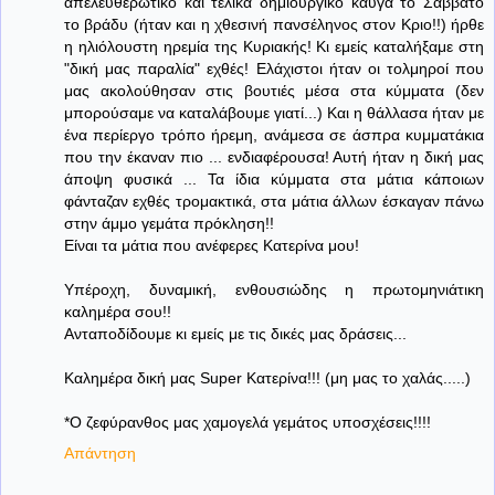
απελευθερωτικό και τελικά δημιουργικό καυγά το Σάββατο
το βράδυ (ήταν και η χθεσινή πανσέληνος στον Κριο!!) ήρθε
η ηλιόλουστη ηρεμία της Κυριακής! Κι εμείς καταλήξαμε στη
"δική μας παραλία" εχθές! Ελάχιστοι ήταν οι τολμηροί που
μας ακολούθησαν στις βουτιές μέσα στα κύμματα (δεν
μπορούσαμε να καταλάβουμε γιατί...) Και η θάλλασα ήταν με
ένα περίεργο τρόπο ήρεμη, ανάμεσα σε άσπρα κυμματάκια
που την έκαναν πιο ... ενδιαφέρουσα! Αυτή ήταν η δική μας
άποψη φυσικά ... Τα ίδια κύμματα στα μάτια κάποιων
φάνταζαν εχθές τρομακτικά, στα μάτια άλλων έσκαγαν πάνω
στην άμμο γεμάτα πρόκληση!!
Είναι τα μάτια που ανέφερες Κατερίνα μου!
Υπέροχη, δυναμική, ενθουσιώδης η πρωτομηνιάτικη
καλημέρα σου!!
Ανταποδίδουμε κι εμείς με τις δικές μας δράσεις...
Καλημέρα δική μας Super Κατερίνα!!! (μη μας το χαλάς.....)
*Ο ζεφύρανθος μας χαμογελά γεμάτος υποσχέσεις!!!!
Απάντηση