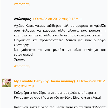
Απάντηση
Ανώνυμος
1 Οκτωβρίου 2012 στις 9:18 π.μ.
Aχ,βρε Κατερίνα,μας ταξίδεψες πάλι σε ομορφες στιγμές!Σε
όσα θελουμε να κανουμε αλλα αλλοτε, μας ρουφαει η
καθημερινότητα και αλλοτε απλά δεν τα σκεφτόμαστε καν!
Οργάνωση και προτεραιότητες λοιπόν για εναν όμορφο
Οκτώβρη!
Να χαίρεσται το νεο μωράκι ,να είναι καλότυχο και
ευτυχισμένο!
Χρυσα.
Απάντηση
My Lovable Baby (by Daeira mommy)
1 Οκτωβρίου 2012
στις 9:51 π.μ.
Καλημέρα :) Δεν ξέρω τι να πρωτοσχολιάσω σήμερα :)
Καταρχήν να σας ζήσει το νέο ανιψάκι. Είναι σκέτη γλύκα!
Κατά 2ον, είστε τυχεροί που είστε τόσο κοντά στην θάλασσα