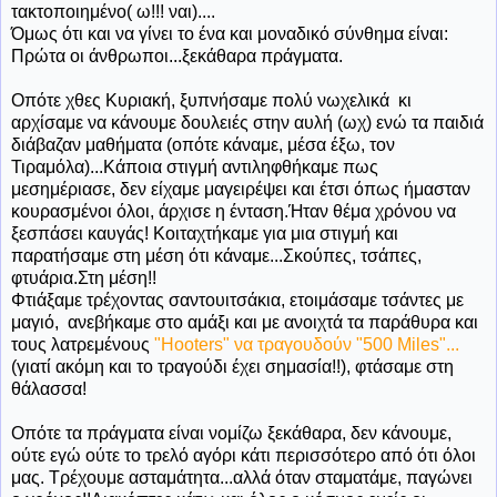
τακτοποιημένο( ω!!! ναι)....
Όμως ότι και να γίνει το ένα και μοναδικό σύνθημα είναι:
Πρώτα οι άνθρωποι...ξεκάθαρα πράγματα.
Οπότε χθες Κυριακή, ξυπνήσαμε πολύ νωχελικά κι
αρχίσαμε να κάνουμε δουλειές στην αυλή (ωχ) ενώ τα παιδιά
διάβαζαν μαθήματα (οπότε κάναμε, μέσα έξω, τον
Τιραμόλα)...Κάποια στιγμή αντιληφθήκαμε πως
μεσημέριασε, δεν είχαμε μαγειρέψει και έτσι όπως ήμασταν
κουρασμένοι όλοι, άρχισε η ένταση.Ήταν θέμα χρόνου να
ξεσπάσει καυγάς! Κοιταχτήκαμε για μια στιγμή και
παρατήσαμε στη μέση ότι κάναμε...Σκούπες, τσάπες,
φτυάρια.Στη μέση!!
Φτιάξαμε τρέχοντας σαντουιτσάκια, ετοιμάσαμε τσάντες με
μαγιό, ανεβήκαμε στο αμάξι και με ανοιχτά τα παράθυρα και
τους λατρεμένους
"Hooters" να τραγουδούν "500 Miles"...
(γιατί ακόμη και το τραγούδι έχει σημασία!!), φτάσαμε στη
θάλασσα!
Οπότε τα πράγματα είναι νομίζω ξεκάθαρα, δεν κάνουμε,
ούτε εγώ ούτε το τρελό αγόρι κάτι περισσότερο από ότι όλοι
μας. Τρέχουμε ασταμάτητα...αλλά όταν σταματάμε, παγώνει