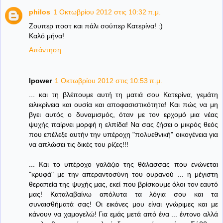
philos
1 Οκτωβρίου 2012 στις 10:32 π.μ.
Ζουπερ ποστ και πάλι σούπερ Κατερίνα! :)
Καλό μήνα!
Απάντηση
lpower
1 Οκτωβρίου 2012 στις 10:53 π.μ.
... και τη βλέπουμε αυτή τη ματιά σου Κατερίνα, γεμάτη
ειλικρίνεια και ουσία και αποφασιστικότητα! Και πώς να μη
βγει αυτός ο δυναμισμός, όταν με τον ερχομό μια νέας
ψυχής παίρνει μορφή η ελπίδα! Να σας ζήσει ο μικρός θεός
που επέλεξε αυτήν την υπέροχη "πολυεθνική" οικογένεια για
να απλώσει τις δικές του ρίζες!!!
... Και το υπέροχο γαλάζιο της θάλασσας που ενώνεται
"κρυφά" με την απεραντοσύνη του ουρανού ... η μέγιστη
θεραπεία της ψυχής μας, εκεί που βρίσκουμε όλοι τον εαυτό
μας! Καταλαβαίνω απόλυτα τα λόγια σου και τα
συναισθήματά σας! Οι εικόνες μου είναι γνώριμες και με
κάνουν να χαμογελώ! Για εμάς μετά από ένα ... έντονο αλλά