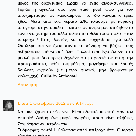
μέλος της οικογένειας. Ωραία να έχεις φίλου-συγγενείς.
Γεμίζει η αγκαλιά σου βρε παιδί μου! Οσο για τον
αποχαιρετισμό του καλοκαιριού... το ίδιο κάναμε κι εμείς
χθες. Μετά από ένα γεμάτο Σ/Κ, κλείσαμε με κυριακή
απόγευμα στηνπαραλία.... είπα στον άντρα μου ότι δήθεν το
κάνω για χατήρι του αλλά τελικά το ήθελα τόσο πολύ. Ηταν
υπέροχα!!! Ετσι, λοιπόν, να σου ευχηθώ κι εγώ καλό
Οκτώβρη και να έχεις πάντα τη δύναμη να βάζεις τους
ανθρώπους πάνω απ' όλα. Πολλοί (και έχω όντως στο
μυαλό μου δυο τρεις) ξεχνάνε ότι μπροστά σε αυτή την
προτεραιότητα, κάθε συμμάζεμα, μαγείρεμα και λοιπές
δουλειές ωχριούν (με μέτρο φυσικά, μην βρωμίσουμε
κιόλας,χιχι). Callie by Anthomeli
Απάντηση
Litsa
1 Οκτωβρίου 2012 στις 9:14 π.μ.
Να μας ζήσει το νέο νινί! Είναι εξωτικό κι αυτό σαν τον
Antonio! Ακόμη ένα μικρό αγοράκι, πόσα είναι αλήθεια;
Σταμάτησα να μετράω πια...
Τι όμορφες φωτό! Η θάλασσα απλά υπέροχη έτσι; Όμορφα