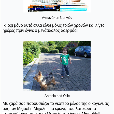
Αντωνάκος 3 μηνών
κι όχι μόνο αυτό αλλά είναι μόλις τριών χρονών και λίγες
ημέρες πριν έγινε ο μεγάαααλος αδερφός!!!
Antonio and Ollie
Με χαρά σας παρουσιάζω το νεότερο μέλος της οικογένειας
μας τον Miguel ή Μιχάλη. Για εμένα, που λατρεύω τα
Ισπανικά ονόματα και τη Μαφάλντα, είναι ο Miguelito!!