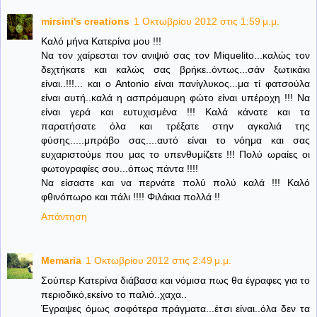
mirsini's creations
1 Οκτωβρίου 2012 στις 1:59 μ.μ.
Καλό μήνα Κατερίνα μου !!!
Να τον χαίρεσται τον ανιψιό σας τον Μiquelito...καλώς τον
δεχτήκατε και καλώς σας βρήκε..όντως...σάν ξωτικάκι
είναι..!!!... και ο Αntonio είναι πανίγλυκος...μα τί φατσούλα
είναι αυτή..καλά η ασπρόμαυρη φώτο είναι υπέροχη !!! Να
είναι γερά και ευτυχισμένα !!! Καλά κάνατε και τα
παρατήσατε όλα και τρέξατε στην αγκαλιά της
φύσης.....μπράβο σας....αυτό είναι το νόημα και σας
ευχαριστούμε που μας το υπενθυμίζετε !!! Πολύ ωραίες οι
φωτογραφίες σου...όπως πάντα !!!!
Να είσαστε και να περνάτε πολύ πολύ καλά !!! Καλό
φθινόπωρο και πάλι !!!! Φιλάκια πολλά !!
Απάντηση
Memaria
1 Οκτωβρίου 2012 στις 2:49 μ.μ.
Σούπερ Κατερίνα διάβασα και νόμισα πως θα έγραφες για το
περιοδικό,εκείνο το παλιό..χαχα..
Έγραψες όμως σοφότερα πράγματα...έτσι είναι..όλα δεν τα