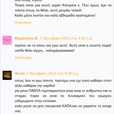
όλα όπως πάντα.
Τελικά είσαι μια κοινή super Κατερίνα ε; Που όμως έχει τα
πάντα όπως τα θέλει, αυτό μετράει τελικά!
Καλό μήνα λοιπόν και καλή εβδομάδα αγαπημένοι!
Απάντηση
Magdalene B.
1 Οκτωβρίου 2012 στις 9:15 π.μ.
πρέπει να το κάνω και εγώ αυτό. Αυτή είναι η σωστή σειρά!
ναι!δε θέλει άγχος...καλημέρααααααα!
Απάντηση
thomi
1 Οκτωβρίου 2012 στις 9:18 π.μ.
οπως λεω κι εγω παντα, προτιμω ενα οχι τοσο καθαρο σπιτι
αλλα καθάρια την καρδια!
για μενα ΠΑΝΤΑ προταιρεοτητα ειναι ειναι οι ανθρωποι και οι
στιγμες παρα να ειναι το πουκαμισο του γιωργου
σιδερωμενο στην εντελεια..
καλο μηνα να χετε οικογενεια ΚΑΠΑ και να χαιρεστε το ανηψι
σας