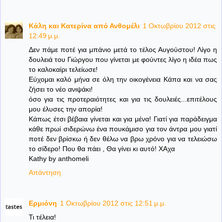
Κάλη και Κατερίνα από Ανθομέλι
1 Οκτωβρίου 2012 στις
12:49 μ.μ.
Δεν πάμε ποτέ για μπάνιο μετά το τέλος Αυγούστου! Λίγο η
δουλειά του Γιώργου που γίνεται με φούντες λίγο η ιδέα πως
το καλοκαίρι τελείωσε!
Εύχομαι καλό μήνα σε όλη την οικογένεια Κάπα και να σας
ζήσει το νέο ανιψάκι!
όσο για τις προτεραιότητες και για τις δουλειές...επιτέλους
μου έλυσες την απορία!
Κάπως έτσι βέβαια γίνεται και για μένα! Γιατί για παράδειγμα
κάθε πρωί σιδερώνω ένα πουκάμισο για τον άντρα μου γιατί
ποτέ δεν βρίσκω ή δεν θέλω να βρω χρόνο για να τελειώσω
το σίδερο! Που θα πάει , Θα γίνει κι αυτό! ΧΑχα
Kathy by anthomeli
Απάντηση
Ερμιόνη
1 Οκτωβρίου 2012 στις 12:51 μ.μ.
Τι τέλεια!