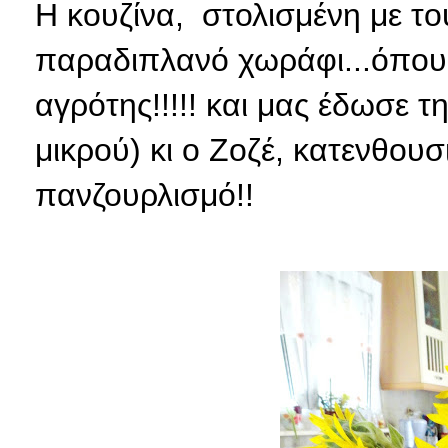
Η κουζίνα, στολισμένη με το
παραδιπλανό χωράφι...όπου
αγρότης!!!!! και μας έδωσε τη
μικρού) κι ο Ζοζέ, κατενθουσ
πανζουρλισμό!!