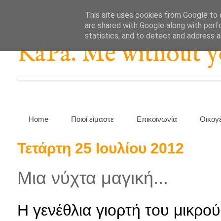
This site uses cookies from Google to d
are shared with Google along with perf
statistics, and to detect and address 
KaPa. Me without you
Home
Ποιοί είμαστε
Επικοινωνία
Οικογ
Τετάρτη 25 Ιουλίου 2012
Μια νύχτα μαγική...
Η γενέθλια γιορτή του μικρο