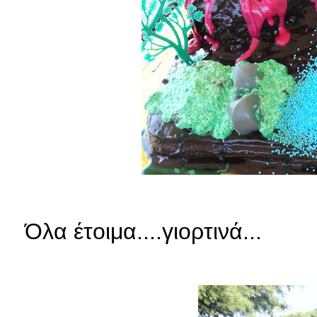
Όλα έτοιμα....γιορτινά...