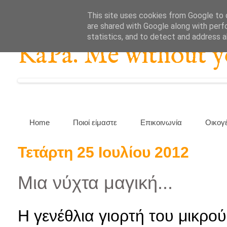
This site uses cookies from Google to d
are shared with Google along with perf
statistics, and to detect and address 
KaPa. Me without you
Home
Ποιοί είμαστε
Επικοινωνία
Οικογ
Τετάρτη 25 Ιουλίου 2012
Μια νύχτα μαγική...
Η γενέθλια γιορτή του μικρο