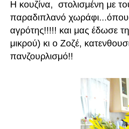
Η κουζίνα, στολισμένη με το
παραδιπλανό χωράφι...όπου
αγρότης!!!!! και μας έδωσε τη
μικρού) κι ο Ζοζέ, κατενθουσ
πανζουρλισμό!!