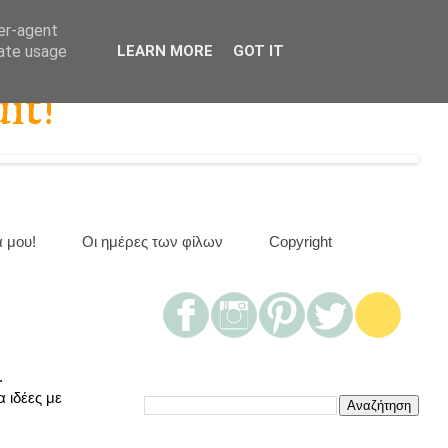
ser-agent
rate usage
LEARN MORE
GOT IT
it!
α μου!
Οι ημέρες των φίλων
Copyright
.
 ιδέες με