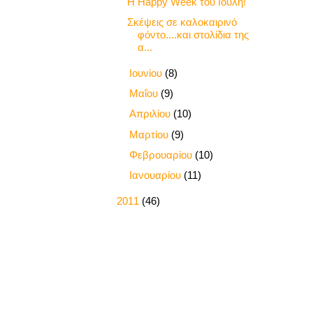
Η Happy Week του Ιούλη!
Σκέψεις σε καλοκαιρινό
φόντο....και στολίδια της
α...
►
Ιουνίου
(8)
►
Μαΐου
(9)
►
Απριλίου
(10)
►
Μαρτίου
(9)
►
Φεβρουαρίου
(10)
►
Ιανουαρίου
(11)
►
2011
(46)