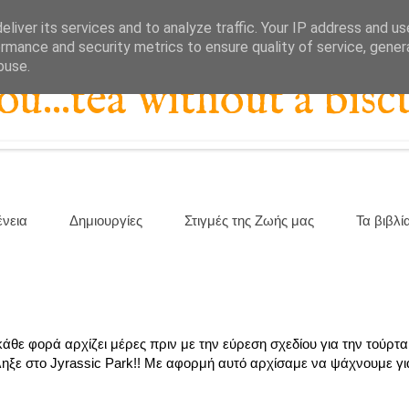
liver its services and to analyze traffic. Your IP address and u
rmance and security metrics to ensure quality of service, gene
buse.
...tea without a biscu
ένεια
Δημιουργίες
Στιγμές της Ζωής μας
Τα βιβλί
άθε φορά αρχίζει μέρες πριν με την εύρεση σχεδίου για την τούρτα
ληξε στο Jyrassic Park!! Με αφορμή αυτό αρχίσαμε να ψάχνουμε για