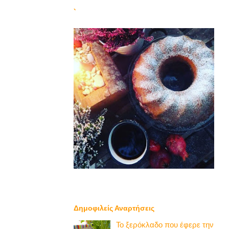
`
Δημοφιλείς Αναρτήσεις
Το ξερόκλαδο που έφερε την