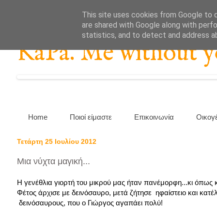
This site uses cookies from Google to de
are shared with Google along with perfo
statistics, and to detect and address a
KaPa. Me without you
Home
Ποιοί είμαστε
Επικοινωνία
Οικογ
Τετάρτη 25 Ιουλίου 2012
Μια νύχτα μαγική...
Η γενέθλια γιορτή του μικρού μας ήταν πανέμορφη...κι όπως κ
Φέτος άρχισε με δεινόσαυρο, μετά ζήτησε ηφαίστειο και κατέ
δεινόσαυρους, που ο Γιώργος αγαπάει πολύ!