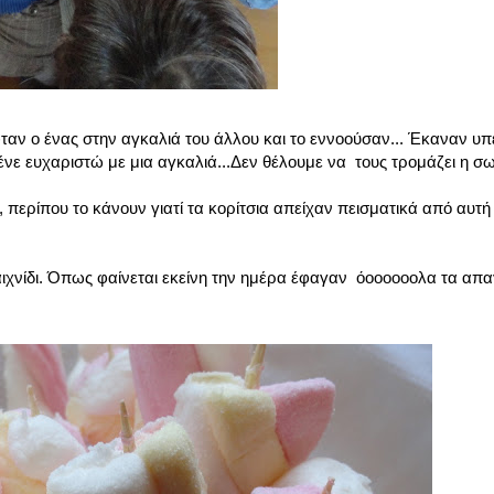
αν ο ένας στην αγκαλιά του άλλου και το εννοούσαν... Έκαναν υπ
ένε ευχαριστώ με μια αγκαλιά...Δεν θέλουμε να τους τρομάζει η σ
ερίπου το κάνουν γιατί τα κορίτσια απείχαν πεισματικά από αυτή τ
αιχνίδι. Όπως φαίνεται εκείνη την ημέρα έφαγαν όοοοοοολα τα απα