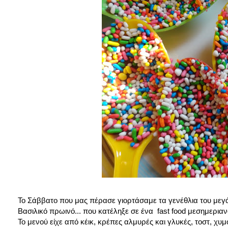
Το Σάββατο που μας πέρασε γιορτάσαμε τα γενέθλια του μεγάλ
Βασιλικό πρωινό... που κατέληξε σε ένα fast food μεσημεριαν
Το μενού είχε από κέικ, κρέπες αλμυρές και γλυκές, τοστ, χυμ