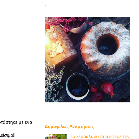
`
ρτάστηκε με ένα
Δημοφιλείς Αναρτήσεις
είσιμο!!
Το ξερόκλαδο που έφερε την