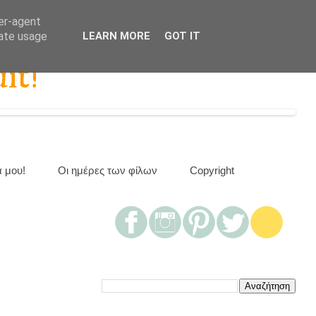
ser-agent
rate usage
LEARN MORE
GOT IT
it!
α μου!
Οι ημέρες των φίλων
Copyright