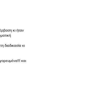
έρβαση κι ήταν
ωματική
η διαδικασία κι
γορευμένα!!! και