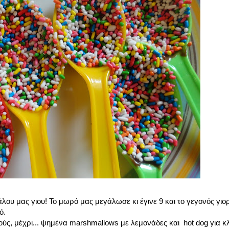
ου μας γιου! Το μωρό μας μεγάλωσε κι έγινε 9 και το γεγονός γιο
ό.
ούς, μέχρι... ψημένα marshmallows με λεμονάδες και hot dog για κλ