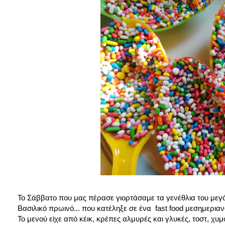
Το Σάββατο που μας πέρασε γιορτάσαμε τα γενέθλια του μεγάλ
Βασιλικό πρωινό... που κατέληξε σε ένα fast food μεσημεριαν
Το μενού είχε από κέικ, κρέπες αλμυρές και γλυκές, τοστ, χυμ