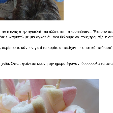
αν ο ένας στην αγκαλιά του άλλου και το εννοούσαν... Έκαναν υπ
ένε ευχαριστώ με μια αγκαλιά...Δεν θέλουμε να τους τρομάζει η σ
ερίπου το κάνουν γιατί τα κορίτσια απείχαν πεισματικά από αυτή τ
αιχνίδι. Όπως φαίνεται εκείνη την ημέρα έφαγαν όοοοοοολα τα απα