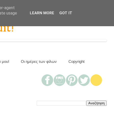
ser-agent
rate usage
LEARN MORE
GOT IT
it!
α μου!
Οι ημέρες των φίλων
Copyright