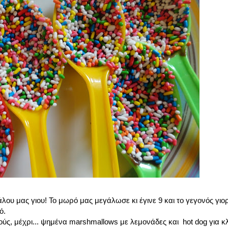
ου μας γιου! Το μωρό μας μεγάλωσε κι έγινε 9 και το γεγονός γιο
ό.
ούς, μέχρι... ψημένα marshmallows με λεμονάδες και hot dog για κλ