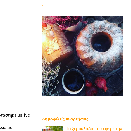
`
ρτάστηκε με ένα
Δημοφιλείς Αναρτήσεις
είσιμο!!
Το ξερόκλαδο που έφερε την