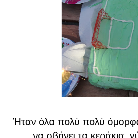
Ήταν όλα πολύ πολύ όμορφα
να σβήνει τα κεράκια, γ