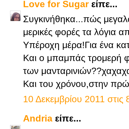
Love for Sugar
είπε...
Συγκινήθηκα...πώς μεγαλ
μερικές φορές τα λόγια απ
Υπέροχη μέρα!Για ένα κατ
Και ο μπαμπάς τρομερή φ
των μανταρινιών??χαχαχα
Και του χρόνου,στην πρώτ
10 Δεκεμβρίου 2011 στις 8
Andria
είπε...