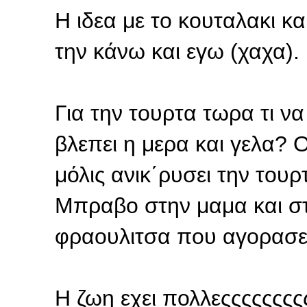
Η ιδεα με το κουταλακι κ
την κάνω και εγω (χαχα).
Για την τουρτα τωρα τι ν
βλεπει η μερα και γελα? 
μόλις ανικ΄ρυσει την τουρτα.
Μπραβο στην μαμα και στ
φραουλιτσα που αγορασε τ
Η ζωη εχει πολλεςςςςςςςςς