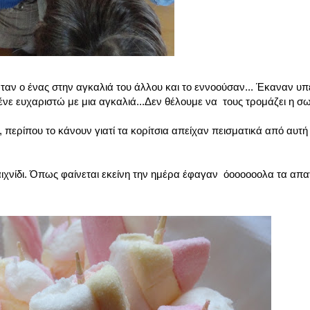
αν ο ένας στην αγκαλιά του άλλου και το εννοούσαν... Έκαναν υπ
ένε ευχαριστώ με μια αγκαλιά...Δεν θέλουμε να τους τρομάζει η σ
ερίπου το κάνουν γιατί τα κορίτσια απείχαν πεισματικά από αυτή τ
αιχνίδι. Όπως φαίνεται εκείνη την ημέρα έφαγαν όοοοοοολα τα απα