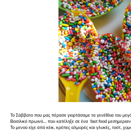
Το Σάββατο που μας πέρασε γιορτάσαμε τα γενέθλια του μεγάλ
Βασιλικό πρωινό... που κατέληξε σε ένα fast food μεσημεριαν
Το μενού είχε από κέικ, κρέπες αλμυρές και γλυκές, τοστ, χυμ