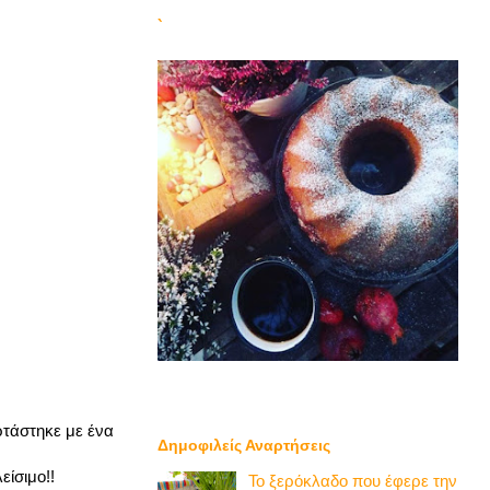
`
ρτάστηκε με ένα
Δημοφιλείς Αναρτήσεις
είσιμο!!
Το ξερόκλαδο που έφερε την