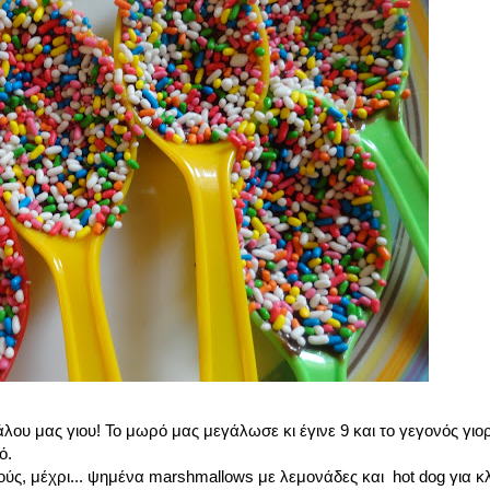
ου μας γιου! Το μωρό μας μεγάλωσε κι έγινε 9 και το γεγονός γιο
ό.
ούς, μέχρι... ψημένα marshmallows με λεμονάδες και hot dog για κλ