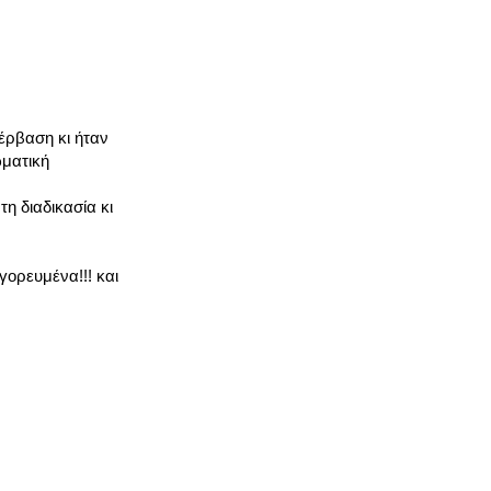
έρβαση κι ήταν
ωματική
η διαδικασία κι
γορευμένα!!! και