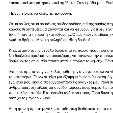
έπεσα, εκεί με κράτησαν, εκεί αφέθηκα. Στην ομάδα μου. Εκ
Ήμουν έτοιμη, να δείξω εμπιστοσύνη.
Ότι κι αν λες ότι κι αν κάνεις αν δεν ανήκεις επί της ουσίας
καλούς θεραπευτές να χάνονται και να φεύγουν γιατί δεν είχ
δίκιο ή πάντα τη σωστή κατεύθυνση…Όμως κανενός είδους εκπα
ωμά το δρόμο…Μόνο η σκληρή ομαδική δουλειά…
Κι είναι αυτό το πιο μεγάλο δώρο από τα πολλά που πήρα από 
Να δουλεύω ομαδικά, να μοιράζομαι, να παγώνω την προσωπικ
δουλεύοντας σε ομάδα πάντα μπαίνει πρώτα το «εμείς». Πάντ
Έπρεπε πρώτα να γίνω καλός μαθητής για να μπορέσω να 
τα καταφέρω. Ξέρω ότι είχα μια έξαψη κι έναν ενθουσιασμό γ
εγωισμό μου, έκανα σφουγγαρόπανο τις ανάγκες μου, πόνεσα,
ανθρώπους, όχι φίλους μα συνοδοιπόρους, συνμπορευτές, που
που κολάνε ατσάλι! Έτσι ένιωθα ανάμεσα στους. Τόσο δυνατή
αντέξει το μεγάλο κύμα!!
Αυτή ήταν η πρώτη μεγάλη εκπαιδευτική διαδικασία και το πιο