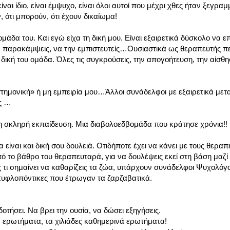
ίναι ίδιο, είναι έμψυχο, είναι όλοι αυτοί που μέχρι χθες ήταν ξεγραμ
, ότι μπορούν, ότι έχουν δικαίωμα!
ομάδα του. Και εγώ είχα τη δική μου. Είναι εξαιρετικά δύσκολο να ε
ην παρακάμψεις, να την εμπιστευτείς…Ουσιαστικά ως θεραπευτής πε
δική του ομάδα. Όλες τις συγκρούσεις, την απογοήτευση, την αίσθη
στημονική» ή μη εμπειρία μου…Άλλοι συνάδελφοι με εξαιρετικά μετ
ας …
η σκληρή εκπαίδευση. Μια διαβολοεδβομάδα που κράτησε χρόνια!!
α είναι και δική σου δουλειά. Οτιδήποτε έχει να κάνει με τους θεραπ
από το βάθρο του θεραπευταρά, για να δουλέψεις εκεί στη βάση μαζί
ς τι σημαίνει να καθαρίζεις τα ζώα, υπάρχουν συνάδελφοι Ψυχολόγ
τυφλοπόντικες που έτρωγαν τα ζαρζαβατικά.
δοτήσει. Να βρει την ουσία, να δώσει εξηγήσεις.
τα ερωτήματα, τα χιλιάδες καθημερινά ερωτήματα!