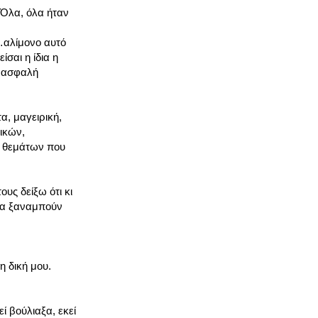
 Όλα, όλα ήταν
…αλίμονο αυτό
σαι η ίδια η
α ασφαλή
α, μαγειρική,
ικών,
α θεμάτων που
ς δείξω ότι κι
 να ξαναμπούν
η δική μου.
ί βούλιαξα, εκεί