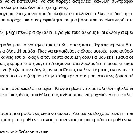
λα, να σε κατευθύνει, να σου παρέχει ασφάλεια, κάλυψη, συντροφικ
οτελεσματικά. Δεν υπήρχε χρόνος.
ι γρήγορα. Στα χρόνια που δούλεψα εκεί άλλαξα πολλές και διαφορετ
 παρέχει μια συντροφικότητα και μια βάση που αν είναι γερή μπο
, μέχρι πελώρια αγκαλιά. Εγώ για τους άλλους κι οι άλλοι για εμέ
ομάδα μου και να την εμπιστευτώ…όπως και οι θεραπευόμενοι. Αυτ
ιδί για όλα…Η ομάδα. Πως να εκπαιδεύσεις όλους αυτούς τους ανθρ
άνεις εσύ ο ίδιος για τον εαυτό σου; Στη δουλειά μου εκεί έμαθα ότι
πως φέρομαι στα ζώα, στα ζουζούνια, στα λουλούδια, τι μουσική ακο
, να βρίζω όταν οδηγώ, αν κοροϊδεύω, αν λέω ψέματα, αν αν αν
 μέσα μου, στη ζωή μου στην καθημερινότητα μου, στο πως ζούσα μέ
πο, ανδρείκελο , κούφια!! Κι εγώ ήθελα να είμαι αληθινή, ήθελα να
 και μιας ιδέας που θέλει τους ανθρώπους να μοχθούν για το καλό,
 πρώτο που μαθαίνεις είναι να ακούς. Ακούω και Δέχομαι είναι η π
 φράση που μαθαίνει κανείς μπαίνοντας σε μια ομάδα και μαθαίνοντ
μαι χωρίς δεύτερη σκέψη.