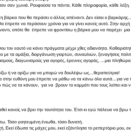
ήταν σαν χωνιά. Ρουφούσα τα πάντα. Κάθε πληροφορία, κάθε λέξη.
 τη βάρκα που θα περάσει ο άλλος απέναντι. Δεν είσαι ο βαρκάρης
έπρεπε να περάσουν χρόνια για να γίνει κανείς αυτό. Στην αρχή εί
έναντι, οπότε θα έπρεπε να φροντίσω η βάρκα μου να παρέχει μι
ο σου τον εαυτό να κάνει πράγματα μέχρι χθες αδιανόητα. Καθαριότητ
 με τα αμάξια, διοργάνωση γιορτών, συναυλιών, ξεναγήσεις πολιτ
γισμούς, διαγωνισμούς για αγορές, έρευνες αγοράς, …μια πληθώρ
ρίζω ή να ορίζω για να μπορώ να δουλέψω ως…θεραπεύτρια!
στην ευθύνη μου έπρεπε να μάθω να τα κάνω όλα αυτά…για να του
ω πώς να τα κάνουν, για να βρουν το κομμάτι που τους λείπει και
εί κανείς να βρει την ταυτότητα του. Έτσι κι εγώ πάλευα να βρω τ
σω. Τόσο γοητευμένη ένιωθα, τόσο δυνατή.
Εκεί έδωσα τις μάχες μου, εκεί εξάντλησα το ρεπερτόριο μου, εκε