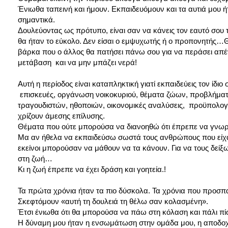
Ένιωθα ταπεινή και ήμουν. Εκπαιδευόμουν και τα αυτιά μου 
σημαντικά.
Δουλεύοντας ως πρότυπο, είναι σαν να κάνεις τον εαυτό σου
θα ήταν το εύκολο. Δεν είσαι ο εμψυχωτής ή ο προπονητής…Θα 
βάρκα που ο άλλος θα πατήσει πάνω σου για να περάσει απ
μετάβαση και να μην μπάζει νερά!
Αυτή η περίοδος είναι καταπληκτική γιατί εκπαιδεύεις τον ίδι
επισκευές, οργάνωση νοικοκυριού, θέματα ζώων, προβλήματα
τραγουδιστών, ηθοποιών, οικονομικές αναλύσεις, προϋπολο
χρίζουν άμεσης επίλυσης.
Θέματα που ούτε μπορούσα να διανοηθώ ότι έπρεπε να γνω
Μα αν ήθελα να εκπαιδεύσω σωστά τους ανθρώπους που είχα 
εκείνοι μπορούσαν να μάθουν να τα κάνουν. Για να τους δείξ
στη ζωή…
Κι η ζωή έπρεπε να έχει δράση και γοητεία.!
Τα πρώτα χρόνια ήταν τα πιο δύσκολα. Τα χρόνια που προσπαθ
Σκεφτόμουν «αυτή τη δουλειά τη θέλω σαν κολασμένη».
Έτσι ένιωθα ότι θα μπορούσα να πάω στη κόλαση και πάλι πί
Η δύναμη μου ήταν η ενσωμάτωση στην ομάδα μου, η αποδοχή. 