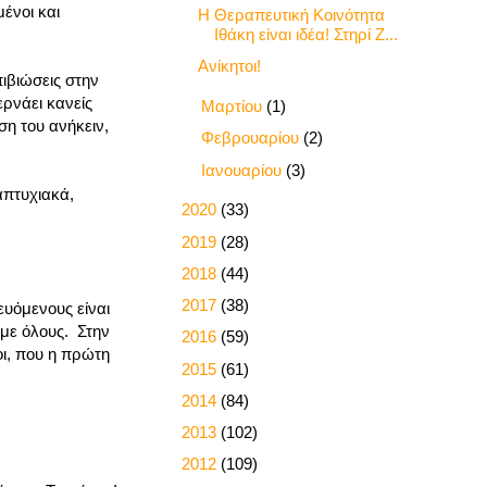
μένοι και
Η Θεραπευτική Κοινότητα
Ιθάκη είναι ιδέα! Στηρί Ζ...
Ανίκητοι!
πιβιώσεις στην
ρνάει κανείς
►
Μαρτίου
(1)
ση του ανήκειν,
►
Φεβρουαρίου
(2)
►
Ιανουαρίου
(3)
απτυχιακά,
►
2020
(33)
►
2019
(28)
►
2018
(44)
►
2017
(38)
ευόμενους είναι
 με όλους. Στην
►
2016
(59)
οι, που η πρώτη
►
2015
(61)
►
2014
(84)
►
2013
(102)
►
2012
(109)