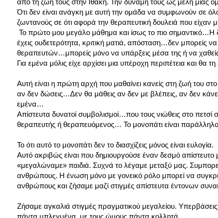
από τη ζωή τους στην Ιθάκη. Την δύναμη τους ως μέλη μιας ο
Ότι δεν είναι ανάγκη με αυτή την ομάδα να συμφωνούν σε όλ
ζωντανούς σε ότι αφορά την θεραπευτική δουλειά που είχαν 
Το πρώτο μου μεγάλο μάθημα και ίσως το πιο σημαντικό…Η δυ
έχεις ουδετερότητα, κριτική ματιά, απόσταση…δεν μπορείς να
θεραπευτών…μπορείς μόνο να υπάρξεις μέσα της ή να χαθεί
Για εμένα μόλις είχε αρχίσει μια υπέροχη περιπέτεια και θα
Αυτή είναι η πρώτη αρχή που μαθαίνει κανείς στη ζωή του στ
αν δεν δώσεις…Δεν θα μάθεις αν δεν με βλέπεις, αν δεν κάνει
εμένα…
Απίστευτα δυνατοί συμβολισμοί…που τους νιώθεις στο πετσί σο
θεραπευτής ή θεραπευόμενος… Το μονοπάτι είναι παράλληλο κι 
Το ότι αυτό το μονοπάτι δεν το διασχίζεις μόνος είναι ευλογία.
Αυτό ακριβώς είναι που δημιουργούσε έναν δεσμό απίστευτ
«μεγαλώναμε» παιδιά. Συχνά το λέγαμε μεταξύ μας. Συμπορευτές
ανθρώπους. Η ένωση μόνο με γονεικό ρόλο μπορεί να συγκριθε
ανθρώπους και ζήσαμε μαζί στιγμές απίστευτα έντονων συν
Ζήσαμε αγκαλιά στιγμές πραγματικού μεγαλείου. Υπερβάσεις, γ
πάντα μπλεγμένα, με τους ώμους πάντα κολλητά.