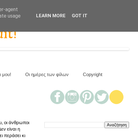
ser-agent
rate usage
LEARN MORE
GOT IT
it!
α μου!
Οι ημέρες των φίλων
Copyright
υ, οι άνθρωποι
εν είναι η
ι περάσει κι