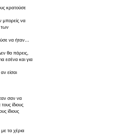
ους κρατούσε
ν μπορείς να
 των
ρούσε να ήταν…
Δεν θα πάρεις,
ια εσένα και για
αν είσαι
ταν σαν να
 τους ίδιους
υς ίδιους
 με τα χέρια