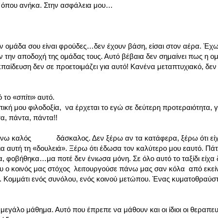
εί όπου ανήκα. Στην ασφάλεια μου…
 στην ομάδα σου είναι φρούδες…δεν έχουν βάση, είσαι στον αέρα. Έχ
αν την αποδοχή της ομάδας τους. Αυτό βέβαια δεν σημαίνει πως η ο
ίδευση δεν σε προετοιμάζει για αυτό! Κανένα μεταπτυχιακό, δεν σ
το «σπίτι» αυτό.
ή μου φιλοδοξία, να έρχεται το εγώ σε δεύτερη προτεραιότητα, γι
α, πάντα, πάντα!!
γίνω καλός δάσκαλος. Δεν ξέρω αν τα κατάφερα, ξέρω ότι είχα
ια αυτή τη «δουλειά». Ξέρω ότι έδωσα τον καλύτερο μου εαυτό. Πά
 φοβήθηκα…μα ποτέ δεν ένιωσα μόνη. Σε όλο αυτό το ταξίδι είχα 
 ο κοινός μας στόχος λειτουργούσε πάνω μας σαν κόλα από εκείν
. Κομμάτι ενός συνόλου, ενός κοινού μετώπου. Ένας κυματοθραύστ
 μεγάλο μάθημα. Αυτό που έπρεπε να μάθουν και οι ίδιοι οι θεραπε