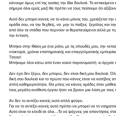
κάνουμε όμως επί της ουσίας την ίδια δουλειά. Το αντικείμενο ε
σήμερα όλοι εμείς μαζί θα πρέπει να τους πείσουμε ότι αξίζουν
Αυτό δεν μπορεί κανείς να το κάνει μόνος του, χρειάζεται την 
ομάδα σου, να την δεχθείς, να μην το παίξεις ξερόλας και τ
από όλα τα στάδια που περνούν οι θεραπευόμενοι αλλά με τη 
την ένταση.
Μπήκα στην Ιθάκη με ένα ρόλο, με τις σπουδές μου, την «επι
ντοκτορά, χρόνια επιστημονικής και επαγγελματικής εμπειρί
Τίποτε!
Μπήκαμε όλοι κάτω από έναν κοινό παρονομαστή κι άρχισε 
Δεν έχει δεν ξέρω, δεν μπορώ, δεν είναι δική μου δουλειά. Όλ
δική σου δουλειά και το πρώτο που κάνεις είναι να κατέβεις 
απλή καθημερινότητα. Θα μπεις να κάνεις ομάδες όταν μάθει
τους μεγάλη ανάθεση έργου ήταν να βρουν μια λύση με τους 
Αν δεν το αντέξει κανείς αυτό απλά φεύγει.
Για να το αντέξει κανείς αυτό πρέπει να μπορεί να το νοηματο
Αυτό είναι το κλειδί σε όλα…Το να ψάχνεις για απαντήσεις σ