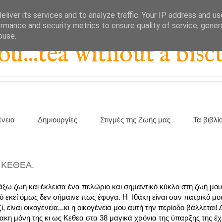
liver its services and to analyze traffic. Your IP address and u
rmance and security metrics to ensure quality of service, gene
buse.
...tea without a biscu
ένεια
Δημιουργίες
Στιγμές της Ζωής μας
Τα βιβλί
ΖΩ ΚΕΘΕΑ.
ξω ζωή και έκλεισα ένα πελώριο και σημαντικό κύκλο στη ζωή μου
ό εκεί όμως δεν σήμαινε πως έφυγα. Η Ιθάκη είναι σαν πατρικό μο
ίναι οικογένεια...κι η οικογένεια μου αυτή την περίοδο βάλλεται! Δ
ακη μόνη της κι ως Κεθεα στα 38 μαγικά χρόνια της ύπαρξης της έχε