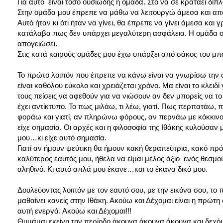
Για αυτό είναι τόσο ουσιώδης η ομάδα. Στο να σε κρατάει δίπ
Στην ομάδα μου έπρεπε να μάθω να λειτουργώ άμεσα και απ
Αυτό ήταν κι ότι ήταν να γίνει, θα έπρεπε να γίνει άμεσα κα
κατάλαβα πως δεν υπάρχει μεγαλύτερη ασφάλεια. Η ομάδα σου
απογειώσει.
Στις κατά καιρούς ομάδες μου έχω υπάρξει από σάκος του μποξ
Το πρώτο λοιπόν που έπρεπε να κάνω είναι να γνωρίσω την 
είναι καθόλου εύκολο και χρειάζεται χρόνο. Μα είναι το κλε
τους πείσεις να αφεθούν για να νιώσουν αν δεν μπορείς να το κ
έχει αντίκτυπο. Το πως μιλάω, τι λέω, γιατί. Πως περπατάω, 
φοράω και γιατί, αν πληρώνω φόρους, αν περνάω με κόκκινο
είχε σημασία. Οι αρχές και η φιλοσοφία της Ιθάκης κυλούσαν
μου…κι είχε αυτό σημασία.
Γιατί αν ήμουν ψεύτικη θα ήμουν κακή θεραπεύτρια, κακό πρότυ
καλύτερος εαυτός μου, ήθελα να είμαι μέλος άξιο ενός θεσμού
αληθινό. Κι αυτό απλά μου έκανε…και το έκανα δικό μου.
Δουλεύοντας λοιπόν με τον εαυτό σου, με την εικόνα σου, το
μαθαίνει κανείς στην Ιθάκη. Ακούω και Δέχομαι είναι η πρώτη
αυτή ενεργά. Ακούω και Δέχομαι!!!
Θυμάμαι εκείνη την περίοδο άκουγα άκουγα άκουγα και δεχό