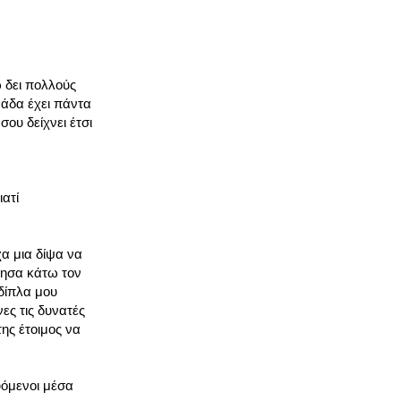
ω δει πολλούς
μάδα έχει πάντα
ου δείχνει έτσι
ατί
 μια δίψα να
τησα κάτω τον
δίπλα μου
ες τις δυνατές
ης έτοιμος να
υόμενοι μέσα