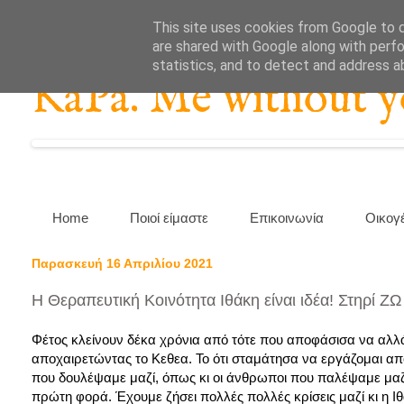
This site uses cookies from Google to de
are shared with Google along with perfo
statistics, and to detect and address a
KaPa. Me without you
Home
Ποιοί είμαστε
Επικοινωνία
Οικογ
Παρασκευή 16 Απριλίου 2021
Η Θεραπευτική Κοινότητα Ιθάκη είναι ιδέα! Στηρί 
Φέτος κλείνουν δέκα χρόνια από τότε που αποφάσισα να αλλά
αποχαιρετώντας το Κεθεα. Το ότι σταμάτησα να εργάζομαι απ
που δουλέψαμε μαζί, όπως κι οι άνθρωποι που παλέψαμε μαζί, ε
πρώτη φορά. Έχουμε ζήσει πολλές πολλές κρίσεις μαζί κι η Ιθ