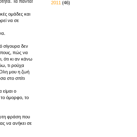
ότητα. Τα πάντα!
►
2011
(46)
ικές ομάδες και
ρεί να σε
να.
ό σίγουρα δεν
ώπους, πώς να
, ότι κι αν κάνω
ύω, τι ρούχα
…Όλη μου η ζωή
σα στο σπίτι
 είμαι ο
 το όμορφο, το
ρώτη φράση που
ας να ανήκει σε