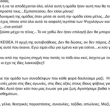
μάδας.
α ή να τα αποδέχονται όλα, αλλά αυτή η ομάδα ήταν αυτή που θα τ
μπροστά τους…Εμπιστεύσου, δεν είσαι μόνος!
ναμική της ομάδας όταν μέσα σε αυτή την ομάδα είσαι μέλος...Δε
 έχεις τίποτε από όλα αυτά τα ασφαλή τερτίπια των Ψυχολόγων και
ς…έτσι απλά!!
 τη ζούσα μέχρι το τέλος…Το να χαθώ δεν ήταν επιλογή! Δεν θα μπο
ο ΚΕΘΕΑ. Η αρχή της αυτοβοήθειας. Δεν θα δώσεις, αν δεν πάρεις. 
ς αυτό που έκανα. Εγώ είμαι εδώ για εμένα και για εσένα…κι εσύ γ
υ από την πρώτη στιγμή που πατάς το πόδι σου εκεί, άσχετο με το 
έχει τις ίδιες λακκούβες!!
ο με την ομάδα των συναδέλφων που κάθε φορά δουλεύαμε μαζί. Ή
 μέσα στις ίδιες αγωνίες, στις ίδιες αξίες στους ίδιους φόβους για
ί. Αυτό ήταν κάτι που μας ένωσε για μια ζωή. Αγαπήσαμε βαθιά το
αισθημάτων.
έλια, θεατρικές παραστάσεις, συναυλίες, ταξίδια, απώλειες. Μαζί,