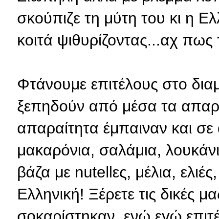
σκούπιζε τη μύτη του κι η Ε
κοιτά ψιθυρίζοντας...αχ πως 
Φτάνουμε επιτέλους στο διαμ
ξεπηδούν από μέσα τα απαραί
απαραίτητα έμπαιναν και σε
μακαρόνια, σαλάμια, λουκάνι
βάζα με nutellες, μέλια, ελιές
Ελληνική! Ξέρετε τις δικές μα
σοκαρίστηκαν, ενώ εγώ επιτέ