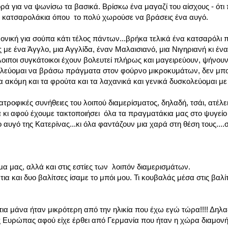
ρά για να ψωνίσω τα βασικά. Βρίσκω ένα μαγαζί του αίσχους - ότι
τι κατσαρολάκια όπου το πολύ χωρούσε να βράσεις ένα αυγό.
νική για σούπα κάτι τέλος πάντων...βρήκα τελικά ένα κατσαρόλι
ς με ένα Άγγλο, μια Αγγλίδα, έναν Μαλαισιανό, μια Νιγηριανή κι έν
οιποι συγκάτοικοι έχουν βολευτεί πλήρως και μαγειρεύουν, ψήνουν
κολεύομαι να βράσω πράγματα στον φούρνο μικροκυμάτων, δεν μ
 ακόμη και τα φρούτα και τα λαχανικά και γενικά δυσκολεύομαι με
ροφικές συνήθειες του λοιπού διαμερίσματος, δηλαδή, τσάι, ατέλει
 κι αφού έχουμε τακτοποιήσει όλα τα πραγματάκια μας στο ψυγείο
 αυγό της Κατερίνας...κι όλα φαντάζουν μια χαρά στη θέση τους....
α μας, αλλά και στις εστίες των λοιπόν διαμερισμάτων.
ια και δυο βαλίτσες ίσαμε το μπόι μου. Τι κουβαλάς μέσα στις βαλί
α μάνα ήταν μικρότερη από την ηλικία που έχω εγώ τώρα!!!! Δηλα
τας Ευρώπας αφού είχε έρθει από Γερμανία που ήταν η χώρα διαμον