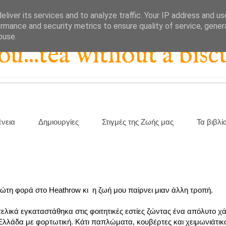
liver its services and to analyze traffic. Your IP address and u
rmance and security metrics to ensure quality of service, gene
buse.
...tea without a biscu
ένεια
Δημιουργίες
Στιγμές της Ζωής μας
Τα βιβλί
τη φορά στο Heathrow κι η ζωή μου παίρνει μιαν άλλη τροπή.
ικά εγκαταστάθηκα στις φοιτητικές εστίες ζώντας ένα απόλυτο χά
 Ελλάδα με φορτωτική. Κάτι παπλώματα, κουβέρτες και χειμωνιάτικ