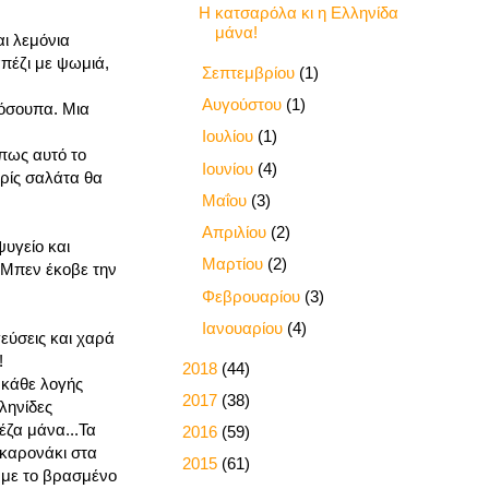
Η κατσαρόλα κι η Ελληνίδα
μάνα!
ι λεμόνια
πέζι με ψωμιά,
►
Σεπτεμβρίου
(1)
►
Αυγούστου
(1)
λόσουπα. Μια
►
Ιουλίου
(1)
πως αυτό το
►
Ιουνίου
(4)
χωρίς σαλάτα θα
►
Μαΐου
(3)
►
Απριλίου
(2)
ψυγείο και
►
Μαρτίου
(2)
ο Μπεν έκοβε την
►
Φεβρουαρίου
(3)
►
Ιανουαρίου
(4)
εύσεις και χαρά
!
►
2018
(44)
 κάθε λογής
►
2017
(38)
ληνίδες
έζα μάνα...Τα
►
2016
(59)
ακαρονάκι στα
►
2015
(61)
ό με το βρασμένο