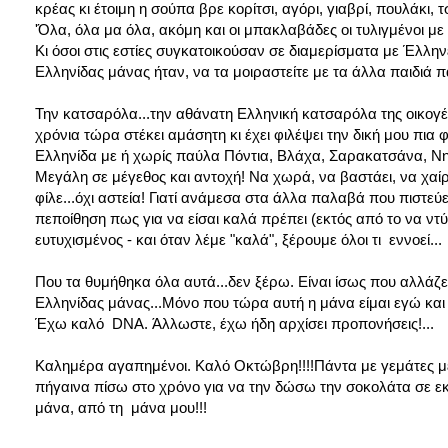
κρέας κι έτοιμη η σούπα βρε κορίτσι, αγόρι, γιαβρί, πουλάκι, τσ
'Όλα, όλα μα όλα, ακόμη και οι μπακλαβάδες οι τυλιγμένοι μ
Κι όσοι στις εστίες συγκατοικούσαν σε διαμερίσματα με Έλλην
Ελληνίδας μάνας ήταν, να τα μοιραστείτε με τα άλλα παιδιά παι
Την κατσαρόλα...την αθάνατη Ελληνική κατσαρόλα της οικογέ
χρόνια τώρα στέκει αμάσητη κι έχει φιλέψει την δική μου πια 
Ελληνίδα με ή χωρίς παύλα Πόντια, Βλάχα, Σαρακατσάνα, Νη
Μεγάλη σε μέγεθος και αντοχή! Να χωρά, να βαστάει, να χαίρε
φίλε...όχι αστεία! Γιατί ανάμεσα στα άλλα παλαβά που πιστεύε
πεποίθηση πως για να είσαι καλά πρέπει (εκτός από το να ντύ
ευτυχισμένος - και όταν λέμε "καλά", ξέρουμε όλοι τι εννοεί...
Που τα θυμήθηκα όλα αυτά...δεν ξέρω. Είναι ίσως που αλλάζ
Ελληνίδας μάνας...Μόνο που τώρα αυτή η μάνα είμαι εγώ κα
Έχω καλό DNA. Άλλωστε, έχω ήδη αρχίσει προπονήσεις!...
Καλημέρα αγαπημένοι. Καλό Οκτώβρη!!!!Πάντα με γεμάτες με μ
πήγαινα πίσω στο χρόνο για να την δώσω την σοκολάτα σε εκε
μάνα, από τη μάνα μου!!!
Κατερί