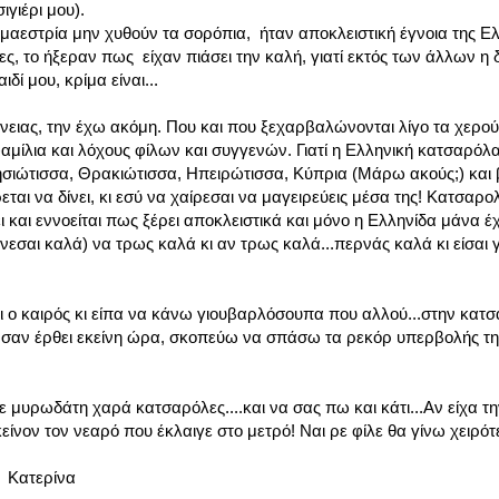
ιγιέρι μου).
ε μαεστρία μην χυθούν τα σορόπια, ήταν αποκλειστική έγνοια της Ε
ες, το ήξεραν πως είχαν πιάσει την καλή, γιατί εκτός των άλλων η 
δί μου, κρίμα είναι...
νειας, την έχω ακόμη. Που και που ξεχαρβαλώνονται λίγο τα χερού
φαμίλια και λόχους φίλων και συγγενών. Γιατί η Ελληνική κατσαρόλα
σιώτισσα, Θρακιώτισσα, Ηπειρώτισσα, Κύπρια (Μάρω ακούς;) και 
ται να δίνει, κι εσύ να χαίρεσαι να μαγειρεύεις μέσα της! Κατσαρ
ι και εννοείται πως ξέρει αποκλειστικά και μόνο η Ελληνίδα μάνα έχ
νεσαι καλά) να τρως καλά κι αν τρως καλά...περνάς καλά κι είσαι γ
ει ο καιρός κι είπα να κάνω γιουβαρλόσουπα που αλλού...στην κατ
ι σαν έρθει εκείνη ώρα, σκοπεύω να σπάσω τα ρεκόρ υπερβολής τη
υρωδάτη χαρά κατσαρόλες....και να σας πω και κάτι...Αν είχα την
ίνον τον νεαρό που έκλαιγε στο μετρό! Ναι ρε φίλε θα γίνω χειρό
να