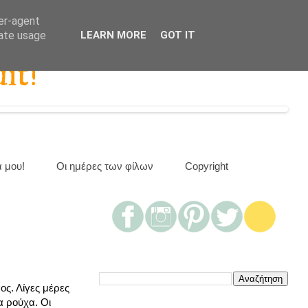
ser-agent
rate usage
LEARN MORE
GOT IT
it!
α μου!
Οι ημέρες των φίλων
Copyright
ος. Λίγες μέρες
α ρούχα. Οι