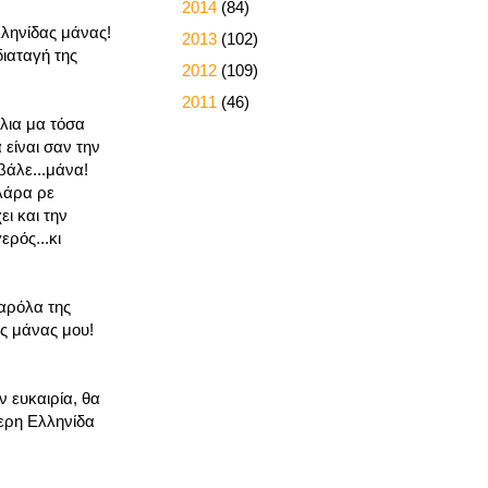
►
2014
(84)
λληνίδας μάνας!
►
2013
(102)
διαταγή της
►
2012
(109)
►
2011
(46)
λια μα τόσα
 είναι σαν την
βάλε...μάνα!
ολάρα ρε
ει και την
ερός...κι
σαρόλα της
ς μάνας μου!
 ευκαιρία, θα
τερη Ελληνίδα