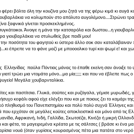
έρει βόλτα όλη την κουζίνα μου ζητά να της φέρω κιμά κι αυγά κα
ιουβαρλάκια να κολυμπούν στο απόλυτο αυγολέμονο....Στρώνει τρα
υζίνα ξαφνικά γίνεται προσκεκλημένος.
ι συγκάτοικοι. Άνοιγε η μάνα την κατσαρόλα και δωστου...η γιουβαρ
ερα γιουβαρλάκια να στυλωθείς βρε παιδί μου!
την ποσότητα του φαγητού κι ύστερα άλλο σοκ σαν καταλάβαιναν 
ου)...κι έπρεπε να το φάνε μαζί με μποοοολικο τυρί και ψωμί ε! και 
της Ελληνίδας παύλα Πόντιας μάνας το έπαθε εκείνη σαν άνοιξε το 
 γιατί τρώει μια ντομάτα μόνο...μα μία;;;;; και που να έβλεπε πως 
 ψυγείο! Μεγάλα χουβαρνταλίκια.
ς και παστίτσια. Γλυκά, σούπες και ρυζόγαλα, γέμισε μυρωδιές, γ
 ήσυχο κεφάλι αφού είχε ελέγξει που και με ποιους ζει το καμάρι της
ικό πληθυσμό του Πανεπιστημίου και πολύ πολύ συχνά Έλληνες και
 που ερχόταν σε μεγάλες κούτες αποκλειστικά και μόνο από τις Ελ
ρμανίδα, Αφρικανή, Ινδή, Γαλλίδα, Σκωτσέζα, Κινέζα ή μικρή Ολλανδ
δι και φέτα, τα μαγειρεμένα κρέατα με τις σάλτσες ( βράσε κι ένα μ
σχαρίσια νουά (όταν γυρίσεις κουρασμένος πέτα μια πατάτα στο νερ