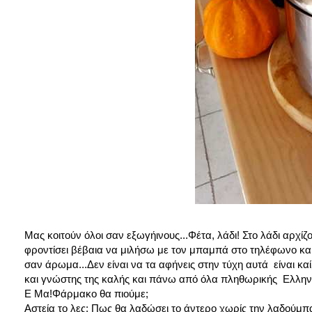
Μας κοιτούν όλοι σαν εξωγήινους...Φέτα, λάδι! Στο λάδι αρχί
φροντίσει βέβαια να μιλήσω με τον μπαμπά στο τηλέφωνο κα
σαν άρωμα...Δεν είναι να τα αφήνεις στην τύχη αυτά είναι κα
και γνώστης της καλής και πάνω από όλα πληθωρικής Ελληνι
Ε Μα!Φάρμακο θα πιούμε;
Αστεία το λες; Πως θα λαδώσει το άντερο χωρίς την λαδούμπ