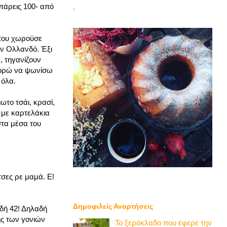
 πάρεις 100- από
`
 που χωρούσε
αν Ολλανδό. Έξι
, τηγανίζουν
πορώ να ψωνίσω
 όλα.
ωτο τσάι, κρασί,
 με καρτελάκια
στα μέσα του
τσες ρε μαμά. Ε!
Δημοφιλείς Αναρτήσεις
δή 42! Δηλαδή
ής των γονιών
Το ξερόκλαδο που έφερε την