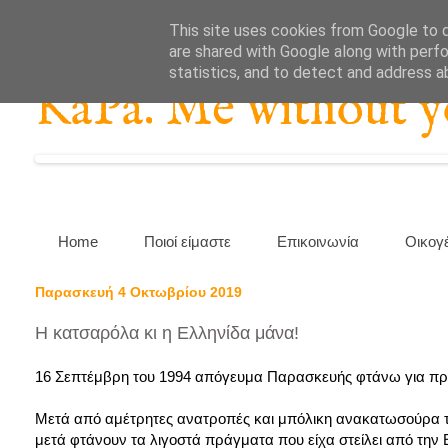
This site uses cookies from Google to de
are shared with Google along with perfo
statistics, and to detect and address a
KaPa. Me without you
Home
Ποιοί είμαστε
Επικοινωνία
Οικογ
Παρασκευή 4 Οκτωβρίου 2019
Η κατσαρόλα κι η Ελληνίδα μάνα!
16 Σεπτέμβρη του 1994 απόγευμα Παρασκευής φτάνω για πρώ
Μετά από αμέτρητες ανατροπές και μπόλικη ανακατωσούρα τελ
μετά φτάνουν τα λιγοστά πράγματα που είχα στείλει από την