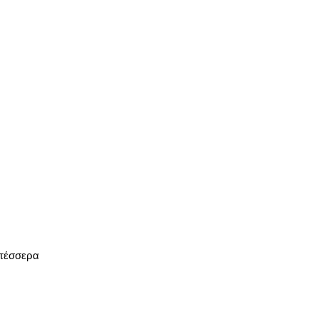
α τέσσερα