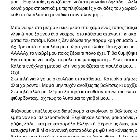
μου....Ευρωπαία, εργαζόμενη, νεότατη γυναίκα δηλαδή....Αλλ
κοινά χαρακτηριστικά με τις πληθωρικές γιαγιάδες του χωριού
καθιστούν πλάσμα μοναδικό στον πλανήτη....
Μπαίνουμε στο μετρό κι εκεί μέσα στο χαμό ένας τύπος παίζε
γλυκιά που ξάφνου ένα νεαρός στο κάθισμα απέναντι κι ακρι
μάτια του ποτάμι. Κανείς δεν έδωσε την παραμικρή σημασία...
Αχ βρε αυτό το πουλάκι μου τώρα γιατί κλαίει; Ποιος ξέρει ρε μ
ΑΑΑΑΑχ το γιαβρί μου ποιος ξέρει τι πόνο έχει. Τι θα θυμήθηκε
Εγώ έπρεπε να παίξω το ρόλο του μεταφραστή ...Δεν είσαι 
Κάλε τι ενόχληση μπορεί κάτι να χρειάζεται το πουλάκι μου....
Όχι!
Σιωπηλή για λίγο με σκουλήκια στο κάθισμα...Κατερίνα μήπως
όλοι χαίρονται. Μαμά μην τυχόν ανοίξεις τις βαλίτσες κι αρχίζε
Σιωπηλή αλλά με βλέμμα λυπηρό κατευθείαν πάνω του ενώ εκε
ψιθυρίζοντας...αχ πως το λυπάμαι το γιαβρί μου....
Φτάνουμε επιτέλους στο διαμέρισμά κι ανοίγουν οι βαλίτσες κ
έμπαιναν και σε αεροπλάνο! Ξεχύθηκαν λοιπόν, μακαρόνια, σαλ
ρύζια, λάδι....και μια κατσαρόλα Ελληνική! Ξέρετε τις δικές μ
ευτυχισμένη!!! Μια κανονική κατσαρόλα ρε φίλε να κάνεις τη
βαλίτσα, σου λέει δεν μπορούσαν να το διανοηθούν. Τι λες αγ