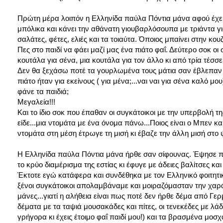
Πρώτη μέρα λοιπόν η Ελληνίδα παύλα Πόντια μάνα αφού έχει φ
μπόλικα και κάνει την αθάνατη γιουβαρλόσουπα με τριάντα γ
σαλάτες, φέτες, ελιές και τα τοιαύτα. Όποιος μπαίνει στην κο
Πες στο παιδί να φάει μαζί μας ένα πιάτο φαΐ. Δεύτερο σοκ ο
κουτάλα για σένα, μια κουτάλα για τον άλλο κι από τρία τέσσ
Δεν θα ξεχάσω ποτέ τα γουρλωμένα τους μάτια σαν έβλεπαν 
πιάτο ήταν για εκείνους ( για μένα;...ναι ναι για σένα καλό μ
φάνε τα παιδιά;
Μεγαλεία!!!
Και το ίδιο σοκ που έπαθαν οι συγκάτοικοι με την υπερβολή 
είδε...μια ντομάτα με ένα όνομα πάνω...Ποιος είναι ο Μπεν και
ντομάτα στη μέση έτρωγε τη μισή κι έβαζε την άλλη μισή στο
Η Ελληνίδα παύλα Πόντια μάνα ήρθε σαν σίφουνας. Έψησε πίτε
το κρύο διαμέρισμα της εστίας κι έφυγε με άδειες βαλίτσες και
Έκτοτε εγώ κατάφερα και συνδέθηκα με τον Ελληνικό φοιτητ
ξένοι συγκάτοικοι απολαμβάναμε και μοιραζόμασταν την χαρά
μάνες...γιατί η αλήθεια είναι πως ποτέ δεν ήρθε δέμα από Γε
δέματα με τα ταψιά μουσακάδες και πίτες, οι τενεκέδες με λά
γρήγορα κι έχεις έτοιμο φαΐ παιδί μου!) και τα βρασμένα μο