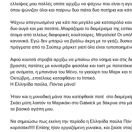
ελλείψεις μου πολλές οπότε αρχίζω να ψάχνω που είναι η αγο
όπου ψώνιζαν όλοι και παίρνω δυο πιάτα δυο ποτήρια και κά
Ψάχνω απεγνωσμένα για κάτι πιο μεγάλο μια κατσαρόλα κανο
δυο αυγά και μια πατάτα..Μοιράζομαι το διαμέρισμα της εστία
άτομα από τελείως διαφορικές κουλτούρες. Μεγαλεία! Οι υπόλ
κανονικά. Εγώ δεν μπορώ να βγάλω άκρη με το γκάζι, δυσ
πράγματα από το Σούπερ μάρκετ γιατί όλα είναι τυποποιημένα
Αφού κουτσά στραβά αρχίζω να μπαίνω στο νόημα και στις διατ
βραστές πατάτες με κονσέρβα φασόλια και τοστ με πατατάκια
με ονόματα, η μπανάνα του Μένο, το γιαούρτι του Μαρκ και το
Οκτώβρη...επιτέλους καταφθάνει το Ιππικό.
Η Ελληνίδα παύλα, Πόντια μάνα!
Ήταν και η μοναδική μάνα που κατέφθασε ποτέ στο διαμέρισμ
Σκάει μύτη λοιπόν το Μαρικάκι στο Gatwick με δάκρυα στα μάτ
τα βασικά αγάπη μου.
Να σημειώσω πως εκείνη την περίοδο η Ελληνίδα παύλα Πόντι
κοριτσάκι!!!!! Επίσης ήταν εργαζόμενη γυναίκα, και ζούσε σ