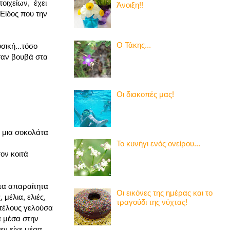
οιχείων, έχει
Άνοιξη!!
 Είδος που την
Ο Τάκης...
σική...τόσο
σαν βουβά στα
Οι διακοπές μας!
ε μια σοκολάτα
Το κυνήγι ενός ονείρου...
ον κοιτά
 τα απαραίτητα
Οι εικόνες της ημέρας και το
μέλια, ελιές,
τραγούδι της νύχτας!
πιτέλους γελούσα
α μέσα στην
εν είχε μέσα