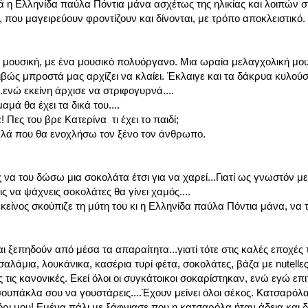
ά η Ελληνίδα παύλα Πόντια μάνα ασχέτως της ηλικίας και λοιπών στ
, που μαγειρεύουν φροντίζουν και δίνονται, με τρόπο αποκλειστικό.
ι μουσική, με ένα μουσικό πολυόργανο. Μια ωραία μελαγχολική μου
βώς μπροστά μας αρχίζει να κλαίει. Έκλαιγε και τα δάκρυα κυλού
.ενώ εκείνη άρχισε να στριφογυρνά....
αμά θα έχει τα δικά του....
! Πες του βρε Κατερίνα τι έχει το παιδί;
καλά που θα ενοχλήσω τον ξένο τον άνθρωπο.
 να του δώσω μια σοκολάτα έτσι για να χαρεί...Γιατί ως γνωστόν μ
ις να ψάχνεις σοκολάτες θα γίνει χαμός....
ίνος σκούπιζε τη μύτη του κι η Ελληνίδα παύλα Πόντια μάνα, να τ
αι ξεπηδούν από μέσα τα απαραίτητα...γιατί τότε στις καλές εποχές
άμια, λουκάνικα, κασέρια τυρί φέτα, σοκολάτες, βάζα με nutellες, 
ας τις κανονικές. Εκεί όλοι οι συγκάτοικοι σοκαρίστηκαν, ενώ εγώ ε
 σουπάκλα σου να γουστάρεις....Έχουν μείνει όλοι σέκος. Κατσαρόλ
όρι μου! Εμένα πάλι με ξάφνιασε που η κατσαρόλα ήταν άδεια και δ