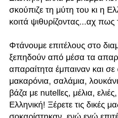
σκούπιζε τη μύτη του κι η Ε
κοιτά ψιθυρίζοντας...αχ πως 
Φτάνουμε επιτέλους στο διαμ
ξεπηδούν από μέσα τα απαραί
απαραίτητα έμπαιναν και σε
μακαρόνια, σαλάμια, λουκάνι
βάζα με nutellες, μέλια, ελιές
Ελληνική! Ξέρετε τις δικές μα
σοκαρίστηκαν, ενώ εγώ επιτέ