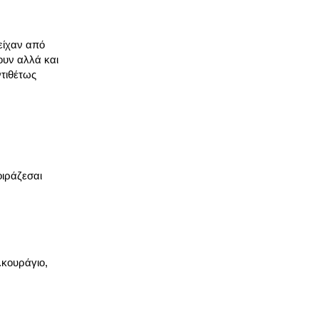
 είχαν από
ουν αλλά και
ντιθέτως
οιράζεσαι
.κουράγιο,