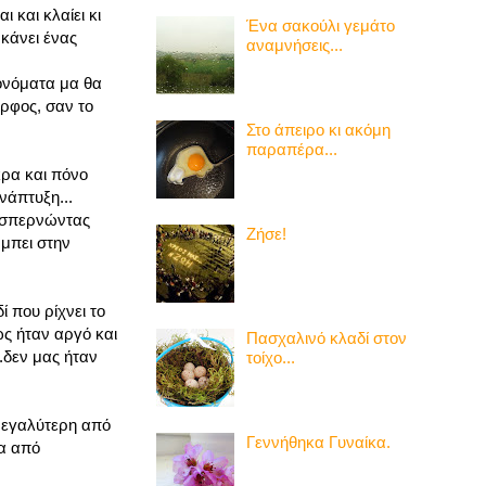
 και κλαίει κι
Ένα σακούλι γεμάτο
κάνει ένας
αναμνήσεις...
 ονόματα μα θα
ορφος, σαν το
Στο άπειρο κι ακόμη
παραπέρα...
κρα και πόνο
νάπτυξη...
ροσπερνώντας
Ζήσε!
 μπει στην
ί που ρίχνει το
ως ήταν αργό και
Πασχαλινό κλαδί στον
.δεν μας ήταν
τοίχο...
μεγαλύτερη από
Γεννήθηκα Γυναίκα.
ρα από