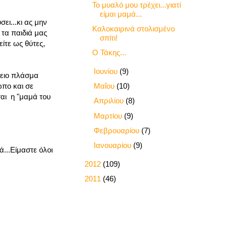
Το μυαλό μου τρέχει...γιατί
είμαι μαμά...
ει...κι ας μην
Καλοκαιρινά στολισμένο
 τα παιδιά μας
σπίτι!
ίτε ως θύτες,
Ο Τάκης...
►
Ιουνίου
(9)
λειο πλάσμα
►
Μαΐου
(10)
ωπο και σε
ίσαι η "μαμά του
►
Απριλίου
(8)
►
Μαρτίου
(9)
►
Φεβρουαρίου
(7)
►
Ιανουαρίου
(9)
...Είμαστε όλοι
►
2012
(109)
►
2011
(46)