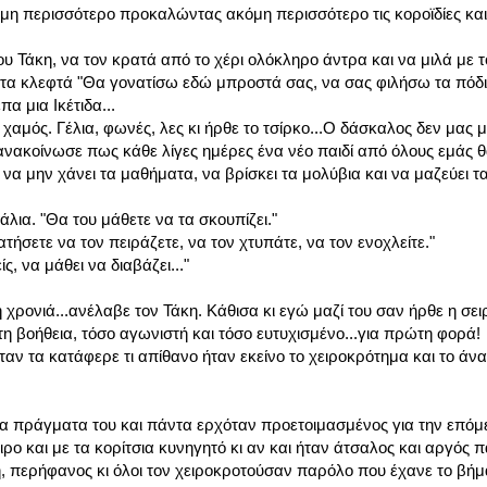
ακόμη περισσότερο προκαλώντας ακόμη περισσότερο τις κοροϊδίες κα
υ Τάκη, να τον κρατά από το χέρι ολόκληρο άντρα και να μιλά με 
τα κλεφτά "Θα γονατίσω εδώ μπροστά σας, να σας φιλήσω τα πόδια
α μια Ικέτιδα...
χαμός. Γέλια, φωνές, λες κι ήρθε το τσίρκο...Ο δάσκαλος δεν μας 
ς ανακοίνωσε πως κάθε λίγες ημέρες ένα νέο παιδί από όλους εμάς 
ς να μην χάνει τα μαθήματα, να βρίσκει τα μολύβια και να μαζεύει 
λια. "Θα του μάθετε να τα σκουπίζει."
τήσετε να τον πειράζετε, να τον χτυπάτε, να τον ενοχλείτε."
ς, να μάθει να διαβάζει..."
η χρονιά...ανέλαβε τον Τάκη. Κάθισα κι εγώ μαζί του σαν ήρθε η σει
η βοήθεια, τόσο αγωνιστή και τόσο ευτυχισμένο...για πρώτη φορά!
αν τα κατάφερε τι απίθανο ήταν εκείνο το χειροκρότημα και το άν
ε τα πράγματα του και πάντα ερχόταν προετοιμασμένος για την επόμ
ιρο και με τα κορίτσια κυνηγητό κι αν και ήταν άτσαλος και αργός 
 περήφανος κι όλοι τον χειροκροτούσαν παρόλο που έχανε το βήμα