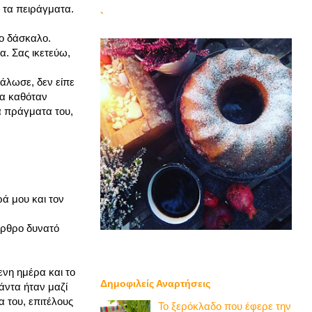
ι τα πειράγματα.
`
το δάσκαλο.
. Σας ικετεύω,
μάλωσε, δεν είπε
θα καθόταν
τα πράγματα του,
ρά μου και τον
αρθρο δυνατό
ενη ημέρα και το
Δημοφιλείς Αναρτήσεις
πάντα ήταν μαζί
 του, επιτέλους
Το ξερόκλαδο που έφερε την