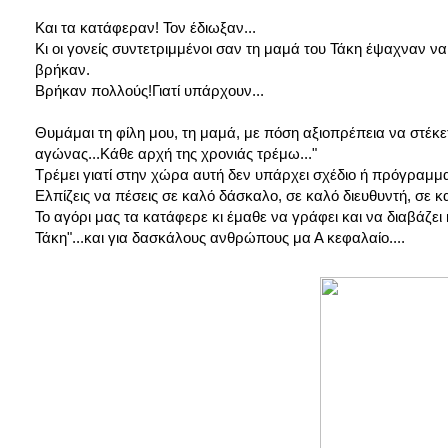
Και τα κατάφεραν! Τον έδιωξαν...
Κι οι γονείς συντετριμμένοι σαν τη μαμά του Τάκη έψαχναν ν
βρήκαν.
Βρήκαν πολλούς!Γιατί υπάρχουν...
Θυμάμαι τη φίλη μου, τη μαμά, με πόση αξιοπρέπεια να στέκετ
αγώνας...Κάθε αρχή της χρονιάς τρέμω..."
Τρέμει γιατί στην χώρα αυτή δεν υπάρχει σχέδιο ή πρόγραμμα
Ελπίζεις να πέσεις σε καλό δάσκαλο, σε καλό διευθυντή, σε 
Το αγόρι μας τα κατάφερε κι έμαθε να γράφει και να διαβάζει κ
Τάκη"...και για δασκάλους ανθρώπους μα Α κεφαλαίο....