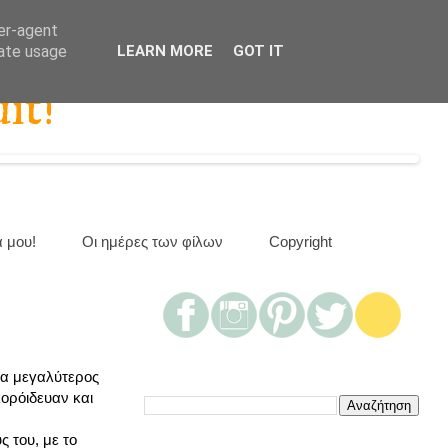
ser-agent
rate usage
LEARN MORE
GOT IT
it!
α μου!
Οι ημέρες των φίλων
Copyright
νια μεγαλύτερος
κορόιδευαν και
ς του, με το