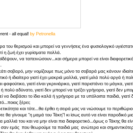
erent - all equal!
by Petronella
 ώρα του θερισμού και μπορεί να γεννήσεις ένα φυσιολογικό υγιέστ
ατί η ζωή έχει γυρίσματα πολλά.
ϊδέψουν, να ταπεινώσουν...και σήμερα μπορεί να είναι διαφορετικό
.
 κάτι σοβαρό, μην νομίζουμε πως μόνο τα σοβαρά μας κάνουν ιδιαίτ
ικό ή ιδιαίτερο γιατί έχει μακριά μαλλιά, γιατί μιλά πολύ αργά ή πο
ναι φαφούτικο, γιατί είναι γκρινιάρικο, γιατί παριστάνει το μάγκα, γιατ
, ή πολύ αδύνατο, γιατί δεν μπορεί να τρέξει γρήγορα, γιατί δεν μπο
ί να διαβάσει το ίδιο καλά ή γρήγορα με τα υπόλοιπα παιδιά, γιατί
ό...ποιος ξέρει;
ετικότητα και τότε...θα έρθει η σειρά μας να νιώσουμε το περιθώρι
ε θα γίνουμε "η μαμά του Τάκη"! κι ίσως αυτό να είναι παροδικό μια
α μαλλιά του και να μην είναι πια διαφορετικό...όμως ο Τάκης θα εί
είς σαν εμάς που θεωρούμε τα παιδιά μας ανώτερα και σημαντικότε