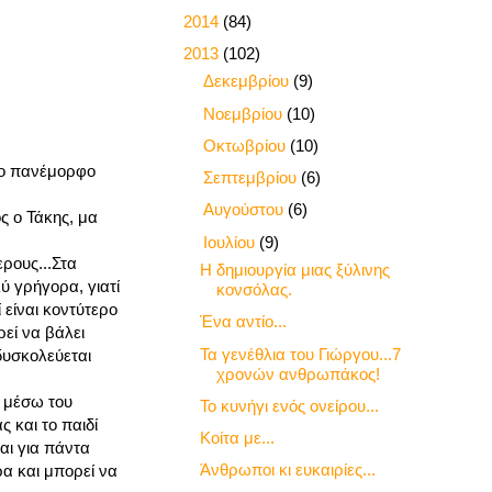
►
2014
(84)
▼
2013
(102)
►
Δεκεμβρίου
(9)
►
Νοεμβρίου
(10)
►
Οκτωβρίου
(10)
ατο πανέμορφο
►
Σεπτεμβρίου
(6)
►
Αυγούστου
(6)
ς ο Τάκης, μα
▼
Ιουλίου
(9)
ερους...Στα
Η δημιουργία μιας ξύλινης
λύ γρήγορα, γιατί
κονσόλας.
ί είναι κοντύτερο
Ένα αντίο...
ρεί να βάλει
Τα γενέθλια του Γιώργου...7
 δυσκολεύεται
χρονών ανθρωπάκος!
ο μέσω του
Το κυνήγι ενός ονείρου...
ς και το παιδί
Κοίτα με...
ναι για πάντα
Άνθρωποι κι ευκαιρίες...
ρα και μπορεί να