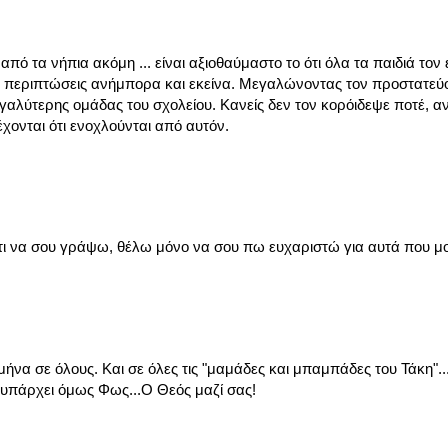
 από τα νήπια ακόμη ... είναι αξιοθαύμαστο το ότι όλα τα παιδιά τον
τά περιπτώσεις ανήμπορα και εκείνα. Μεγαλώνοντας τον προστατεύ
μεγαλύτερης ομάδας του σχολείου. Κανείς δεν τον κορόιδεψε ποτέ, α
χονται ότι ενοχλούνται από αυτόν.
 τι να σου γράψω, θέλω μόνο να σου πω ευχαριστώ για αυτά που μ
να σε όλους. Και σε όλες τις "μαμάδες και μπαμπάδες του Τάκη"..
ς-υπάρχει όμως Φως...Ο Θεός μαζί σας!