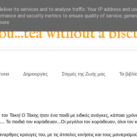
liver its services and to analyze traffic. Your IP address and u
rmance and security metrics to ensure quality of service, gene
buse.
...tea without a biscu
ένεια
Δημιουργίες
Στιγμές της Ζωής μας
Τα βιβλί
 τον Τάκη! Ο Τάκης ήταν ένα παιδί με ειδικές ανάγκες, κάποια χρό
.. Τα παιδιά τον κορόιδευαν...Οι μεγάλοι τον κορόιδευαν, όλοι τον 
ναρθρες κραυγές του, με τις άτσαλες κινήσεις και τους μανιερισμού