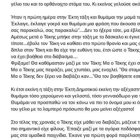
γέλιο του και το ορθάνοιχτο στόμα του. Κι εκείνος γελούσε 
Ήταν η πρώτη ημέρα στην Έκτη τάξη και θυμάμαι την μαμά το
Έκλαιγε, έκλαιγε γοερά και θυμάμαι μια φράση που άκουσα σ
σας παρακαλώ, σας παρακαλώ"....Δεν το ήξερα τότε, μα έβλεπ
Αμέσως μετά ο Τάκης μπήκε στην τάξη με το δάσκαλο κι έγινε 
τίποτε...έβαλε τον Τάκη να καθίσει στο πρώτο θρανίο και μα
δίπλα στον Τάκη και θα είχε την ευθύνη του, έτσι ώστε ο Τάκη
να έχει βοήθεια στο διάβασμα....
Φρίξαμε! Θα καθόμασταν μαζί με τον Τάκη; Μα ο Τάκης έχει σά
Μα ο Τάκης μας πειράζει, μας χτυπάει, μας ενοχλεί. "Θα σταμα
Μα ο Τάκης δεν ξέρει να διαβάζει καν..."Θα τον βοηθήσετε εσεί
Κι έτσι εκείνη η τάξη στην Έκτη Δημοτικού εκείνη την αξέχαστ
θυμάμαι τόσο χαρούμενο και γελαστό, τόσο γενναιόδωρο για τ
Θυμάμαι να προσπαθώ να τον κάνω να πει το όνομα μου κι ότ
του γέλιο με το λαμπερό πρόσωπο θα μου μείνει αξέχαστο!
Στο τέλος της χρονιάς ο Τάκης είχε μάθει να διαβάζει, μάζευ
πιο σημαντικό είχε φίλους. Έπαιζε μαζί με τα αγόρια ποδόσφα
μας στα ομαδικά παιχνίδια. Έκανε για πρώτη φορά παρέλαση,