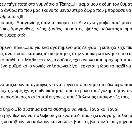
Δεν πήγε ποτέ στο γυμνάσιο ο Τάκης...Η μαμά μου ακόμη τον θυμάται
ίνο άνθρωπο που μας έκανε το μεγαλύτερο δώρο που μπορούσε να 
νθρώπους!!!
ρα μας...Δραγανίδης ήταν το όνομα του. Δεν έχω γράψει ποτέ μου
ριος Δραγανίδης...νέος, ξανθός, μουσάτος, ψηλός, αδύνατος κι όμ
 σε ευχαριστώ!
σμένοι πολύ....μα για ένα αγαπημένο μας ζευγάρι η ευτυχία είχε πί
ανέπτυσσε κάποιες ιδιαιτερότητες στην νοητική και κινητική του α
για το παιδί του. Μαθαίνει πως ο δρόμος έχει αγώνα και προχωρά π
 ένα ρυθμό και ο γονιός χαλαρώνει λίγο, έρχεται η ώρα το παιδί να
 να μαζεύουν υπογραφές για να φύγει από τα νήπια το ιδιαίτερο παιδ
συχο, χωρίς ίχνος επιθετικότητας, που το μόνο του έγκλημα ήταν π
ρισσότερο, γιατί αυτοί οι γονείς που έβαλαν τις υπογραφές τους..
 θηρίο...Το σύστημα και το σύστημα να νικά...ξανά και ξανά!
α μην θέλουν να παλέψουν για ένα παιδί που έχει ανάγκη, πολλή 
ς να κόβουν, να κολλούν και να λένε βου - α, βα! πολύ πιο γρήγο