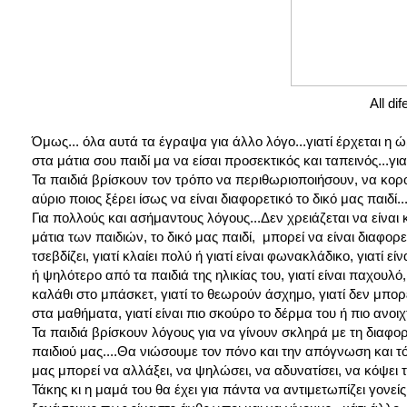
All dif
Όμως... όλα αυτά τα έγραψα για άλλο λόγο...γιατί έρχεται η
στα μάτια σου παιδί μα να είσαι προσεκτικός και ταπεινός...γι
Τα παιδιά βρίσκουν τον τρόπο να περιθωριοποιήσουν, να κορο
αύριο ποιος ξέρει ίσως να είναι διαφορετικό το δικό μας παιδί...
Για πολλούς και ασήμαντους λόγους...Δεν χρειάζεται να είναι
μάτια των παιδιών, το δικό μας παιδί, μπορεί να είναι διαφορετ
τσεβδίζει, γιατί κλαίει πολύ ή γιατί είναι φωνακλάδικο, γιατί εί
ή ψηλότερο από τα παιδιά της ηλικίας του, γιατί είναι παχουλό
καλάθι στο μπάσκετ, γιατί το θεωρούν άσχημο, γιατί δεν μπορε
στα μαθήματα, γιατί είναι πιο σκούρο το δέρμα του ή πιο ανοιχτ
Τα παιδιά βρίσκουν λόγους για να γίνουν σκληρά με τη διαφορ
παιδιού μας....Θα νιώσουμε τον πόνο και την απόγνωση και τότ
μας μπορεί να αλλάξει, να ψηλώσει, να αδυνατίσει, να κόψει τ
Τάκης κι η μαμά του θα έχει για πάντα να αντιμετωπίζει γον