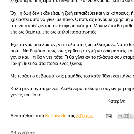
ξεχάσουμε πως είμαστε άνθρωποι και να γίνουμε...κάτι άλλο. Τ
Όχι, η ζωή δεν εκδικείται, η ζωή εκπαιδεύει και για κάποιους,
χρειαστεί αυτό να γίνει με πόνο. Οπότε ας κάνουμε χρήσιμη μ
στο να αποδέχονται την διαφορετικότητα. Μόνον έτσι θα μάθ
είτε ως θύματα, είτε ως απλοί παρατηρητές.
Έχε το νου σου λοιπόν, γιατί όλα στη ζωή αλλάζουν...Να το θ
σου... Να θυμάσαι πως ίσως έρθει η στιγμή να δοκιμαστείς κ
γονιό και... τι θα γίνει τότε; Τι θα γίνει αν το πλάσμα σου σταμ
Τάκη"; Ικέτιδα στα πόδια ενός ξένου;
Με τεράστιο σεβασμό στις μαμάδες του κάθε Τάκη και πάνω απ
Καλό μήνα αγαπημένοι...Αισθάνομαι πελώρια συγκίνηση σήμε
γονείς του Τάκη...
Κατερίνα
Αναρτήθηκε από
KaPaworld
στις
8:00 π.μ.
54 σχόλια: