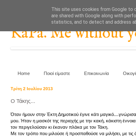
This site uses cookies from Google to de
are shared with Google along with perfo
statistics, and to detect and address a
KaPa. Me without you
Home
Ποιοί είμαστε
Επικοινωνία
Οικογ
Τρίτη 2 Ιουλίου 2013
Ο Τάκης...
Όταν ήμουν στην Έκτη Δημοτικού έγινε κάτι μαγικό....γνώρισα
μου. Ήταν η μασκότ της περιοχής με την κακή, κάκιστη έννοια..
τον περιγελούσαν κι έκαναν πλάκα με τον Τάκη.
Με τον τρόπο που μιλούσε ή προσπαθούσε να μιλήσει, με τις ά