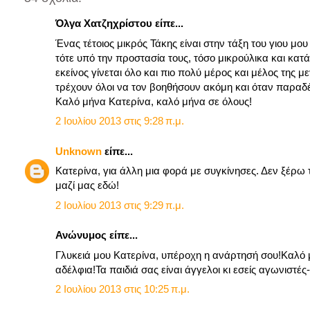
Όλγα Χατζηχρίστου είπε...
Ένας τέτοιος μικρός Τάκης είναι στην τάξη του γιου μου
τότε υπό την προστασία τους, τόσο μικρούλικα και κα
εκείνος γίνεται όλο και πιο πολύ μέρος και μέλος της 
τρέχουν όλοι να τον βοηθήσουν ακόμη και όταν παραδέ
Καλό μήνα Κατερίνα, καλό μήνα σε όλους!
2 Ιουλίου 2013 στις 9:28 π.μ.
Unknown
είπε...
Κατερίνα, για άλλη μια φορά με συγκίνησες. Δεν ξέρω
μαζί μας εδώ!
2 Ιουλίου 2013 στις 9:29 π.μ.
Ανώνυμος είπε...
Γλυκειά μου Κατερίνα, υπέροχη η ανάρτησή σου!Καλό μή
αδέλφια!Τα παιδιά σας είναι άγγελοι κι εσείς αγωνιστέ
2 Ιουλίου 2013 στις 10:25 π.μ.