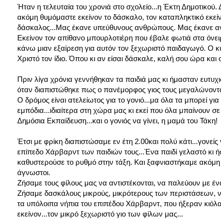
Ήταν η τελευταία του χρονιά στο σχολείο...η Έκτη Δημοτικού. 
ακόμη θυμόμαστε εκείνον το δάσκαλο, τον καταπληκτικό εκε
δάσκαλος...Μας έκανε υπεύθυνους ανθρώπους. Μας έκανε α
Εκείνον τον απίθανο μπουρλοτιέρη που έβαλε φωτιά στα όνει
κάνω μιαν εξαίρεση για αυτόν τον ξεχωριστό παιδαγωγό. Ο κύ
Χριστό τον ίδιο. Όπου κι αν είσαι δάσκαλε, καλή σου ώρα και
Πριν λίγα χρόνια γεννήθηκαν τα παιδιά μας κι ήμασταν ευτυχι
όταν διαπιστώθηκε πως ο πανέμορφος γιος τους μεγαλώνοντας 
Ο δρόμος είναι ατελείωτος για το γονιό...μα όλα τα μπορεί 
εμπόδια...ιδιαίτερα στη χώρα μας κι εκεί που όλα μπαίνουν σε
Δημόσια Εκπαίδευση...και ο γονιός να γίνει, η μαμά του Τάκη!
Έτσι με φρίκη διαπιστώσαμε εν έτη 2.00και πολύ κάτι...γονείς
επίπεδο Χάρβαρντ των παιδιών τους...Ένα παιδί γελαστό κι ή
καθυστερούσε το ρυθμό στην τάξη. Και ξαφνιαστήκαμε ακόμη πε
άγνωστοι.
Ζήσαμε τους φίλους μας να αντιστέκονται, να παλεύουν με ένα
Ζήσαμε δασκάλους μικρούς, μικρότερους των περιστάσεων, ν
τα υπόλοιπα νήπια του επιπέδου Χάρβαρντ, που ήξεραν κιόλα
εκείνον...τον μικρό ξεχωριστό γιο των φίλων μας...