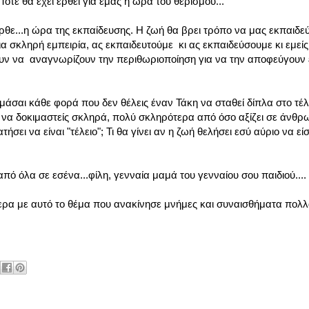
ότε θα έχει έρθει για εμάς η ώρα του θερισμού...
 ήρθε...η ώρα της εκπαίδευσης. Η ζωή θα βρει τρόπο να μας εκπαιδεύσ
ια σκληρή εμπειρία, ας εκπαιδευτούμε κι ας εκπαιδεύσουμε κι εμείς
ουν να αναγνωρίζουν την περιθωριοποίηση για να την αποφεύγουν ε
υμάσαι κάθε φορά που δεν θέλεις έναν Τάκη να σταθεί δίπλα στο τέ
αι να δοκιμαστείς σκληρά, πολύ σκληρότερα από όσο αξίζει σε άνθρ
ατήσει να είναι "τέλειο"; Τι θα γίνει αν η ζωή θελήσει εσύ αύριο να ε
ό όλα σε εσένα...φίλη, γενναία μαμά του γενναίου σου παιδιού....
ρα με αυτό το θέμα που ανακίνησε μνήμες και συναισθήματα πολλά