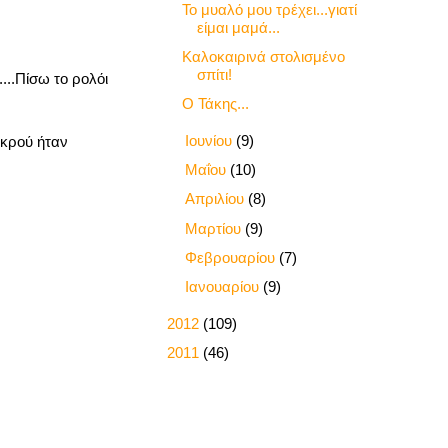
Το μυαλό μου τρέχει...γιατί
είμαι μαμά...
Καλοκαιρινά στολισμένο
σπίτι!
...Πίσω το ρολόι
Ο Τάκης...
►
Ιουνίου
(9)
ικρού ήταν
►
Μαΐου
(10)
►
Απριλίου
(8)
►
Μαρτίου
(9)
►
Φεβρουαρίου
(7)
►
Ιανουαρίου
(9)
►
2012
(109)
►
2011
(46)