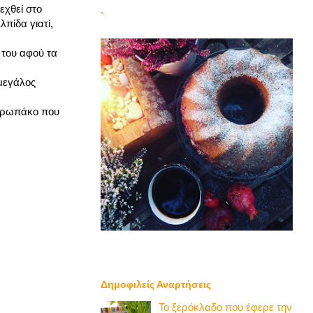
εχθεί στο
`
πίδα γιατί,
α του αφού τα
 μεγάλος
ανθρωπάκο που
Δημοφιλείς Αναρτήσεις
Το ξερόκλαδο που έφερε την