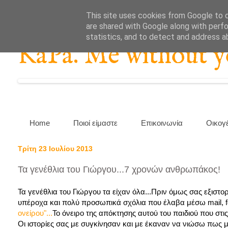
This site uses cookies from Google to de
are shared with Google along with perfo
statistics, and to detect and address a
KaPa. Me without you
Home
Ποιοί είμαστε
Επικοινωνία
Οικογ
Τρίτη 23 Ιουλίου 2013
Τα γενέθλια του Γιώργου...7 χρονών ανθρωπάκος!
Τα γενέθλια του Γιώργου τα είχαν όλα...Πριν όμως σας εξιστ
υπέροχα και πολύ προσωπικά σχόλια που έλαβα μέσω mail, fcb
ονείρου"...
Το όνειρο της απόκτησης αυτού του παιδιού που στις
Οι ιστορίες σας με συγκίνησαν και με έκαναν να νιώσω πως με