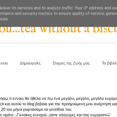
liver its services and to analyze traffic. Your IP address and u
rmance and security metrics to ensure quality of service, gene
buse.
...tea without a biscu
ένεια
Δημιουργίες
Στιγμές της Ζωής μας
Τα βιβλί
ορήσω τι εννοώ θα ήθελα να πω ένα μεγάλο, μεγάλο, μεγάλο ευχαρι
 και αυτού το blog βέβαια για την προηγούμενη μου ανάρτηση για 
 20 του μήνα γιορτάσαμε τα γενέθλια του.
 τιμάτε...Γυναίκες κυνηγοί...είστε υπέροχες και σας ευχαριστώ!