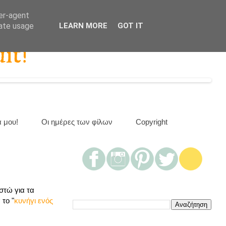
ser-agent
rate usage
LEARN MORE
GOT IT
it!
α μου!
Οι ημέρες των φίλων
Copyright
στώ για τα
το "
κυνήγι ενός