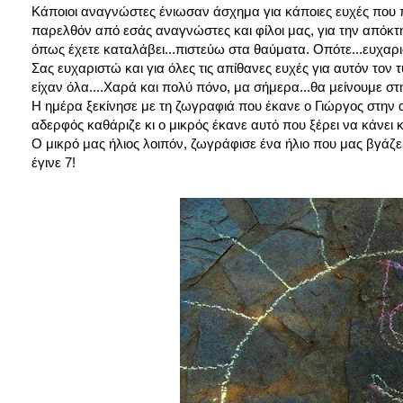
Κάποιοι αναγνώστες ένιωσαν άσχημα για κάποιες ευχές που π
παρελθόν από εσάς αναγνώστες και φίλοι μας, για την απόκτη
όπως έχετε καταλάβει...πιστεύω στα θαύματα. Οπότε...ευχαρ
Σας ευχαριστώ και για όλες τις απίθανες ευχές για αυτόν τον 
είχαν όλα....Χαρά και πολύ πόνο, μα σήμερα...θα μείνουμε στ
Η ημέρα ξεκίνησε με τη ζωγραφιά που έκανε ο Γιώργος στην α
αδερφός καθάριζε κι ο μικρός έκανε αυτό που ξέρει να κάνει 
Ο μικρό μας ήλιος λοιπόν, ζωγράφισε ένα ήλιο που μας βγάζε
έγινε 7!