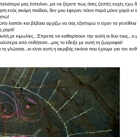
αλιότερα μας έστειλαν, μα να ξέρετε πως όσες ζεστές ευχές έχω δ
ση ενός ακόμη παιδιού, δεν μου έφεραν πόνο παρά μόνο χαρά κι ελ
ιστώ!
τύπο λοιπόν και βέβαια αρχίζω να σας εξιστορώ τι είχαν τα γενέθλι
η χαρά!
υλή με κιμωλίες...Έπρεπε να καθαρίσουν την αυλή οι δυο τους...ο
καλύτερα από οτιδήποτε...μας το έδειξε με αυτή τη ζωγραφιά!
ι τη γλώσσα...κι είναι αυτή η ακριβής εικόνα που έχουμε για τον 