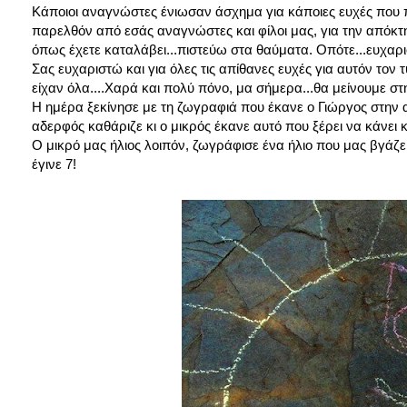
Κάποιοι αναγνώστες ένιωσαν άσχημα για κάποιες ευχές που π
παρελθόν από εσάς αναγνώστες και φίλοι μας, για την απόκτη
όπως έχετε καταλάβει...πιστεύω στα θαύματα. Οπότε...ευχαρ
Σας ευχαριστώ και για όλες τις απίθανες ευχές για αυτόν τον 
είχαν όλα....Χαρά και πολύ πόνο, μα σήμερα...θα μείνουμε στ
Η ημέρα ξεκίνησε με τη ζωγραφιά που έκανε ο Γιώργος στην α
αδερφός καθάριζε κι ο μικρός έκανε αυτό που ξέρει να κάνει 
Ο μικρό μας ήλιος λοιπόν, ζωγράφισε ένα ήλιο που μας βγάζε
έγινε 7!