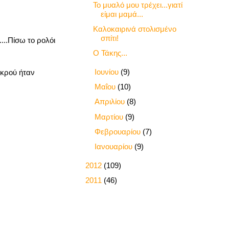
Το μυαλό μου τρέχει...γιατί
είμαι μαμά...
Καλοκαιρινά στολισμένο
σπίτι!
...Πίσω το ρολόι
Ο Τάκης...
►
Ιουνίου
(9)
ικρού ήταν
►
Μαΐου
(10)
►
Απριλίου
(8)
►
Μαρτίου
(9)
►
Φεβρουαρίου
(7)
►
Ιανουαρίου
(9)
►
2012
(109)
►
2011
(46)