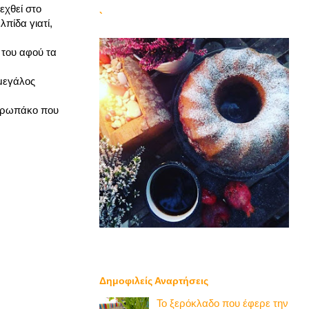
εχθεί στο
`
πίδα γιατί,
α του αφού τα
 μεγάλος
ανθρωπάκο που
Δημοφιλείς Αναρτήσεις
Το ξερόκλαδο που έφερε την