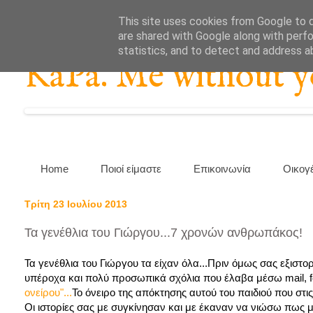
This site uses cookies from Google to de
are shared with Google along with perfo
statistics, and to detect and address a
KaPa. Me without you
Home
Ποιοί είμαστε
Επικοινωνία
Οικογ
Τρίτη 23 Ιουλίου 2013
Τα γενέθλια του Γιώργου...7 χρονών ανθρωπάκος!
Τα γενέθλια του Γιώργου τα είχαν όλα...Πριν όμως σας εξιστ
υπέροχα και πολύ προσωπικά σχόλια που έλαβα μέσω mail, fcb
ονείρου"...
Το όνειρο της απόκτησης αυτού του παιδιού που στις
Οι ιστορίες σας με συγκίνησαν και με έκαναν να νιώσω πως με