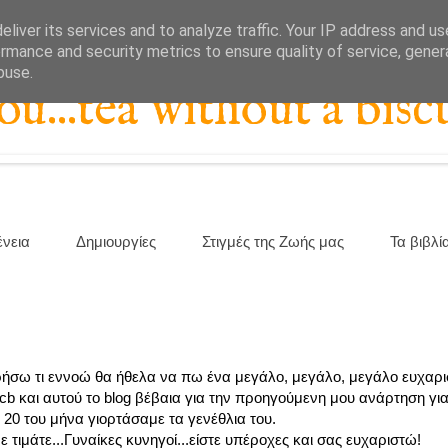
liver its services and to analyze traffic. Your IP address and u
rmance and security metrics to ensure quality of service, gene
buse.
...tea without a biscu
ένεια
Δημιουργίες
Στιγμές της Ζωής μας
Τα βιβλί
ορήσω τι εννοώ θα ήθελα να πω ένα μεγάλο, μεγάλο, μεγάλο ευχαρι
 και αυτού το blog βέβαια για την προηγούμενη μου ανάρτηση για 
 20 του μήνα γιορτάσαμε τα γενέθλια του.
 τιμάτε...Γυναίκες κυνηγοί...είστε υπέροχες και σας ευχαριστώ!