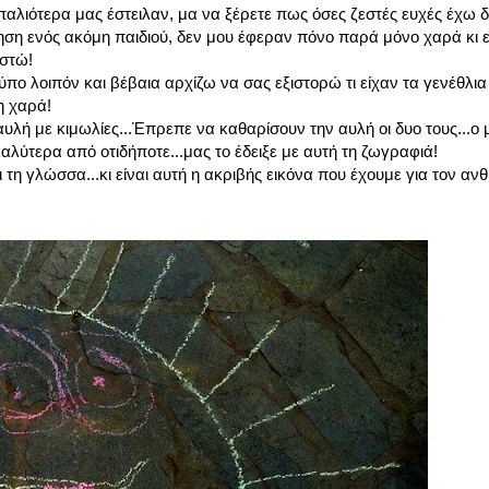
αλιότερα μας έστειλαν, μα να ξέρετε πως όσες ζεστές ευχές έχω δ
ση ενός ακόμη παιδιού, δεν μου έφεραν πόνο παρά μόνο χαρά κι ελ
ιστώ!
τύπο λοιπόν και βέβαια αρχίζω να σας εξιστορώ τι είχαν τα γενέθλι
η χαρά!
υλή με κιμωλίες...Έπρεπε να καθαρίσουν την αυλή οι δυο τους...ο
καλύτερα από οτιδήποτε...μας το έδειξε με αυτή τη ζωγραφιά!
ι τη γλώσσα...κι είναι αυτή η ακριβής εικόνα που έχουμε για τον 