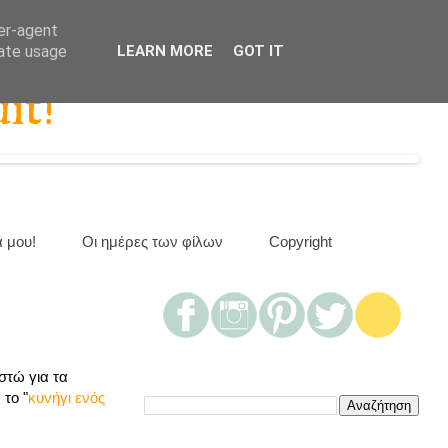
ser-agent
rate usage
LEARN MORE
GOT IT
it!
α μου!
Οι ημέρες των φίλων
Copyright
στώ για τα
το "
κυνήγι ενός