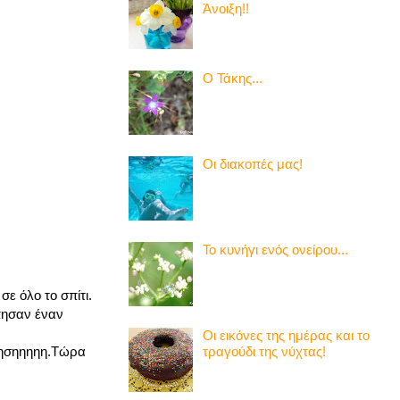
Άνοιξη!!
Ο Τάκης...
Οι διακοπές μας!
Το κυνήγι ενός ονείρου...
ε όλο το σπίτι.
πησαν έναν
Οι εικόνες της ημέρας και το
τραγούδι της νύχτας!
ίρησηηηηη.Τώρα