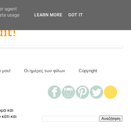
ser-agent
rate usage
LEARN MORE
GOT IT
it!
α μου!
Οι ημέρες των φίλων
Copyright
ωμα και
κάτι και