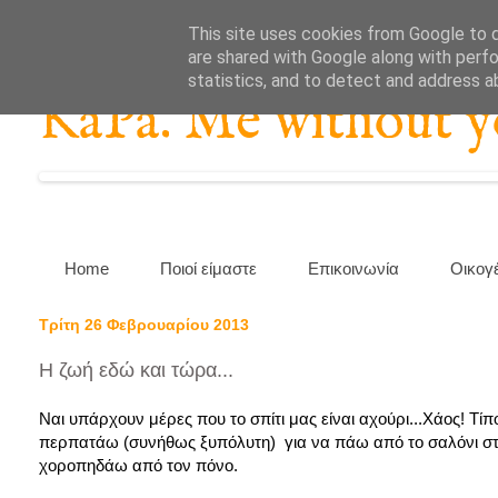
This site uses cookies from Google to de
are shared with Google along with perfo
statistics, and to detect and address a
KaPa. Me without you
Home
Ποιοί είμαστε
Επικοινωνία
Οικογ
Τρίτη 26 Φεβρουαρίου 2013
Η ζωή εδώ και τώρα...
Ναι υπάρχουν μέρες που το σπίτι μας είναι αχούρι...Χάος! Τίπο
περπατάω (συνήθως ξυπόλυτη) για να πάω από το σαλόνι στη
χοροπηδάω από τον πόνο.