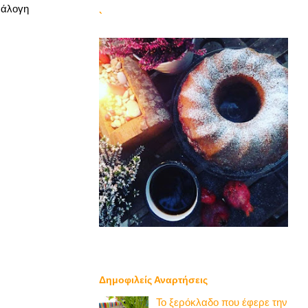
αράλογη
`
Δημοφιλείς Αναρτήσεις
Το ξερόκλαδο που έφερε την