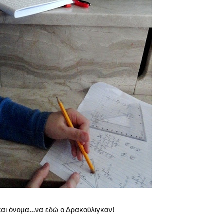
αι όνομα...να εδώ ο Δρακούλιγκαν!