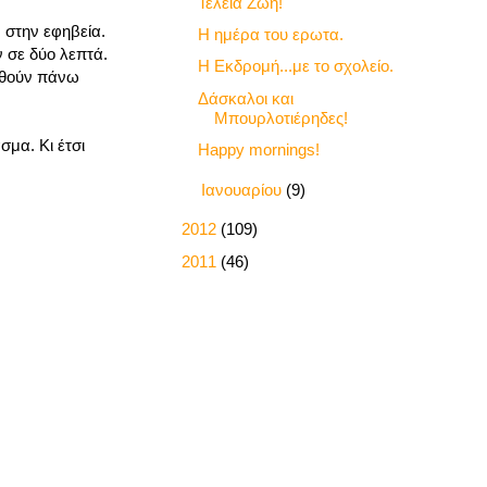
Τέλεια Ζωή!
 στην εφηβεία.
Η ημέρα του ερωτα.
 σε δύο λεπτά.
Η Εκδρομή...με το σχολείο.
υθούν πάνω
Δάσκαλοι και
Μπουρλοτιέρηδες!
σμα. Κι έτσι
Happy mornings!
►
Ιανουαρίου
(9)
►
2012
(109)
►
2011
(46)