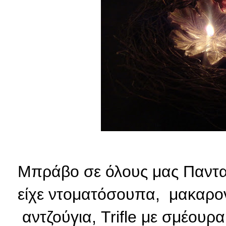
Μπράβο σε όλους μας Πανταζή
είχε ντοματόσουπα, μακαρον
αντζούγια, Trifle με σμέουρ