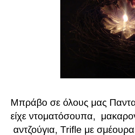
Μπράβο σε όλους μας Πανταζή
είχε ντοματόσουπα, μακαρον
αντζούγια, Trifle με σμέουρ