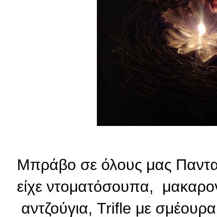
Μπράβο σε όλους μας Πανταζή
είχε ντοματόσουπα, μακαρον
αντζούγια, Trifle με σμέουρ