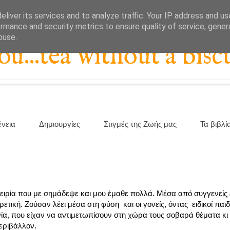
liver its services and to analyze traffic. Your IP address and u
rmance and security metrics to ensure quality of service, gene
buse.
...tea without a biscu
ένεια
Δημιουργίες
Στιγμές της Ζωής μας
Τα βιβλί
πειρία που με σημάδεψε και μου έμαθε πολλά. Μέσα από συγγενείς ε
ετική. Ζούσαν λέει μέσα στη φύση και οι γονείς, όντας ειδικοί παι
ία, που είχαν να αντιμετωπίσουν στη χώρα τους σοβαρά θέματα κι
εριβάλλον.