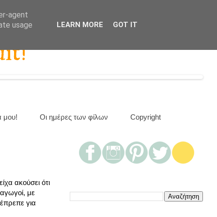
ser-agent
rate usage
LEARN MORE
GOT IT
it!
α μου!
Οι ημέρες των φίλων
Copyright
ίχα ακούσει ότι
δαγωγοί, με
 έπρεπε για