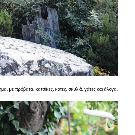
μα, με πρόβατα, κατσίκες, κότες, σκυλιά, γάτες και άλογα.