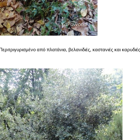
Περιτριγυρισμένο από πλατάνια, βελανιδιές, καστανιές και καρυδιέ