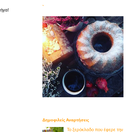
`
πήγα!
Δημοφιλείς Αναρτήσεις
Το ξερόκλαδο που έφερε την