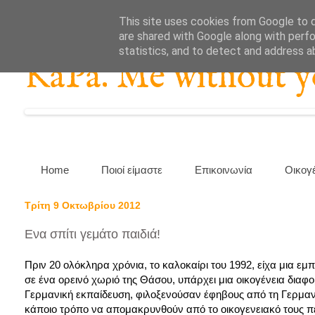
This site uses cookies from Google to de
are shared with Google along with perfo
statistics, and to detect and address a
KaPa. Me without you
Home
Ποιοί είμαστε
Επικοινωνία
Οικογ
Τρίτη 9 Οκτωβρίου 2012
Ενα σπίτι γεμάτο παιδιά!
Πριν 20 ολόκληρα χρόνια, το καλοκαίρι του 1992, είχα μια εμ
σε ένα ορεινό χωριό της Θάσου, υπάρχει μια οικογένεια διαφορ
Γερμανική εκπαίδευση, φιλοξενούσαν έφηβους από τη Γερμαν
κάποιο τρόπο να απομακρυνθούν από το οικογενειακό τους π