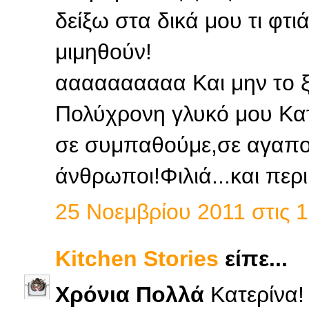
δείξω στα δικά μου τι φτι
μιμηθούν!
αααααααααα Και μην το ξ
Πολύχρονη γλυκό μου Κατε
σε συμπαθούμε,σε αγαπού
άνθρωποι!Φιλιά...και περ
25 Νοεμβρίου 2011 στις 1
Kitchen Stories
είπε...
Χρόνια Πολλά
Κατερίνα!