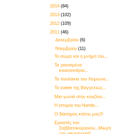
►
2014
(84)
►
2013
(102)
►
2012
(109)
▼
2011
(46)
►
Δεκεμβρίου
(6)
▼
Νοεμβρίου
(11)
Το σώμα και η μνήμη του...
Τα χιονισμένα
κουκουνάρια...
Τα πουλάκια του Χειμώνα...
To soirée της Βαγγελιώς...
Μια γωνιά στην κουζίνα...
Η ιστορία του Nando...
Ο διάσημος κήπος μας!!!
Εραστές του
Σαββατοκύριακου...Μικρή
μας οικογένεια!!