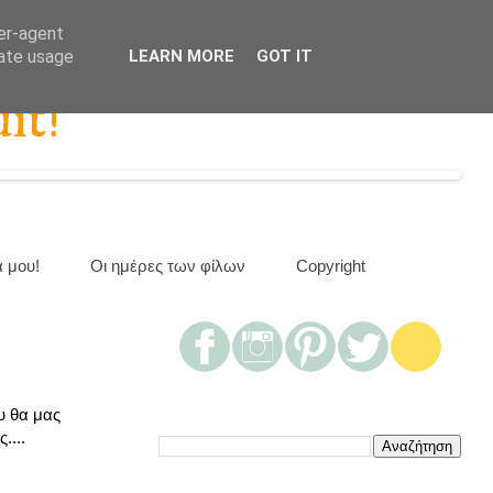
ser-agent
rate usage
LEARN MORE
GOT IT
it!
α μου!
Οι ημέρες των φίλων
Copyright
υ θα μας
....