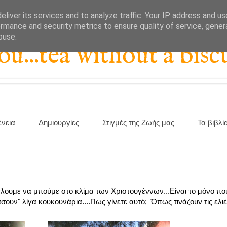
liver its services and to analyze traffic. Your IP address and u
rmance and security metrics to ensure quality of service, gene
buse.
...tea without a biscu
ένεια
Δημιουργίες
Στιγμές της Ζωής μας
Τα βιβλί
έλουμε να μπούμε στο κλίμα των Χριστουγέννων...Είναι το μόνο πο
ουν" λίγα κουκουνάρια....Πως γίνετε αυτό; Όπως τινάζουν τις ελιές