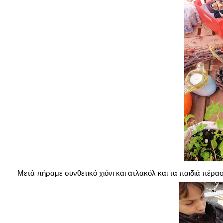
Μετά πήραμε συνθετικό χιόνι και ατλακόλ και τα παιδιά πέρασ