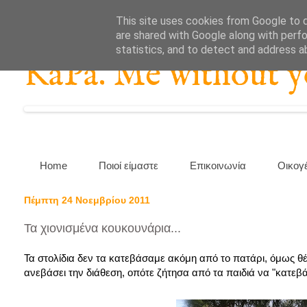
This site uses cookies from Google to de
are shared with Google along with perfo
statistics, and to detect and address a
KaPa. Me without you
Home
Ποιοί είμαστε
Επικοινωνία
Οικογ
Πέμπτη 24 Νοεμβρίου 2011
Τα χιονισμένα κουκουνάρια...
Τα στολίδια δεν τα κατεβάσαμε ακόμη από το πατάρι, όμως θ
ανεβάσει την διάθεση, οπότε ζήτησα από τα παιδιά να "κατεβάσ