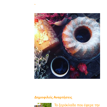
`
Δημοφιλείς Αναρτήσεις
Το ξερόκλαδο που έφερε την