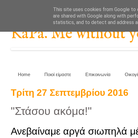
This site uses cookies from Google to d
are shared with Google along with perf
statistics, and to detect and address 
KaPa. Me without you
Home
Ποιοί είμαστε
Επικοινωνία
Οικογ
Τρίτη 27 Σεπτεμβρίου 2016
"Στάσου ακόμα!"
Ανεβαίναμε αργά σιωπηλά μέ