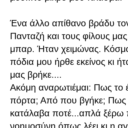
Ένα άλλο απίθανο βράδυ τον
Πανταζή και τους φίλους μα
μπαρ. Ήταν χειμώνας. Κόσμος
πόδια μου ήρθε εκείνος κι ή
μας βρήκε....
Ακόμη αναρωτιέμαι: Πως το έ
πόρτα; Από που βγήκε; Πως μ
κατάλαβα ποτέ...απλά ξέρω 
νοημοσύνη όπως λέει κι η αγ