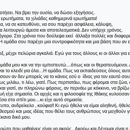
οτήσει. Να βρει την ουσία, να δώσει εξηγήσεις.
α ερωτήματα, τα χιλιάδες καθημερινά ερωτήματα!
λα, να σε κατευθύνει, να σου παρέχει ασφάλεια, κάλυψη,
α λειτουργώ άμεσα και αποτελεσματικά. Δεν υπήρχε χρόνος.
 γρήγορα. Στα χρόνια που δούλεψα εκεί άλλαξα πολλές και διαφορε
 ομάδα σου παρέχει μια συντροφικότητα και μια βάση που αν ε
, μέχρι πελώρια αγκαλιά. Εγώ για τους άλλους κι οι άλλοι για 
ομάδα μου και να την εμπιστευτώ…όπως και οι θεραπευόμενοι.
ίναι το κλειδί για όλα…Η ομάδα. Πως να εκπαιδεύσεις όλους αυτ
υν αν δεν μπορείς να το κάνεις εσύ ο ίδιος για τον εαυτό σου
ο πως μιλάω, τι λέω, γιατί. Πως περπατάω, πως φέρομαι στα ζώα,
και γιατί, αν πληρώνω φόρους, αν περνάω με κόκκινο, να βρίζω
ή είχε σημασία. Οι αρχές και η φιλοσοφία της Ιθάκης κυλούσαν
σα στο σπίτι μου…κι είχε αυτό σημασία.
πο, ανδρείκελο , κούφια!! Κι εγώ ήθελα να είμαι αληθινή, ήθελ
ς θεσμού και μιας ιδέας που θέλει τους ανθρώπους να μοχθούν γ
έκανα δικό μου.
πρώτο που μαθαίνεις είναι να ακούς. Ακούω και Δέχομαι είναι 