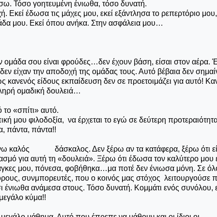
σω. Τόσο γοητευμένη ένιωθα, τόσο δυνατή.
Εκεί έδωσα τις μάχες μου, εκεί εξάντλησα το ρεπερτόριο μου, 
ομάδα μου. Εκεί όπου ανήκα. Στην ασφάλεια μου…
 στην ομάδα σου είναι φρούδες…δεν έχουν βάση, είσαι στον αέρα. 
 δεν είχαν την αποδοχή της ομάδας τους. Αυτό βέβαια δεν σημαί
 κανενός είδους εκπαίδευση δεν σε προετοιμάζει για αυτό! Κα
κληρή ομαδική δουλειά…
 το «σπίτι» αυτό.
 μου φιλοδοξία, να έρχεται το εγώ σε δεύτερη προτεραιότητα,
, πάντα, πάντα!!
ίνω καλός δάσκαλος. Δεν ξέρω αν τα κατάφερα, ξέρω ότι εί
ιασμό για αυτή τη «δουλειά». Ξέρω ότι έδωσα τον καλύτερο μου 
γκες μου, πόνεσα, φοβήθηκα…μα ποτέ δεν ένιωσα μόνη. Σε όλ
πόρους, συνμπορευτές, που ο κοινός μας στόχος λειτουργούσε
σι ένιωθα ανάμεσα στους. Τόσο δυνατή. Κομμάτι ενός συνόλου, 
μεγάλο κύμα!!
 μεγάλο μάθημα. Αυτό που έπρεπε να μάθουν και οι ίδιοι οι