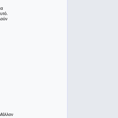
ια
αυτό.
λούν
 Μάλλον