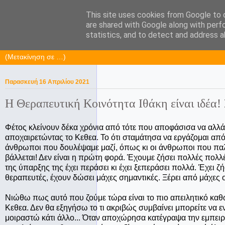
This site uses cookies from Google to d
KaPa. Me without you...tea wit
are shared with Google along with perf
statistics, and to detect and address a
Παρασκευή 16 Απριλίου 2021
Η Θεραπευτική Κοινότητα Ιθάκη είναι ιδέα
Φέτος κλείνουν δέκα χρόνια από τότε που αποφάσισα να αλλά
αποχαιρετώντας το Κεθεα. Το ότι σταμάτησα να εργάζομαι από
άνθρωποι που δουλέψαμε μαζί, όπως κι οι άνθρωποι που παλέψα
βάλλεται! Δεν είναι η πρώτη φορά. Έχουμε ζήσει πολλές πολλές
της ύπαρξης της έχει περάσει κι έχει ξεπεράσει πολλά. Έχει ζ
θεραπευτές, έχουν δώσει μάχες σημαντικές. Ξέρει από μάχες 
Νιώθω πως αυτό που ζούμε τώρα είναι το πιο απειλητικό καθώς
Κεθεα. Δεν θα εξηγήσω το τι ακριβώς συμβαίνει μπορείτε να
μοιραστώ κάτι άλλο... Όταν αποχώρησα κατέγραψα την εμπειρία