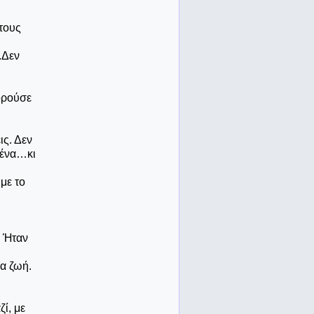
 τους
.Δεν
πορούσε
ις. Δεν
σένα…κι
με το
. Ήταν
ια ζωή.
ί, με