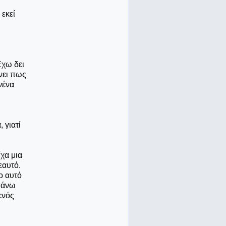
εκεί
Έχω δει
νει πως
νένα
 γιατί
χα μια
εαυτό.
ο αυτό
 πάνω
ενός