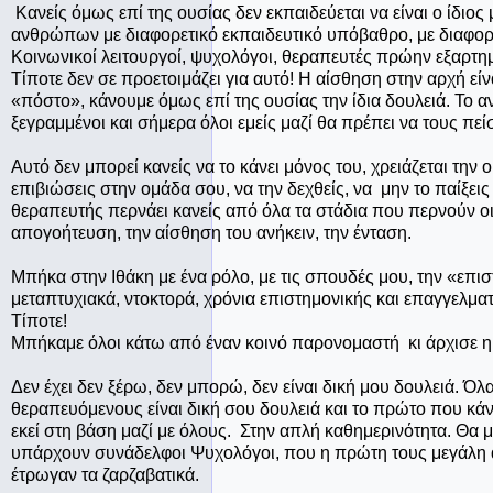
Κανείς όμως επί της ουσίας δεν εκπαιδεύεται να είναι ο ίδιο
ανθρώπων με διαφορετικό εκπαιδευτικό υπόβαθρο, με διαφορ
Κοινωνικοί λειτουργοί, ψυχολόγοι, θεραπευτές πρώην εξαρτημ
Τίποτε δεν σε προετοιμάζει για αυτό! Η αίσθηση στην αρχή εί
«πόστο», κάνουμε όμως επί της ουσίας την ίδια δουλειά. Το αντι
ξεγραμμένοι και σήμερα όλοι εμείς μαζί θα πρέπει να τους πείσ
Αυτό δεν μπορεί κανείς να το κάνει μόνος του, χρειάζεται την 
επιβιώσεις στην ομάδα σου, να την δεχθείς, να μην το παίξε
θεραπευτής περνάει κανείς από όλα τα στάδια που περνούν οι
απογοήτευση, την αίσθηση του ανήκειν, την ένταση.
Μπήκα στην Ιθάκη με ένα ρόλο, με τις σπουδές μου, την «επι
μεταπτυχιακά, ντοκτορά, χρόνια επιστημονικής και επαγγελμα
Τίποτε!
Μπήκαμε όλοι κάτω από έναν κοινό παρονομαστή κι άρχισε η
Δεν έχει δεν ξέρω, δεν μπορώ, δεν είναι δική μου δουλειά. Όλα 
θεραπευόμενους είναι δική σου δουλειά και το πρώτο που κάνε
εκεί στη βάση μαζί με όλους. Στην απλή καθημερινότητα. Θα μπ
υπάρχουν συνάδελφοι Ψυχολόγοι, που η πρώτη τους μεγάλη α
έτρωγαν τα ζαρζαβατικά.