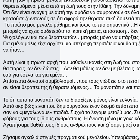
θεραπευόμενοι μέσα από τη ζωή τους στην Ιθάκη. Την δύναμη
Ότι δεν είναι ανάγκη με αυτή την ομάδα να συμφωνούν σε όλα
κρατούσε ζωντανούς σε ότι αφορά την θεραπευτική δουλειά π
Το πρώτο μου μεγάλο μάθημα και ίσως το πιο σημαντικό…Η δυ
μπορείς να έχεις ουδετερότητα, κριτική ματιά, απόσταση…δεν 
Ψυχολόγων και των θεραπευτών…μπορείς μόνο να υπάρξεις μ
Για εμένα μόλις είχε αρχίσει μια υπέροχη περιπέτεια και θα 
να ήταν…
Αυτή είναι η πρώτη αρχή που μαθαίνει κανείς στη ζωή του στ
θα πάρεις, αν δεν δώσεις…Δεν θα μάθεις αν δεν με βλέπεις, α
εσύ για εσένα και για εμένα…
Απίστευτα δυνατοί συμβολισμοί…που τους νιώθεις στο πετσί 
αν είσαι θεραπευτής ή θεραπευόμενος… Το μονοπάτι είναι παρά
Το ότι αυτό το μονοπάτι δεν το διασχίζεις μόνος είναι ευλογία.
Αυτό ακριβώς είναι που δημιουργούσε έναν δεσμό απίστευτο
σαν να «μεγαλώναμε» παιδιά. Συχνά το λέγαμε μεταξύ μας. Συμπ
φόβους για τους ίδιους ανθρώπους. Η ένωση μόνο με γονεικό 
Αγαπήσαμε βαθιά τους ίδιους ανθρώπους και ζήσαμε μαζί στ
Ζήσαμε αγκαλιά στιγμές πραγματικού μεγαλείου. Υπερβάσεις, γ