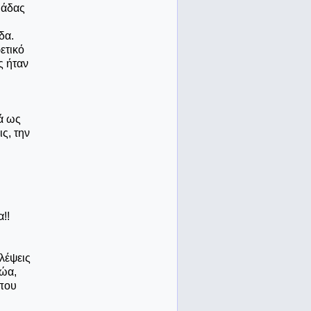
μάδας
δα.
ετικό
ς ήταν
κά ως
ς, την
!!
λέψεις
ζώα,
 που