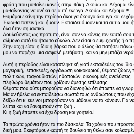
φράση που μαθαίνει κανείς στην Ιθάκη. Ακούω και Δέχομαι εί
μαθαίνοντας να ανήκει σε αυτή ενεργά. Ακούω και Δέχομαι!!!
Θυμάμαι εκείνη την περίοδο άκουγα άκουγα άκουγα και δεχόμ
Ένιωθα ταπεινή και ήμουν. Εκπαιδευόμουν και τα αυτιά μου 
όλα ήταν σημαντικά.
Δουλεύοντας ως πρότυπο, είναι σαν να κάνεις τον εαυτό σου 
αλίμονο αυτό θα ήταν το εύκολο. Δεν είσαι ο εμψυχωτής ή ο 
Στην αρχή είσαι η ίδια η βάρκα που ο άλλος θα πατήσει πάνω
μου να παρέχει μια ασφαλή μετάβαση και να μην μπάζει νερά
Αυτή η περίοδος είναι καταπληκτική γιατί εκπαιδεύεις τον ίδι
μαγειρική, επισκευές, οργάνωση νοικοκυριού, θέματα ζώων, 
πολιτικών, τραγουδιστών, ηθοποιών, οικονομικές αναλύσεις,
πληθώρα θεμάτων που χρίζουν άμεσης επίλυσης.
Θέματα που ούτε μπορούσα να διανοηθώ ότι έπρεπε να γνωρ
Μα αν ήθελα να εκπαιδεύσω σωστά τους ανθρώπους που είχα
δείξω ότι κι εκείνοι μπορούσαν να μάθουν να τα κάνουν. Για 
λείπει και να ξαναμπούν στη ζωή…
Κι η ζωή έπρεπε να έχει δράση και γοητεία.!
Τα πρώτα χρόνια ήταν τα πιο δύσκολα. Τα χρόνια που προσπαθε
δική μου. Σκεφτόμουν «αυτή τη δουλειά τη θέλω σαν κολασμέ