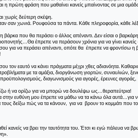
ναι η πρώτη φράση που μαθαίνει κανείς μπαίνοντας σε μια ομάδα
αι χωρίς δεύτερη σκέψη.
ήταν σαν χωνιά. Ρουφούσα τα πάντα. Κάθε πληροφορία, κάθε λέξ
τη βάρκα που θα περάσει ο άλλος απέναντι. Δεν είσαι ο βαρκά
προπονητής…Θα έπρεπε να περάσουν χρόνια για να γίνει κανείς 
 σου για να περάσει απέναντι, οπότε θα έπρεπε να φροντίσω η
!
ο σου τον εαυτό να κάνει πράγματα μέχρι χθες αδιανόητα. Καθαρι
προβλήματα με τα αμάξια, διοργάνωση γιορτών, συναυλιών, ξεν
 προϋπολογισμούς, διαγωνισμούς για αγορές, έρευνες αγοράς,
ίζω ή να ορίζω για να μπορώ να δουλέψω ως…θεραπεύτρια!
 στην ευθύνη μου έπρεπε να μάθω να τα κάνω όλα αυτά…για ν
να τους δείξω πώς να τα κάνουν, για να βρουν το κομμάτι που τ
ί κανείς να βρει την ταυτότητα του. Έτσι κι εγώ πάλευα να βρ
νη».