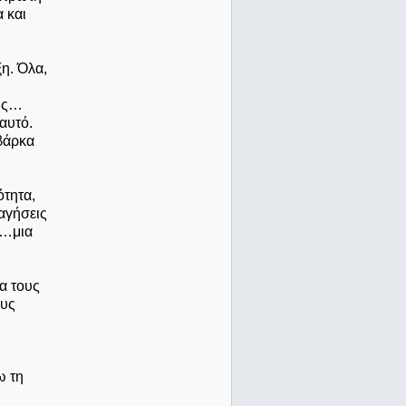
 και
η. Όλα,
ρης…
αυτό.
 βάρκα
ότητα,
αγήσεις
 …μια
α τους
ους
ω τη