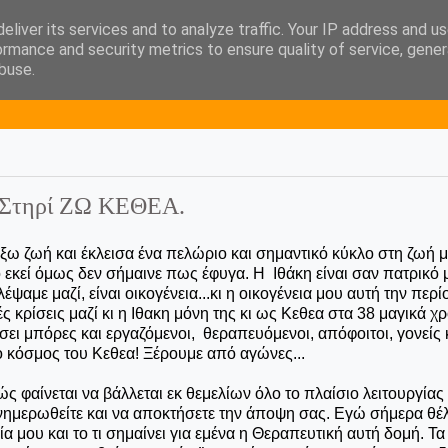
eliver its services and to analyze traffic. Your IP address and u
hout a biscuit!
ormance and security metrics to ensure quality of service, gene
buse.
! Στηρί ΖΩ ΚΕΘΕΑ.
ξω ζωή και έκλεισα ένα πελώριο και σημαντικό κύκλο στη ζωή 
 εκεί όμως δεν σήμαινε πως έφυγα. Η Ιθάκη είναι σαν πατρικό μ
με μαζί, είναι οικογένεια...κι η οικογένεια μου αυτή την περί
 κρίσεις μαζί κι η Ιθακη μόνη της κι ως Κεθεα στα 38 μαγικά χρ
ήσει μπόρες και εργαζόμενοι, θεραπευόμενοι, απόφοιτοι, γονείς 
ο κόσμος του Κεθεα! Ξέρουμε από αγώνες...
 φαίνεται να βάλλεται εκ θεμελίων όλο το πλαίσιο λειτουργίας
 ενημερωθείτε και να αποκτήσετε την άποψη σας. Εγώ σήμερα θέ
 μου και το τι σημαίνει για εμένα η Θεραπευτική αυτή δομή. Τα