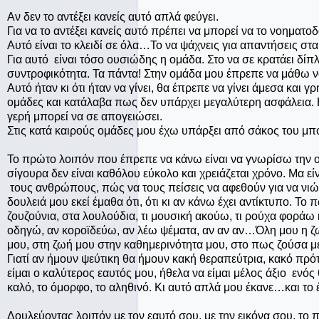
Αν δεν το αντέξει κανείς αυτό απλά φεύγει.
Για να το αντέξει κανείς αυτό πρέπει να μπορεί να το νοηματοδ
Αυτό είναι το κλειδί σε όλα…Το να ψάχνεις για απαντήσεις στ
Για αυτό είναι τόσο ουσιώδης η ομάδα. Στο να σε κρατάει δίπ
συντροφικότητα. Τα πάντα! Στην ομάδα μου έπρεπε να μάθω ν
Αυτό ήταν κι ότι ήταν να γίνει, θα έπρεπε να γίνει άμεσα και
ομάδες και κατάλαβα πως δεν υπάρχει μεγαλύτερη ασφάλεια. Η
γερή μπορεί να σε απογειώσει.
Στις κατά καιρούς ομάδες μου έχω υπάρξει από σάκος του μποξ
Το πρώτο λοιπόν που έπρεπε να κάνω είναι να γνωρίσω την 
σίγουρα δεν είναι καθόλου εύκολο και χρειάζεται χρόνο. Μα ε
τους ανθρώπους, πώς να τους πείσεις να αφεθούν για να νιώσο
δουλειά μου εκεί έμαθα ότι, ότι κι αν κάνω έχει αντίκτυπο. Τ
ζουζούνια, στα λουλούδια, τι μουσική ακούω, τι ρούχα φοράω 
οδηγώ, αν κοροϊδεύω, αν λέω ψέματα, αν αν αν…Όλη μου η ζω
μου, στη ζωή μου στην καθημερινότητα μου, στο πως ζούσα μέ
Γιατί αν ήμουν ψεύτικη θα ήμουν κακή θεραπεύτρια, κακό πρότυ
είμαι ο καλύτερος εαυτός μου, ήθελα να είμαι μέλος άξιο ενό
καλό, το όμορφο, το αληθινό. Κι αυτό απλά μου έκανε…και το 
Δουλεύοντας λοιπόν με τον εαυτό σου, με την εικόνα σου, το 