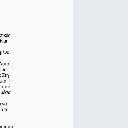
τικές
ίναι
εμένα.
 Αυτό
ούς
; Στη
 στα
 όταν
 μέσα
α να
ια το
η πρώτη