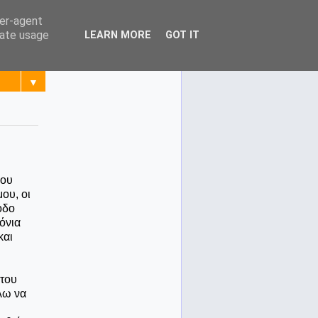
ser-agent
rate usage
LEARN MORE
GOT IT
▼
μου
ου, οι
οδο
όνια
και
 του
λω να