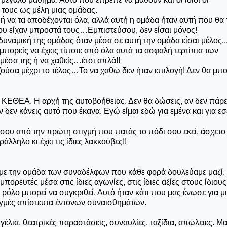
 τους ως μέλη μιας ομάδας.
 ή να τα αποδέχονται όλα, αλλά αυτή η ομάδα ήταν αυτή που θα
ου είχαν μπροστά τους…Εμπιστεύσου, δεν είσαι μόνος!
ναμική της ομάδας όταν μέσα σε αυτή την ομάδα είσαι μέλος..
μπορείς να έχεις τίποτε από όλα αυτά τα ασφαλή τερτίπια των
έσα της ή να χαθείς…έτσι απλά!!
τη ζούσα μέχρι το τέλος…Το να χαθώ δεν ήταν επιλογή! Δεν θα μ
ο ΚΕΘΕΑ. Η αρχή της αυτοβοήθειας. Δεν θα δώσεις, αν δεν πάρε
ν δεν κάνεις αυτό που έκανα. Εγώ είμαι εδώ για εμένα και για ε
σου από την πρώτη στιγμή που πατάς το πόδι σου εκεί, άσχετο 
λληλο κι έχει τις ίδιες λακκούβες!!
 με την ομάδα των συναδέλφων που κάθε φορά δουλεύαμε μαζί
ορευτές μέσα στις ίδιες αγωνίες, στις ίδιες αξίες στους ίδιους
ρόλο μπορεί να συγκριθεί. Αυτό ήταν κάτι που μας ένωσε για μ
ιγμές απίστευτα έντονων συναισθημάτων.
έλια, θεατρικές παραστάσεις, συναυλίες, ταξίδια, απώλειες. Μαζ