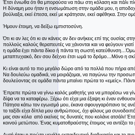
Έτσι ένιωθα ότι θα μπορούσα να πάω στη κόλαση και πάλι πί
Η δύναμη μου ήταν η ενσωμάτωση στην ομάδα μου, η αποδοχή. 
βούλιαξα, εκεί έπεσα, εκεί με κράτησαν, εκεί αφέθηκα. Στην 
Ήμουν έτοιμη, να δείξω εμπιστοσύνη.
Ότι κι αν λες ότι κι αν κάνεις αν δεν ανήκεις επί της ουσίας
πολλούς καλούς θεραπευτές να χάνονται και να φεύγουν γιατί
η ομάδα έχει πάντα δίκιο ή πάντα τη σωστή κατεύθυνση…Όμως
μεταπτυχιακό, δεν σου δείχνει έτσι ωμά το δρόμο…Μόνο η σ
Κι είναι αυτό το πιο μεγάλο δώρο από τα πολλά που πήρα από
Να δουλεύω ομαδικά, να μοιράζομαι, να παγώνω την προσωπική
δουλεύοντας σε ομάδα πάντα μπαίνει πρώτα το «εμείς». Πάντα
Έπρεπε πρώτα να γίνω καλός μαθητής για να μπορέσω να γ
δίψα να τα καταφέρω. Ξέρω ότι είχα μια έξαψη κι έναν ενθουσ
Πάτησα κάτω τον εγωισμό μου, έκανα σφουγγαρόπανο τις ανά
το ταξίδι είχα δίπλα μου ανθρώπους, όχι φίλους μα συνοδοι
μας σαν κόλα από εκείνες τις δυνατές που κολάνε ατσάλι! Έτ
κοινού μετώπου. Ένας κυματοθραύστης έτοιμος να αντέξει το 
Αυτή ήταν η πρώτη μεγάλη εκπαιδευτική διαδικασία και το πιο