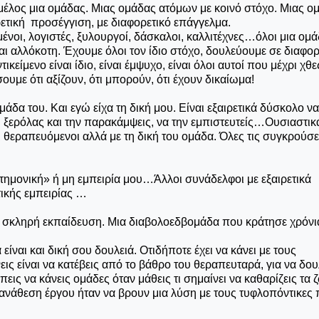
ς μέλος μια ομάδας. Μιας ομάδας ατόμων με κοινό στόχο. Μιας ο
ετική προσέγγιση, με διαφορετικό επάγγελμα.
ένοι, λογιστές, ξυλουργοί, δάσκαλοι, καλλιτέχνες…όλοι μια ομά
ναι αλλόκοτη. Έχουμε όλοι τον ίδιο στόχο, δουλεύουμε σε διαφορ
κείμενο είναι ίδιο, είναι έμψυχο, είναι όλοι αυτοί που μέχρι χθε
ουμε ότι αξίζουν, ότι μπορούν, ότι έχουν δικαίωμα!
ομάδα του. Και εγώ είχα τη δική μου. Είναι εξαιρετικά δύσκολο να
ις ξερόλας και την παρακάμψεις, να την εμπιστευτείς…Ουσιαστι
 θεραπευόμενοι αλλά με τη δική του ομάδα. Όλες τις συγκρούσει
στημονική» ή μη εμπειρία μου…Άλλοι συνάδελφοι με εξαιρετικά
τικής εμπειρίας …
 σκληρή εκπαίδευση. Μια διαβολοεδβομάδα που κράτησε χρόνια
είναι και δική σου δουλειά. Οτιδήποτε έχει να κάνει με τους
ις είναι να κατέβεις από το βάθρο του θεραπευταρά, για να δου
εις να κάνεις ομάδες όταν μάθεις τι σημαίνει να καθαρίζεις τα 
νάθεση έργου ήταν να βρουν μια λύση με τους τυφλοπόντικες