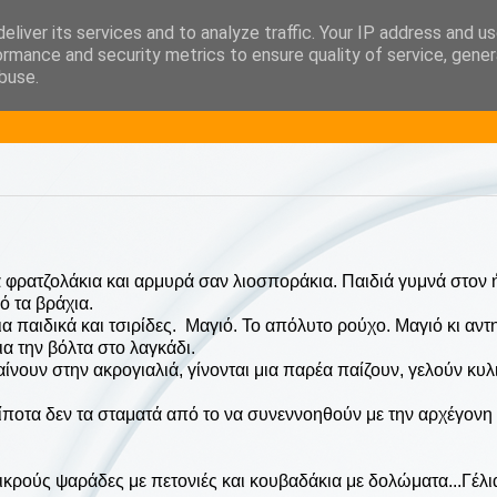
eliver its services and to analyze traffic. Your IP address and u
hout a biscuit!
ormance and security metrics to ensure quality of service, gene
buse.
 φρατζολάκια και αρμυρά σαν λιοσποράκια. Παιδιά γυμνά στον ή
ό τα βράχια.
α παιδικά και τσιρίδες. Μαγιό. Το απόλυτο ρούχο. Μαγιό κι αντ
α την βόλτα στο λαγκάδι.
αίνουν στην ακρογιαλιά, γίνονται μια παρέα παίζουν, γελούν κυλ
ίποτα δεν τα σταματά από το να συνεννοηθούν με την αρχέγονη
ικρούς ψαράδες με πετονιές και κουβαδάκια με δολώματα...Γέλι