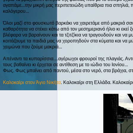
αγαπάμε...την μικρή μας περιπετειώδη υπαίθρια πια σπηλιά,
καλόγερου...
Όλοι μαζί στο φουσκωτό βαρκάκι να χαιρετάμε από μακριά σαν χ
καθαρότητα να στέκει κάτω από τον μεσημεριανό ήλιο κι εκεί 
βλέφαρα να βαραίνουν και τα τζιτζίκια να τραγουδούν και να μ
κοιτάζουμε τα παιδιά μας να χοροπηδούν στα κύματα και να μ
χειμώνα που ζούμε μακριά...
Απέναντι τα κυπαρίσσια....αγέρωχοι φρουροί της πλαγιάς. Αν
τους βαθαίνει κι έρχεται σε αντίθεση με το ιώδιο του Ιονίου...
Φως. Φως μπαίνει από παντού, μέσα στο νερό, στα βράχια, σ
Καλοκαίρι στον Άγιο Νικήτα
. Καλοκαίρι στη Ελλάδα. Καλοκαίρι