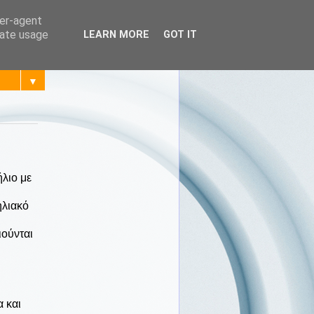
ser-agent
rate usage
LEARN MORE
GOT IT
▼
λιο με
ηλιακό
ιούνται
α και