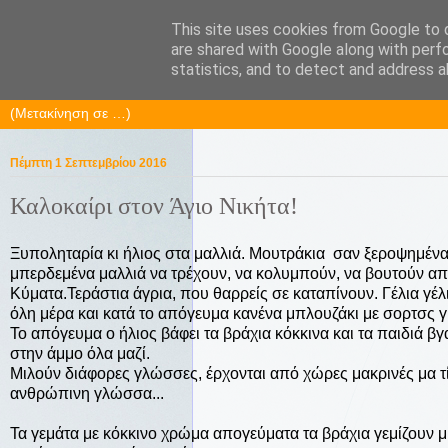
This site uses cookies from Google to d
KaPa. Me without you...tea wit
are shared with Google along with perf
statistics, and to detect and address a
Πέμπτη 1 Σεπτεμβρίου 2016
Καλοκαίρι στον Άγιο Νικήτα!
Ξυποληταρία κι ήλιος στα μαλλιά. Μουτράκια σαν ξεροψημένα
μπερδεμένα μαλλιά να τρέχουν, να κολυμπούν, να βουτούν απ
Κύματα.Τεράστια άγρια, που θαρρείς σε καταπίνουν. Γέλια γέλι
όλη μέρα και κατά το απόγευμα κανένα μπλουζάκι με σορτσς γι
Το απόγευμα ο ήλιος βάφει τα βράχια κόκκινα και τα παιδιά βγ
στην άμμο όλα μαζί.
Μιλούν διάφορες γλώσσες, έρχονται από χώρες μακρινές μα τ
ανθρώπινη γλώσσα...
Τα γεμάτα με κόκκινο χρώμα απογεύματα τα βράχια γεμίζουν μ