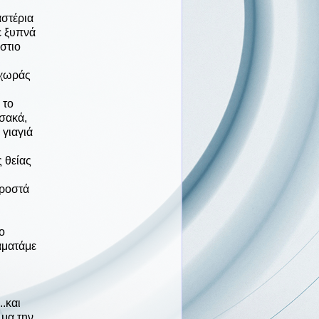
αστέρια
ε ξυπνά
στιο
οχωράς
 το
υσακά,
 γιαγιά
 θείας
προστά
ο
αματάμε
.και
 μα την