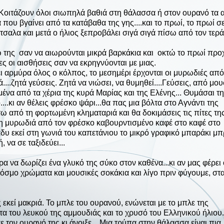
 Κοιτάζουν όλοι σιωπηλά βαθιά στη θάλασσα ή στον ουρανό τα 
α που βγαίνει από τα κατάβαθα της γης....και το πρωί, το πρωί σ
ότσαλα και μετά ο ήλιος ξεπροβάλει σιγά σιγά πίσω από τον τερά
ω της σαν να αιωρούνται μικρά βαρκάκια και οκτώ το πρωί πρ
ς οι αισθήσεις σαν να εκρηγνύονται με μιας.
 αρμύρα όλος ο κόλπος, το μεσημέρι έρχονται οι μυρωδιές από
...ζητά γεύσεις. Ζητά να νιώσει, να θυμηθεί....Γεύσεις, από μο
μένα από τα χέρια της κυρά Μαρίας και της Ελένης... Θυμάσαι τη
..κι αν θέλεις φρέσκο ψάρι...θα πας μια βόλτα στο Αγνάντι της
ω από τη φορτωμένη κληματαριά και θα δοκιμάσεις τις πίτες της
α η μυρωδιά από τον φρέσκο καβουρντισμένο καφέ στο καφέ στο
άδυ εκεί στη γωνιά του καπετάνιου το μικρό γραφικό μπαράκι μ
 να σε ταξιδεύει...
έρα να δωρίζει ένα γλυκό της σύκο στον καθένα...κι αν μας φέρει 
όσμο χρώματα και μουσικές σοκάκια και λίγο πριν φύγουμε, στ
ς εκεί μακριά. Το μπλε του ουρανού, ενώνεται με το μπλε της
 του λευκού της αμμουδιάς και το χρυσό του Ελληνικού ήλιου..
 τον ουρανό της κι άνοιξε... Μια τρύπα στην θάλασσα είναι πια,