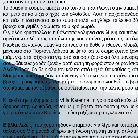
χαρά σαν τσιμπούν τα ψάρια.
Το βράδυ ο κόσμος αράζει στο τοιχάκι ή ξαπλώνει στην άμμο.
και μετά σε κοιμίζει ο ήχος του φλοίσβου. Αυτή η αρχαία ανάσ
και πάλι η ίδια ανάσα με το κύμα απαλά, να γλύφει τα λευκά β
βράχο και γεμίζει χρώματα το μικρό χωριό.
Ο γιαλός κρύσταλλο κι η θάλασσα γαλήνια σαν λίμνη και πάν
αργά σιωπηλά προς τα πάνω της και μπαίνεις μέσα της και όλε
Νιώθεις ζωντανός...Σαν να ξυπνάς από βαθύ λήθαργο. Μυρίζει
μαγερειό στο Πορτόνι, λαδερά με ψητά και το σώμα ξυπνά ξανά.
ιμάμ, γεμιστά, αξέχαστα γεμιστά και σουτζουκάκια όλα μαγειρε
σου...δάκρυα χαράς ξανά γιορτή αυτή τη φορά στον ουρανίσκο..
Αλεξάνδρας, θα δεις όλο τον κόλπο από ψηλά, θα καθίσεις κάτ
Μαυρέτας και κεφτεδάκια πάλι γιαγιαδίστικα. και το απόγευμ
βράχο...η όσφρηση έχει γιορτή και το σώμα ακολουθεί...Το βρ
στο κύμα, με τον αέρα να σε συνεπαίρνει και την τέλεια μουσική,
Κι εκεί στην αυλή μας στο Villa Katerina, η γριά συκιά κάθε μ
δρόμος στην Λευκάδα, κάνουμε μια βόλτα στα φορτωμένα με κ
για ρυζόγαλο στον Κοψίδα....Γεύση αξέχαστη συγκλονιστική!
Βιβλία, λέξεις που χοροπηδούν σταματάς για λίγο και κοιτάζει
θάλασσας.Μια μοναδική ερωτική ένωση γεμάτη με την απλότητα
γύρω τα βράχια....Η σπηλιά της φώκιας που με το σεισμό έχασε