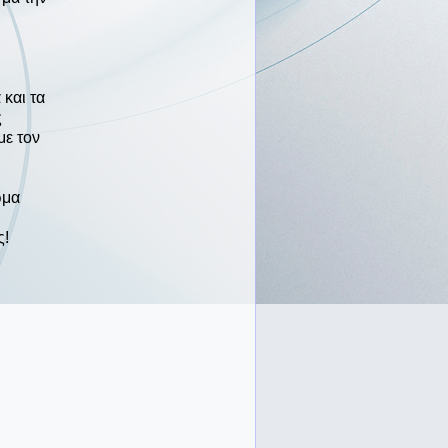
 και τα
ς
με τον
ώμα
ς!