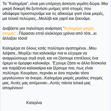
Το "Καλημέρα", είναι μια υπέροχη άσκηση γεμάτη δώρα. Μια
μικρή δοκιμή θα ξυπνήσει μνήμες από στιγμές που
αδιάφορα προσπερνάμε και τις αδικούμε γιατί είναι μικρές,
μα τελικά πελώριες...Μολύβι και χαρτί και ξεκινάμε.
Διαβάστε μια παλιότερη ανάρτηση "
Καλημέρα μικρές
στιγμές"
. Πέρασαν επτά ολόκληρα χρόνια από τότε...κι
άλλαξαν τόσα!
Καλημέρα σε όλους εσάς πολύτιμοι αγαπημένοι...Μου
λείψατε...Μυρίζει πια καλοκαίρι πια κι εύχομαι να
αναρρώσουμε σιγά σιγά, και να ζήσουμε επιτέλους ένα
ήρεμο κι όμορφο καλοκαίρι. Έχουμε ζήσει κι άλλα δύσκολα
και παράξενα καλοκαίρια και ξέρουμε πια, πως είναι
πολύτιμα. Κουράγιο, περνάει κι όσο περνάει τόσο
μεγαλώνουν τα όνειρα...Καλημέρα μικρές μεγάλες στιγμές
μας. Αυτές μας απέμειναν...Αυτές πάντα τελικά μας
απομένουν!
Κατερίνα