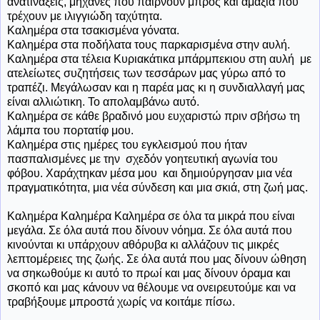
ανατινάξεις, μηχανές που παίρνουν μπρος και αμάξια που
τρέχουν με ιλιγγιώδη ταχύτητα.
Καλημέρα στα τσακισμένα γόνατα.
Καλημέρα στα ποδήλατα τους παρκαρισμένα στην αυλή.
Καλημέρα στα τέλεια Κυριακάτικα μπάρμπεκιου στη αυλή με
ατελείωτες συζητήσεις των τεσσάρων μας γύρω από το
τραπέζι. Μεγάλωσαν και η παρέα μας κι η συνδιαλλαγή μας
είναι αλλιώτικη. Το απολαμβάνω αυτό.
Καλημέρα σε κάθε βραδινό μου ευχαριστώ πριν σβήσω τη
λάμπα του πορτατίφ μου.
Καλημέρα στις ημέρες του εγκλεισμού που ήταν
πασπαλισμένες με την σχεδόν γοητευτική αγωνία του
φόβου. Χαράχτηκαν μέσα μου και δημιούργησαν μια νέα
πραγματικότητα, μια νέα σύνδεση και μια σκιά, στη ζωή μας.
Καλημέρα Καλημέρα Καλημέρα σε όλα τα μικρά που είναι
μεγάλα. Σε όλα αυτά που δίνουν νόημα. Σε όλα αυτά που
κινούνται κι υπάρχουν αθόρυβα κι αλλάζουν τις μικρές
λεπτομέρειες της ζωής. Σε όλα αυτά που μας δίνουν ώθηση
να σηκωθούμε κι αυτό το πρωί και μας δίνουν όραμα και
σκοπό και μας κάνουν να θέλουμε να ονειρευτούμε και να
τραβήξουμε μπροστά χωρίς να κοιτάμε πίσω.