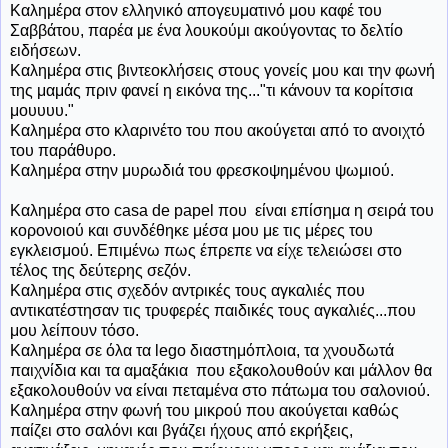
Καλημέρα στον ελληνικό απογευματινό μου καφέ του
Σαββάτου, παρέα με ένα λουκούμι ακούγοντας το δελτίο
ειδήσεων.
Καλημέρα στις βιντεοκλήσεις στους γονείς μου και την φωνή
της μαμάς πριν φανεί η εικόνα της..."τι κάνουν τα κορίτσια
μουυυυ."
Καλημέρα στο κλαρινέτο του που ακούγεται από το ανοιχτό
του παράθυρο.
Καλημέρα στην μυρωδιά του φρεσκοψημένου ψωμιού.
Καλημέρα στο casa de papel που είναι επίσημα η σειρά του
κορονοιού και συνδέθηκε μέσα μου με τις μέρες του
εγκλεισμού. Επιμένω πως έπρεπε να είχε τελειώσει στο
τέλος της δεύτερης σεζόν.
Καλημέρα στις σχεδόν αντρικές τους αγκαλιές που
αντικατέστησαν τις τρυφερές παιδικές τους αγκαλιές...που
μου λείπουν τόσο.
Καλημέρα σε όλα τα lego διαστημόπλοια, τα χνουδωτά
παιχνίδια και τα αμαξάκια που εξακολουθούν και μάλλον θα
εξακολουθούν να είναι πεταμένα στο πάτωμα του σαλονιού.
Καλημέρα στην φωνή του μικρού που ακούγεται καθώς
παίζει στο σαλόνι και βγάζει ήχους από εκρήξεις,