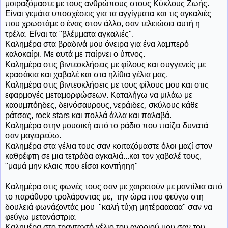
μοιραζόμαστε με τους ανθρώπους στους Κύκλους Ζωής.
Είναι γεμάτα υποσχέσεις για τα αγγίγματα και τις αγκαλιές
που χρωστάμε ο ένας στον άλλο, σαν τελειώσει αυτή η
τρέλα. Είναι τα "βλέμματα αγκαλιές".
Καλημέρα στα βραδινά μου όνειρα για ένα λαμπερό
καλοκαίρι. Με αυτά με παίρνει ο ύπνος.
Καλημέρα στις βιντεοκλήσεις με φίλους και συγγενείς με
κρασάκια και χαβαλέ και στα ηλίθια γέλια μας.
Καλημέρα στις βιντεοκλήσεις με τους φίλους μου και στις
εφαρμογές μεταμορφώσεων. Καταλήγω να μιλάω με
καουμπόηδες, δεινόσαυρους, νεράιδες, σκύλους κάθε
ράτσας, rock stars και πολλά άλλα και παλαβά.
Καλημέρα στην μουσική από το ράδιο που παίζει δυνατά
σαν μαγειρεύω.
Καλημέρα στα γέλια τους σαν κοιταζόμαστε όλοι μαζί στον
καθρέφτη σε μια τετράδα αγκαλιά...και τον χαβαλέ τους,
"μαμά μην κλαις που είσαι κοντήηηη"
Καλημέρα στις φωνές τους σαν με χαιρετούν με μαντίλια από
το παράθυρο τρολάροντας με, την ώρα που φεύγω στη
δουλειά φωνάζοντάς μου "καλή τύχη μητέρααααα" σαν να
φεύγω μετανάστρια.
Καλημέρα στο τρανταχτό γέλιο του αγοριού μου σαν του