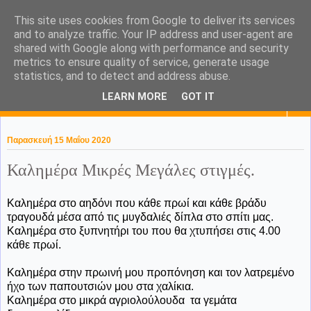
This site uses cookies from Google to deliver its services
KaPa. Me without you...tea
and to analyze traffic. Your IP address and user-agent are
shared with Google along with performance and security
without a biscuit!
metrics to ensure quality of service, generate usage
statistics, and to detect and address abuse.
LEARN MORE
GOT IT
▼
Παρασκευή 15 Μαΐου 2020
Καλημέρα Μικρές Μεγάλες στιγμές.
Καλημέρα στο αηδόνι που κάθε πρωί και κάθε βράδυ
τραγουδά μέσα από τις μυγδαλιές δίπλα στο σπίτι μας.
Καλημέρα στο ξυπνητήρι του που θα χτυπήσει στις 4.00
κάθε πρωί.
Καλημέρα στην πρωινή μου προπόνηση και τον λατρεμένο
ήχο των παπουτσιών μου στα χαλίκια.
Καλημέρα στο μικρά αγριολούλουδα τα γεμάτα